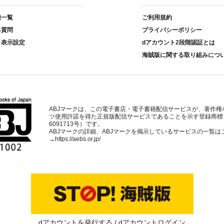
種一覧
ご利用規約
る質問
プライバシーポリシー
ト表示設定
dアカウント2段階認証とは
海賊版に関する取り組みにつ
ABJマークは、この電子書店・電子書籍配信サービスが、著作権
ツ使用許諾を得た正規版配信サービスであることを示す登録商標
6091713号）です。
ABJマークの詳細、ABJマークを掲示しているサービスの一覧は
→
https://aebs.or.jp/
dアカウントを発行する
dアカウントログイン