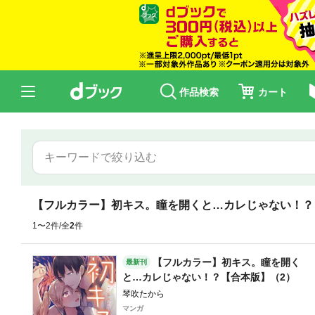
作品検索
カート
【フルカラー】初キス。瞳を開くと…カレじゃない！？
1〜2件/全
2
件
【フルカラー】初キス。瞳を開く
最新刊
と…カレじゃない！？【合本版】（2）
琴吹たから
マンガ