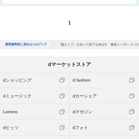
1
漫画無料試し読みならdブック
「脳タイプ」を知って部下を伸ばす 最強リーダー ３つ
dマーケットストア
dショッピング
d fashion
dミュージック
dカーシェア
Lemino
dマガジン
dヒッツ
dフォト