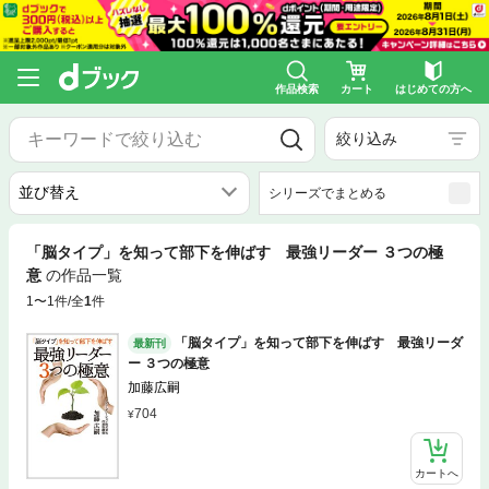
作品検索
カート
はじめての方へ
絞り込み
シリーズでまとめる
「脳タイプ」を知って部下を伸ばす 最強リーダー ３つの極
意
の作品一覧
1〜1件/全
1
件
「脳タイプ」を知って部下を伸ばす 最強リーダ
最新刊
ー ３つの極意
加藤広嗣
704
カートへ