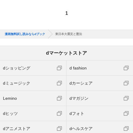
1
漫画無料試し読みならdブック
東日本大震災と憲法
dマーケットストア
dショッピング
d fashion
dミュージック
dカーシェア
Lemino
dマガジン
dヒッツ
dフォト
dアニメストア
dヘルスケア