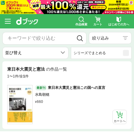
作品検索
カート
はじめての方へ
絞り込み
シリーズでまとめる
東日本大震災と憲法
の作品一覧
1〜1件/全
1
件
東日本大震災と憲法この国への直言
最新刊
水島朝穂
660
カートへ