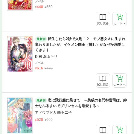
ノベル
440
550
試し読み
カートへ
転生したら2秒で火刑！？ モブ悪女Ａに生まれ
最新刊
変わりましたが、イケメン国王（推し）がなぜか溺愛し
てきます
臣桜 深山キリ
ノベル
616
770
試し読み
カートへ
恋は飛行船に乗せて ～美貌の名門御曹司は、紳
最新刊
士なふるまいでプリンセスを溺愛する～
アドウマドカ 蜂不二子
528
660