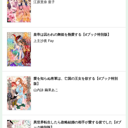
版】
江原里奈 亜子
皇帝は囚われの舞姫を熱愛する【dブック特別版】
上主沙夜 Fay
愛を知らぬ将軍は、亡国の王女を欲する【dブック特別
版】
山内詠 繭果あこ
異世界転生したら政略結婚の相手が愛する彼でした【dブ