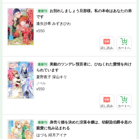
お別れしましょう旦那様。私の本命はあなたの弟
最新刊
です
逢矢沙希 みずきひわ
550
試し読み
カートへ
美貌のツンデレ預言者に、ひねくれた愛情を向け
最新刊
られています
夏野夜子 深山キリ
ノベル
550
試し読み
カートへ
身売り婚を決めた没落令嬢は、幼馴染伯爵令息の
最新刊
親愛に包み込まれる
はづも 緋月アイナ