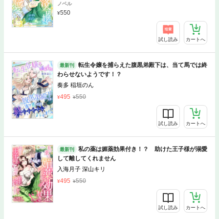
ノベル
550
試し読み
カートへ
転生令嬢を捕らえた腹黒弟殿下は、当て馬では終
最新刊
わらせないようです！？
奏多 稲垣のん
495
550
試し読み
カートへ
私の薬は媚薬効果付き！？ 助けた王子様が溺愛
最新刊
して離してくれません
入海月子 深山キリ
495
550
試し読み
カートへ