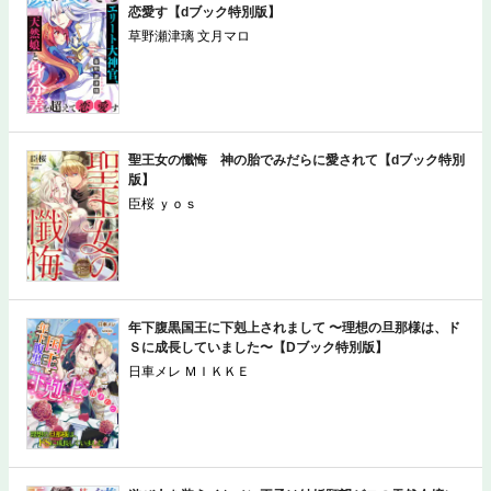
顔が良すぎるエリート大神官、天然娘と身分差を超えて
恋愛す【dブック特別版】
草野瀬津璃 文月マロ
聖王女の懺悔 神の胎でみだらに愛されて【dブック特別
版】
臣桜 ｙｏｓ
年下腹黒国王に下剋上されまして 〜理想の旦那様は、ド
Ｓに成長していました〜【Dブック特別版】
日車メレ ＭＩＫＫＥ