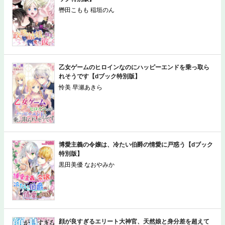
ック特別版】
轡田こもも 稲垣のん
乙女ゲームのヒロインなのにハッピーエンドを乗っ取ら
れそうです【dブック特別版】
怜美 早瀬あきら
博愛主義の令嬢は、冷たい伯爵の情愛に戸惑う【dブック
特別版】
黒田美優 なおやみか