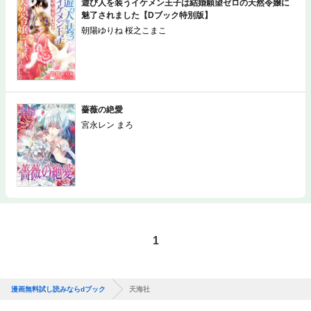
遊び人を装うイケメン王子は結婚願望ゼロの天然令嬢に
魅了されました【Dブック特別版】
朝陽ゆりね 桜之こまこ
薔薇の絶愛
宮永レン まろ
1
漫画無料試し読みならdブック
天海社