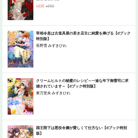
330
550
試し読み
カートへ
宰相令息は古道具屋の若き店主に純愛を捧げる【dブック
特別版】
長野雪 みずきひわ
クリームヒルトの秘蜜のレシピ～一途な年下御曹司に求
婚されています～【dブック特別版】
東万里央 みずきひわ
国王陛下は悪役令嬢が愛しくて仕方ない【dブック特別