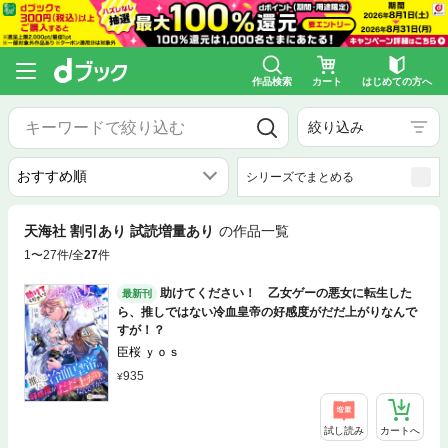
作品検索
カート
はじめての方へ
絞り込み
シリーズでまとめる
天海社
割引あり
試読増量あり
の作品一覧
1〜27件/全
27
件
助けてください！ 乙女ゲーの悪女に転生した
最新刊
ら、推しではない冷血皇帝の好感度がだだ上がりなんで
すが！？
臣桜 ｙｏｓ
935
試し読み
カートへ