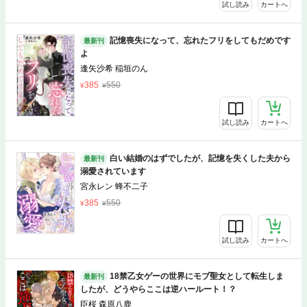
試し読み
カートへ
記憶喪失になって、忘れたフリをしてもだめです
最新刊
よ
逢矢沙希 稲垣のん
385
550
試し読み
カートへ
白い結婚のはずでしたが、記憶を失くした夫から
最新刊
溺愛されています
宮永レン 蜂不二子
385
550
試し読み
カートへ
18禁乙女ゲーの世界にモブ聖女として転生しま
最新刊
したが、どうやらここは逆ハールート！？
臣桜 森原八鹿