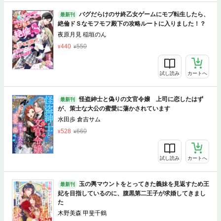
バグだらけのサ終乙女ゲームにモブ転生したら、
最新刊
絶倫ドＳなモフモフ殿下の攻略ルートに入りました！？
夜原月見 稲垣のん
440
550
試し読み
カートへ
怪盗紳士と偽りの文官令嬢 上司に恋したはず
最新刊
が、策士な大公の蜜愛に蕩かされています
水田歩 倉吉サム
528
660
試し読み
カートへ
玉の輿マウントをとってきた義妹を見返すため王
最新刊
妃を目指しているのに、腹黒第二王子が求婚してきまし
た
木野美森 甲斐千鶴