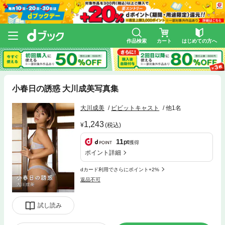
作品検索
カート
はじめての方へ
小春日の誘惑 大川成美写真集
大川成美
ビビットキャスト
他1名
1,243
(税込)
11
pt
獲得
ポイント詳細
dカード利用でさらにポイント+2%
返品不可
試し読み