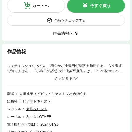
カートへ
今すぐ買う
作品をチェックする
作品情報へ
作品情報
コケティッシュなあの人… 穏やかな小春日が誘惑を助長する。 もう春ま
で待てません。 「小春日の誘惑 大川成美写真集」は、３つの衣装93ペー
ジで構成されています。 後発で発行する衣装別Chapterのオムニバス的な
１冊です。 プロフィール 名前：大川成美（おおかわなるみ） 誕生日：19
90年3月20日 出身：千葉県 血液型：A型 身長：155 cm サイズ：B85(E)・
W62・H88 趣味：スポーツ 温泉 音楽鑑賞 特技：ソフトボール 短距離走 T
著者
大川成美
ビビットキャスト
杉吉ゆうじ
his photo book is a Japanese 33-year-old girl. There is no text. Only photo
出版社
ビビットキャスト
s. Print length : 93 pages The omnibus consisted of 3 chapters. Each chap
ter is one costume.
ジャンル
女性タレント
レーベル
Special OTHER
電子版配信開始日
2024/01/26
ファイルサイズ
20.95 MB