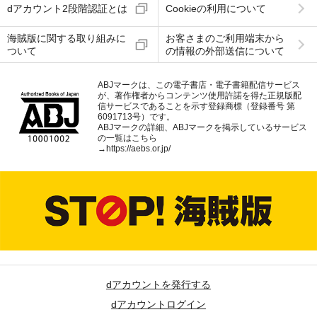
dアカウント2段階認証とは
Cookieの利用について
海賊版に関する取り組みに
お客さまのご利用端末から
ついて
の情報の外部送信について
ABJマークは、この電子書店・電子書籍配信サービス
が、著作権者からコンテンツ使用許諾を得た正規版配
信サービスであることを示す登録商標（登録番号 第
6091713号）です。
ABJマークの詳細、ABJマークを掲示しているサービス
の一覧はこちら
→
https://aebs.or.jp/
dアカウントを発行する
dアカウントログイン