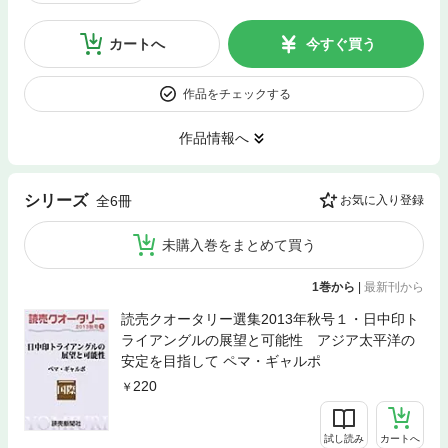
カートへ
今すぐ買う
作品をチェックする
作品情報へ
シリーズ
全6冊
お気に入り登録
未購入巻をまとめて買う
1巻から
|
最新刊から
読売クオータリー選集2013年秋号１・日中印ト
ライアングルの展望と可能性 アジア太平洋の
安定を目指して ペマ・ギャルポ
220
試し読み
カートへ