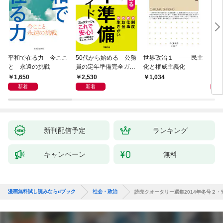
平和で在る力 今ここ
50代から始める 公務
世界政治１ ――民主
「力
と 永遠の挑戦
員の定年準備完全ガイ
化と権威主義化
く 
ド
1,650
2,530
1,
1,034
新着
新着
新刊配信予定
ランキング
キャンペーン
無料
漫画無料試し読みならdブック
社会・政治
読売クオータリー選集2014年冬号２