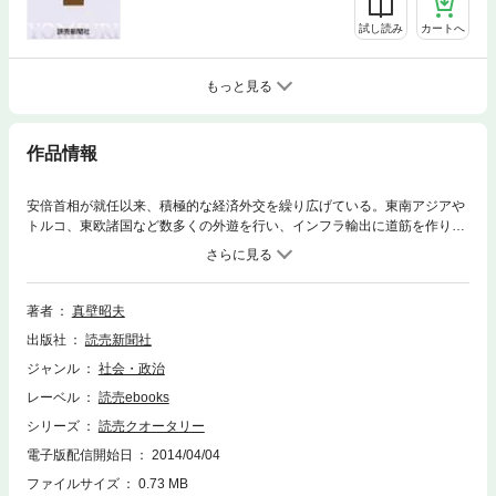
試し読み
カートへ
もっと見る
作品情報
安倍首相が就任以来、積極的な経済外交を繰り広げている。東南アジアや
トルコ、東欧諸国など数多くの外遊を行い、インフラ輸出に道筋を作り出
している。元みずほ総研首席研究員の筆者は、こうした積極的なトップセ
ールスを評価する一方、経済に傾き過ぎる外交姿勢に苦言を呈し、あらた
めて外交の本来の意味を指摘している。内容：わが国を取り巻く経済環境
の変化▽安倍首相の「経済外交」の実績と成果▽今後、積極経済外交に望
著者
真壁昭夫
むべきもの、など
出版社
読売新聞社
ジャンル
社会・政治
レーベル
読売ebooks
シリーズ
読売クオータリー
電子版配信開始日
2014/04/04
ファイルサイズ
0.73 MB