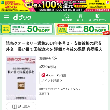
作品検索
カート
はじめての方へ
読売クオータリー選集2014年冬号２・安倍首相の経済
外交 長い目で国益追求を 評価と今後の課題 真壁昭夫
真壁昭夫
220
(税込)
2
pt
獲得
ポイント詳細
dカード利用でさらにポイント+2%
返品不可
試し読み