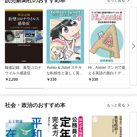
読売新聞社のおすすめ本
もっと見る
報道記録 新型コロナ
Yomio & Juliet ステキ
Hi，Annie! マンガで覚
七転
ウイルス感染症
な転校生と楽しく英会
える英語の面白イディ
ップ
話 1
オム１
路
2,200
330
330
3
社会・政治のおすすめ本
もっと見る