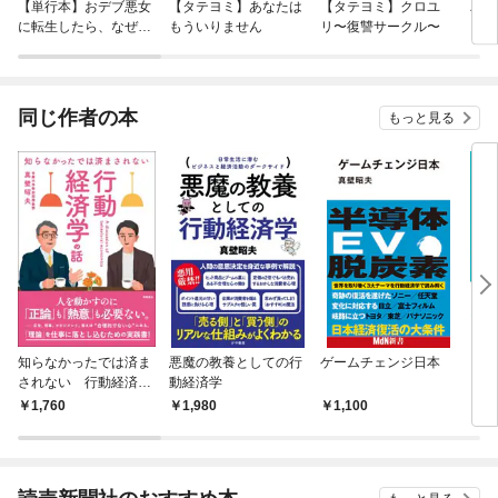
【単行本】おデブ悪女
【タテヨミ】あなたは
【タテヨミ】クロユ
バッ
に転生したら、なぜか
もういりません
リ〜復讐サークル〜
ロイ
ラスボス王子様に執着
今世
されています
りが
てく
OMI
同じ作者の本
もっと見る
知らなかったでは済ま
悪魔の教養としての行
ゲームチェンジ日本
イラ
されない 行動経済学
動経済学
ロで
の話
行動
1,760
1,980
1,100
1,