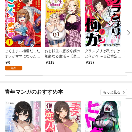
ごくまま～極道だった
おじ転生～悪役令嬢の
グランプリは私ですけ
後宮
オレがママになった話
加齢なる生活～【単
ど何か？ ～自己肯定モ
は謎
～【単話】（１）
話】（１）
ンスターのミスコン無
（１
0
118
237
2
双～【単話】（１）
無料
青年マンガのおすすめ本
もっと見る