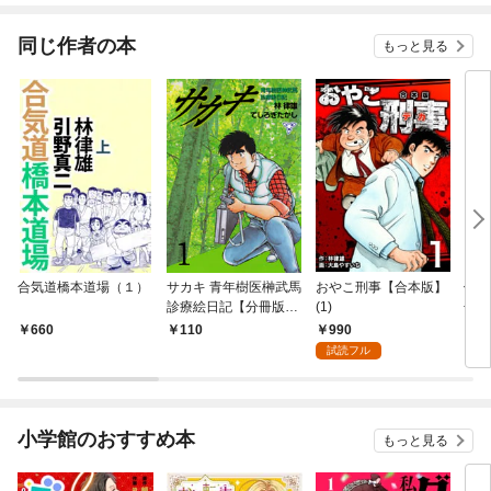
同じ作者の本
もっと見る
合気道橋本道場（１）
サカキ 青年樹医榊武馬
おやこ刑事【合本版】
俺は
診療絵日記【分冊版】
(1)
冊版
1
990
660
110
2
試読フル
小学館のおすすめ本
もっと見る