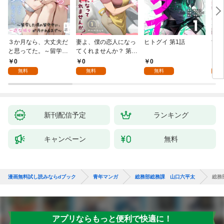
３か月なら、大丈夫だ
妻よ、僕の恋人になっ
ヒトグイ 第1話
世界
と思ってた。～留学し
てくれませんか？ 第1
レベ
た僕の留守中に、一途
話
0
0
0
0
な彼女が汚されるまで
無料
無料
無料
～ 1話
新刊配信予定
ランキング
キャンペーン
無料
漫画無料試し読みならdブック
青年マンガ
総務部総務課 山口六平太
総務
アプリならもっと便利で快適に！