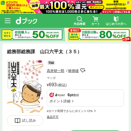
作品検索
カート
はじめての方へ
総務部総務課 山口六平太（３５）
完結
高井研一郎
林律雄
マンガ
693
(税込)
6
pt
獲得
ポイント詳細
dカード利用でさらにポイント+2%
返品不可
試し読み