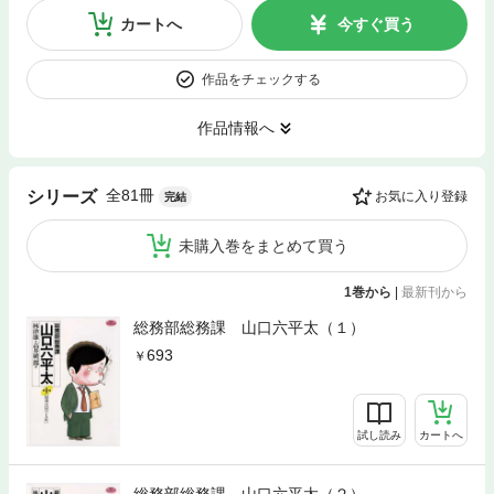
カートへ
今すぐ買う
作品をチェックする
作品情報へ
全81冊
シリーズ
お気に入り登録
完結
未購入巻をまとめて買う
1巻から
|
最新刊から
総務部総務課 山口六平太（１）
693
試し読み
カートへ