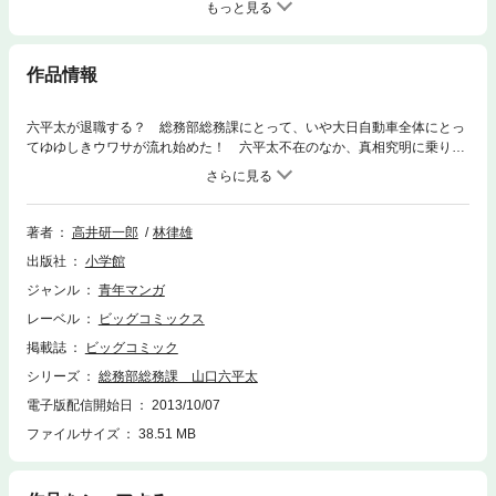
もっと見る
作品情報
六平太が退職する？ 総務部総務課にとって、いや大日自動車全体にとっ
てゆゆしきウワサが流れ始めた！ 六平太不在のなか、真相究明に乗りだ
した総務課の面々。そして数々の証言から、そのウワサはますます信ぴょ
う性を増してゆき…。
著者
高井研一郎
林律雄
出版社
小学館
ジャンル
青年マンガ
レーベル
ビッグコミックス
掲載誌
ビッグコミック
シリーズ
総務部総務課 山口六平太
電子版配信開始日
2013/10/07
ファイルサイズ
38.51 MB