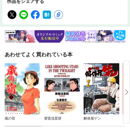
作品をシェアする
あわせてよく買われている本
蔵の宿
黄昏流星群
解体屋ゲン
深夜