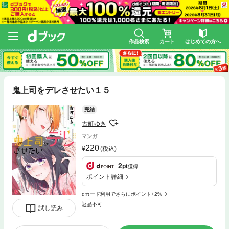
作品検索
カート
はじめての方へ
鬼上司をデレさせたい１５
完結
古町ゆき
マンガ
220
(税込)
2
pt
獲得
ポイント詳細
dカード利用でさらにポイント+2%
返品不可
試し読み