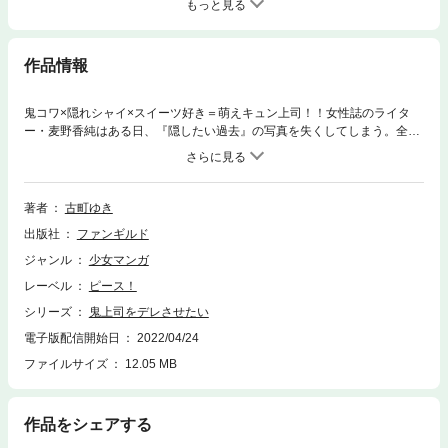
もっと見る
作品情報
鬼コワ×隠れシャイ×スイーツ好き＝萌えキュン上司！！女性誌のライタ
ー・麦野香純はある日、『隠したい過去』の写真を失くしてしまう。全力
で写真を探している最中に、彼女が見たものは……（鬼のように怖いた
め）社内での評価が最悪の上司・長谷川響がスイーツ作りをしている姿だ
った!?あまりにも驚きすぎて声を上げてしまった彼女は、長谷川に捕まっ
てしまい……。鬼上司と思ってた彼の正体は、ツン甘！デレ甘！甘々上
著者
古町ゆき
司!?焦れったくてキューンっとくる糖度1000％オーバーのオフィスラブコ
出版社
ファンギルド
メ、ご賞味あれ！
ジャンル
少女マンガ
レーベル
ピース！
シリーズ
鬼上司をデレさせたい
電子版配信開始日
2022/04/24
ファイルサイズ
12.05 MB
作品をシェアする