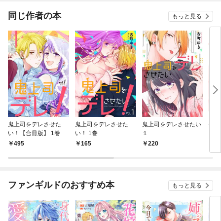
同じ作者の本
もっと見る
鬼上司をデレさせた
鬼上司をデレさせた
鬼上司をデレさせたい
今日
い！【合冊版】 1巻
い！ 1巻
１
キュ
した
495
165
220
9
ファンギルドのおすすめ本
もっと見る