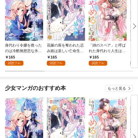
身代わり令嬢を救った
花嫁の座を奪われた忌
「姉のスペア」と呼ば
大好
のは冷酷無慈悲な氷の
み姫は楽しい亡命生活
れた身代わり人生は、
うお
王子の愛でした１
はじめます！１
今日でやめることにし
１
165
165
165
1
ます～辺境で自由を満
試読フル
試読フル
試読フル
試
喫中なので、今さら真
の聖女と言われても知
りません！～１
少女マンガのおすすめ本
もっと見る