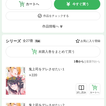
カートへ
今すぐ買う
作品をチェックする
作品情報へ
全27冊
シリーズ
お気に入り登録
完結
未購入巻をまとめて買う
1巻から
|
最新刊から
鬼上司をデレさせたい１
220
試し読み
カートへ
鬼上司をデレさせたい２