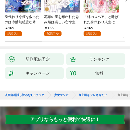
身代わり令嬢を救った
花嫁の座を奪われた忌
「姉のスペア」と呼ば
大好
のは冷酷無慈悲な氷の
み姫は楽しい亡命生活
れた身代わり人生は、
うお
王子の愛でした１
はじめます！１
今日でやめることにし
１
165
165
165
1
ます～辺境で自由を満
試読フル
試読フル
試読フル
試
喫中なので、今さら真
の聖女と言われても知
りません！～１
新刊配信予定
ランキング
キャンペーン
無料
漫画無料試し読みならdブック
少女マンガ
鬼上司をデレさせたい
鬼上司を
アプリならもっと便利で快適に！