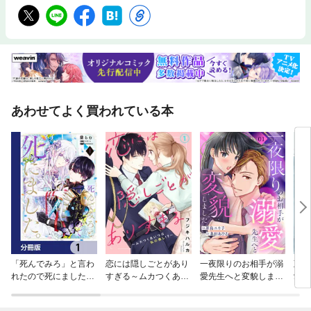
あわせてよく買われている本
「死んでみろ」と言わ
恋には隠しごとがあり
一夜限りのお相手が溺
政略
れたので死にました。
すぎる～ムカつくあい
愛先生へと変貌しまし
愛旦
【分冊版】
つは私の推し！？～
た
て離
せん