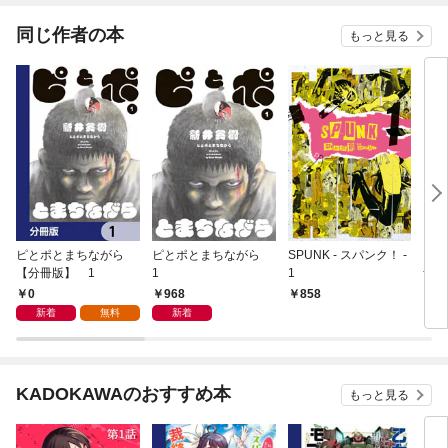
ューゲーム”な世界だ
ったので、最速レベル
同じ作者の本
もっと見る
アップ＆破滅フラグ回
避で影の英雄を目指し
ます～
ピとポとまちながら
ピとポとまちながら
SPUNK - スパンク！ -
【極
【分冊版】 1
1
1
ザ・
マイ
0
968
858
8
巻
新着
無料
新着
KADOKAWAのおすすめ本
もっと見る