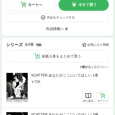
カートへ
今すぐ買う
作品をチェックする
作品情報へ
全8冊
シリーズ
お気に入り登録
完結
未購入巻をまとめて買う
1巻から
|
最新刊から
SCATTER あなたがここにいてほしい 1巻
715
試し読み
カートへ
SCATTER あなたがここにいてほしい 2巻