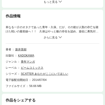
もっと見る
作品情報
単なる一介のオタクであった青年・久保。だが、その彼が人類の存亡を賭
けた戦いの最前線へ！！ 久保はやっと敵の存在を認め、遊佐に勇気付け
られついに実践の場へ！ 種としての人類の存在理由にかかわる性のバト
ルがついに始まる第5巻！
著者
新井英樹
出版社
KADOKAWA
ジャンル
青年マンガ
レーベル
ビームコミックス
シリーズ
SCATTER あなたがここにいてほしい
電子版配信開始日
2014/07/04
ファイルサイズ
56.66 MB
作品をシェアする