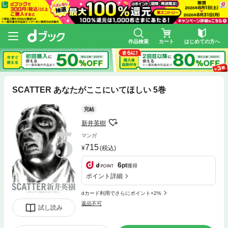
作品検索
カート
はじめての方へ
SCATTER あなたがここにいてほしい 5巻
完結
新井英樹
マンガ
715
(税込)
6
pt
獲得
ポイント詳細
dカード利用でさらにポイント+2%
返品不可
試し読み