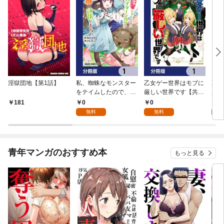
淫獄団地【第1話】
私、蜘蛛なモンスター
乙女ゲー世界はモブに
乙女
をテイムしたので、ス
厳しい世界です【共和
厳し
パイダーシルクで裁縫
国編】【分冊版】 1
国
0
0
8
181
を頑張ります！【分冊
無料
無料
試
版】 1
青年マンガのおすすめ本
もっと見る