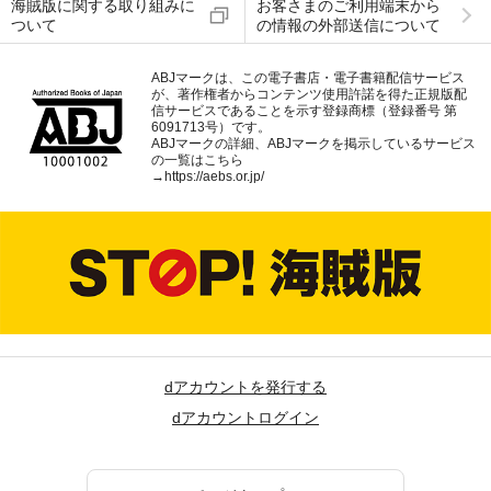
海賊版に関する取り組みに
お客さまのご利用端末から
ついて
の情報の外部送信について
ABJマークは、この電子書店・電子書籍配信サービス
が、著作権者からコンテンツ使用許諾を得た正規版配
信サービスであることを示す登録商標（登録番号 第
6091713号）です。
ABJマークの詳細、ABJマークを掲示しているサービス
の一覧はこちら
→
https://aebs.or.jp/
dアカウントを発行する
dアカウントログイン