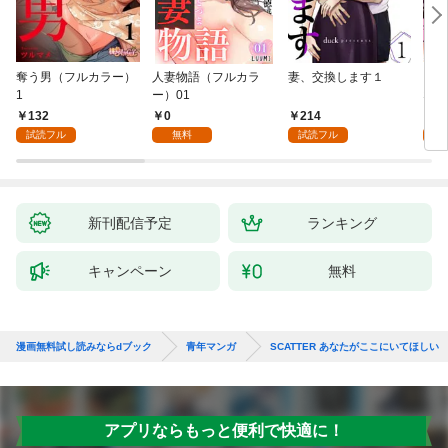
奪う男（フルカラー）
人妻物語（フルカラ
妻、交換します１
ごめ
1
ー）01
ない
132
0
214
1
試読フル
無料
試読フル
試
新刊配信予定
ランキング
キャンペーン
無料
漫画無料試し読みならdブック
青年マンガ
SCATTER あなたがここにいてほしい
アプリならもっと便利で快適に！