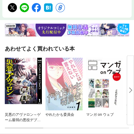
あわせてよく買われている本
災悪のアヴァロン～ゲ
やれたかも委員会
マンガ on ウェブ
平和
ーム最弱の悪役デブに
転移したけど、俺だ
け“やせれば強くてニ