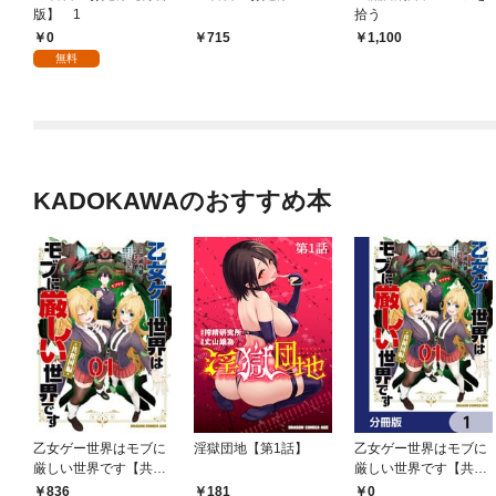
版】 1
拾う
0
715
1,100
無料
KADOKAWAのおすすめ本
乙女ゲー世界はモブに
淫獄団地【第1話】
乙女ゲー世界はモブに
厳しい世界です【共和
厳しい世界です【共和
国編】 ０１
国編】【分冊版】 1
0
836
181