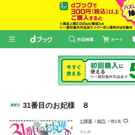
作品検索
カート
31番目のお妃様 ８
最新刊
七輝翼
桃巴
他1名
マンガ