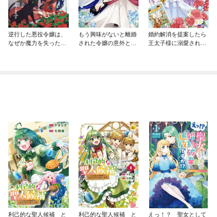
逆行した悪役令嬢は、
もう興味がないと離婚
婚約解消を提案したら
なぜか魔力を失ったの
された令嬢の意外と楽
王太子様に溺愛されま
で深窓の令嬢になりま
しい新生活
した ～お手をどうぞ、
す
僕の君～（コミック）
利己的な聖人候補 と
利己的な聖人候補 と
えっ！？ 聖女として