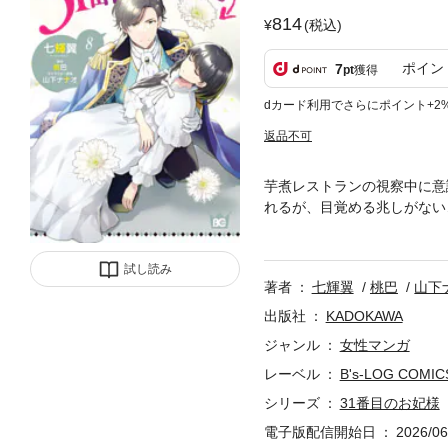
814
(税込)
ポイン
7
pt
獲得
dカード利用でさらにポイント+2
返品不可
芋煮レストランの視察中に意
れるが、目覚める兆しがない
れる中、ある国の視察団が後
を迎えに行っていたペレが何
試し読み
著者
七輝翼
桃巴
山下
出版社
KADOKAWA
ジャンル
女性マンガ
レーベル
B's-LOG COMIC
シリーズ
31番目のお妃様
電子版配信開始日
2026/06