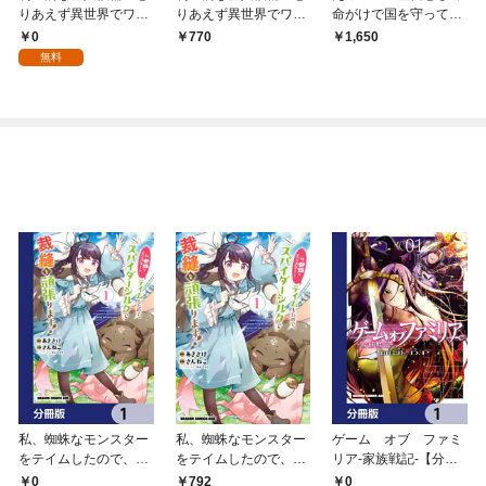
りあえず異世界でワガ
りあえず異世界でワガ
命がけで国を守ってた
ママさせてもらいます
ママさせてもらいます
のに婚約破棄＆追放で
0
770
1,650
（分冊版）第１話
１
すか！？１
無料
私、蜘蛛なモンスター
私、蜘蛛なモンスター
ゲーム オブ ファミ
をテイムしたので、ス
をテイムしたので、ス
リア-家族戦記-【分冊
パイダーシルクで裁縫
パイダーシルクで裁縫
版】 1
0
0
792