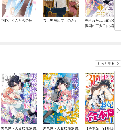
花野井くんと恋の病
異世界居酒屋「のぶ」
売られた辺境伯令嬢は
隣国の王太子に溺愛さ
れる
もっと見る
黒竜陛下の政略花嫁 魔
黒竜陛下の政略花嫁 魔
【合本版】31番目のお