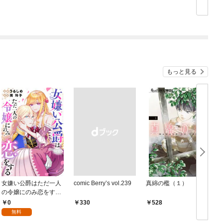
もっと見る
女嫌い公爵はただ一人
comic Berry’s vol.239
真綿の檻（１）
の令嬢にのみ恋をする
（分冊版）第１話
0
￥330
528
無料