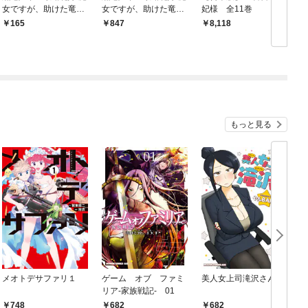
女ですが、助けた竜に
女ですが、助けた竜に
妃様 全11巻
嫁入りさせられそうで
嫁入りさせられそうで
165
847
8,118
す 【連載版】: 1
す: 1【電子限定描き下
ろし付き】
た
もっと見る
メオトデサファリ１
ゲーム オブ ファミ
美人女上司滝沢さん
リア-家族戦記- 01
748
682
682