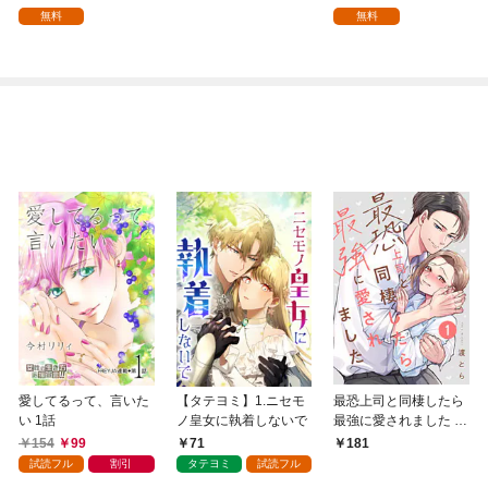
を頑張ります！【分冊
を頑張ります！ 1
無料
無料
版】 1
愛してるって、言いた
【タテヨミ】1.ニセモ
最恐上司と同棲したら
い 1話
ノ皇女に執着しないで
最強に愛されました 1
巻
154
99
71
181
試読フル
割引
タテヨミ
試読フル