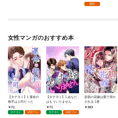
無料
女性マンガのおすすめ本
【タテヨミ】1.運命の
【タテヨミ】1.あなた
岩肌の花嫁は愛で溶か
相手は上司だった
はもういりません
される 1巻
71
71
363
タテヨミ
試読フル
タテヨミ
試読フル