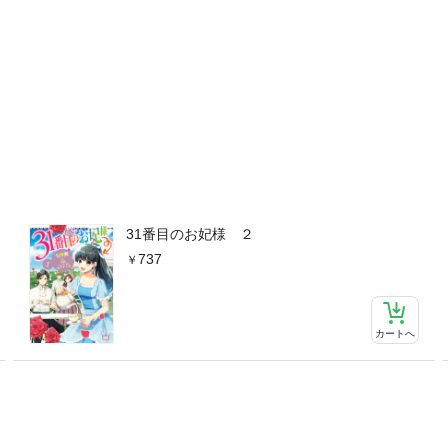
31番目のお妃様 ２
737
カートへ