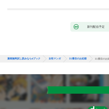
新刊配信予定
漫画無料試し読みならdブック
女性マンガ
31番目のお妃様
31番目のお