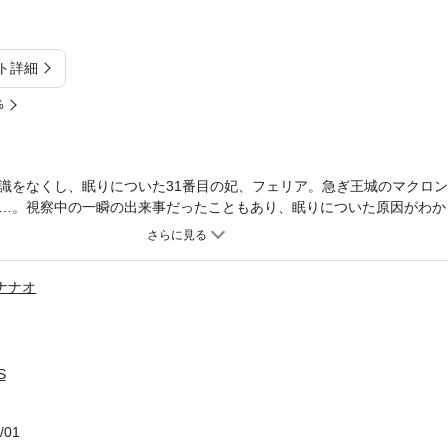
ト詳細
%
識をなくし、眠りについた31番目の妃、フェリア。急ぎ王城のマクロ
…。視察中の一瞬の出来事だったこともあり、眠りについた原因がわか
から入国していたことがわかり――？そして王城に向かっていたガロン
者かに攫われてしまい…！成り上がり妃、フェリア大ピンチ！？な第８
ナナオ
S
/01