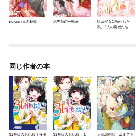
noicomi鬼の花嫁
結界師の一輪華
堕落聖女に転生した
私、3人の従者たちに
抱かれて困ってます
【単行本版】
同じ作者の本
31番目のお妃様【分冊
31番目のお妃様 １
三流調剤師、エルフを