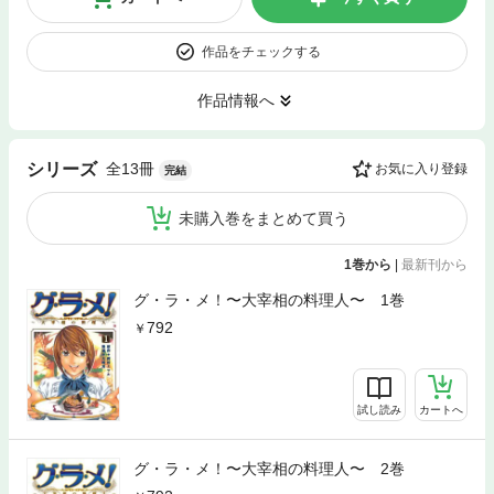
作品をチェックする
作品情報へ
全13冊
シリーズ
お気に入り登録
完結
未購入巻をまとめて買う
1巻から
|
最新刊から
グ・ラ・メ！〜大宰相の料理人〜 1巻
792
試し読み
カートへ
グ・ラ・メ！〜大宰相の料理人〜 2巻