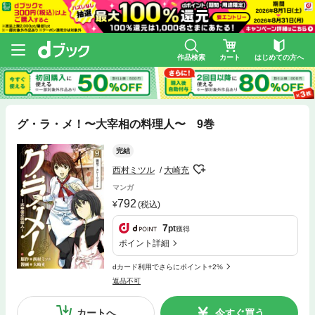
作品検索
カート
はじめての方へ
グ・ラ・メ！〜大宰相の料理人〜 9巻
完結
西村ミツル
大崎充
マンガ
792
(税込)
7
pt
獲得
ポイント詳細
dカード利用でさらにポイント+2%
返品不可
カートへ
今すぐ買う