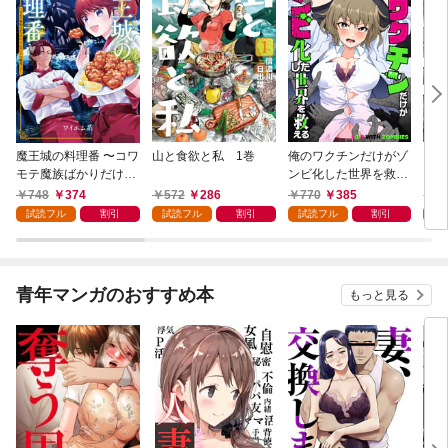
魔王城の料理番 〜コワ
山と食欲と私 1巻
俺のワクチンだけがゾ
クマ
モテ魔族ばかりだけ
ンビ化した世界を救え
ど、ホワイトな職場で
る 1巻
748
374
572
286
770
385
7
す〜 1巻
試読フル
割引
試読フル
割引
試読フル
割引
試
青年マンガのおすすめ本
もっと見る