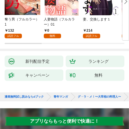
奪う男（フルカラー）
人妻物語（フルカラ
妻、交換します１
ごめ
1
ー）01
ない
132
0
214
1
試読フル
無料
試読フル
試
新刊配信予定
ランキング
キャンペーン
無料
漫画無料試し読みならdブック
青年マンガ
グ・ラ・メ！〜大宰相の料理人〜
アプリならもっと便利で快適に！