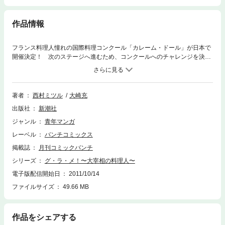
作品情報
フランス料理人憧れの国際料理コンクール「カレーム・ドール」が日本で
開催決定！ 次のステージへ進むため、コンクールへのチャレンジを決意
するくるみ。しかしその前に新たなライバル出現!! くるみが育ったＮＫ
ホテルの代表だという10代の女性シェフ・山崎シェリは、挑発的な態度で
立ち向かってくる。その腕と技、料理センスに圧倒されっぱなしのくる
み。勝負の行方は……!? フレンチワールドカップ・スタート、新展開の
著者
西村ミツル
大崎充
第9巻!!
出版社
新潮社
ジャンル
青年マンガ
レーベル
バンチコミックス
掲載誌
月刊コミックバンチ
シリーズ
グ・ラ・メ！〜大宰相の料理人〜
電子版配信開始日
2011/10/14
ファイルサイズ
49.66 MB
作品をシェアする