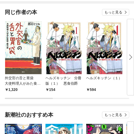
同じ作者の本
もっと見る
外交官の舌と胃袋
ヘルズキッチン 分冊
ヘルズキッチン（１）
大使
大使料理人がみた食
版（１） 悪食伯爵
（１
欲・権力欲
1,320
154
594
6
新潮社のおすすめ本
もっと見る