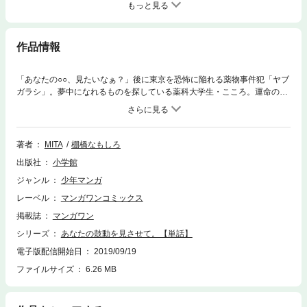
もっと見る
作品情報
「あなたの○○、見たいなぁ？」後に東京を恐怖に陥れる薬物事件犯「ヤブ
ガラシ」。夢中になれるものを探している薬科大学生・こころ。運命の実
習を境に、事件の幕が上がる？？？好奇心と欲望が交錯する、戦慄のサイ
コミステリー開幕！待望の第35巻配信。
著者
MITA
棚橋なもしろ
出版社
小学館
ジャンル
少年マンガ
レーベル
マンガワンコミックス
掲載誌
マンガワン
シリーズ
あなたの鼓動を見させて。【単話】
電子版配信開始日
2019/09/19
ファイルサイズ
6.26 MB