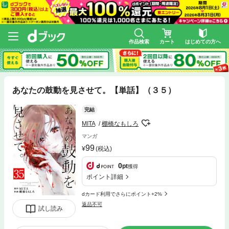
作品検索
カート
はじめての方へ
あなたの鼓動を見させて。【単話】（３５）
完結
MITA
棚橋なもしろ
マンガ
99
(税込)
0
pt
獲得
ポイント詳細
dカード利用でさらにポイント+2%
返品不可
試し読み