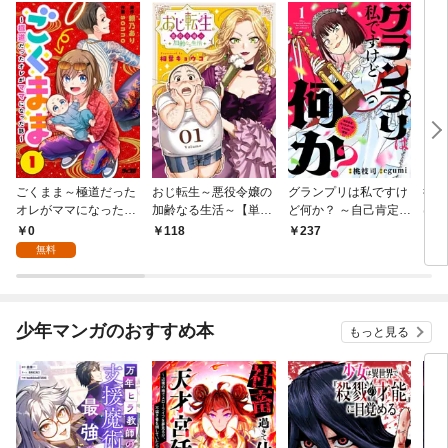
ごくまま～極道だった
おじ転生～悪役令嬢の
グランプリは私ですけ
後宮
オレがママになった話
加齢なる生活～【単
ど何か？ ～自己肯定モ
は謎
～【単話】（１）
話】（１）
ンスターのミスコン無
（１
0
118
237
2
双～【単話】（１）
無料
少年マンガのおすすめ本
もっと見る