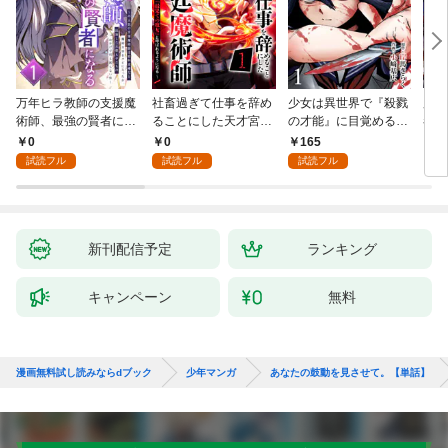
万年ヒラ教師の支援魔
社畜過ぎて仕事を辞め
少女は異世界で『殺戮
魔王
術師、最強の賢者にな
ることにした天才宮廷
の才能』に目覚める
者パ
る～不人気の支援魔術
魔術師～辺境の地でス
(話売り) #1
やっ
0
0
165
2
師は給料泥棒だと魔術
ローライフを夢見る
試読フル
試読フル
試読フル
大学をクビになった
が、不届き者を倒して
が、出世した元教え子
いたら『最果ての魔
たちのおかげで何も困
女』と呼ばれるように
らない件～ 第1話
なる～ 第1話
新刊配信予定
ランキング
キャンペーン
無料
漫画無料試し読みならdブック
少年マンガ
あなたの鼓動を見させて。【単話】