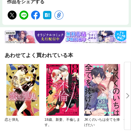
作品をシェアする
あわせてよく買われている本
恋と弾丸
18歳、新妻、不倫しま
JKくのいちは全てを捧
仁義
す。
げたい