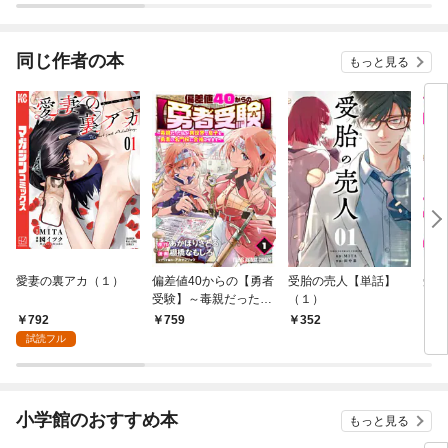
同じ作者の本
もっと見る
愛妻の裏アカ（１）
偏差値40からの【勇者
受胎の売人【単話】
受胎
受験】～毒親だった私
（１）
が異世界で息子を勇者
792
759
352
7
の名門校に合格させま
試読フル
す～ 1巻
小学館のおすすめ本
もっと見る