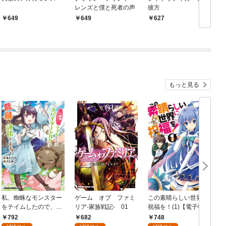
レンズと僕と死者の声
彼方
649
649
627
もっと見る
私、蜘蛛なモンスター
ゲーム オブ ファミ
この素晴らしい世界に
をテイムしたので、ス
リア-家族戦記- 01
祝福を！(1)【電子特別
パイダーシルクで裁縫
版】
792
682
748
を頑張ります！ 1