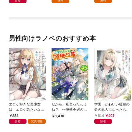
新着
無料
無料
男性向けラノベのおすすめ本
エロゲ好きな美少女
だから、私言ったわよ
学園一かわいい後輩の
は、エロゲみたいなこ
ね？ 〜没落令嬢の案
命の恩人になったら、
と全部シてほしい【電
外楽しい領地改革〜
通い妻になって関係を
858
814
407
1,430
子ＳＳ特典付き】
迫ってくる。
新着
試読増量
割引