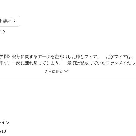
ト詳細
%
界樹》発芽に関するデータを盗み出した錬とフィア。 だがフィアは、
来ず、一緒に連れ帰ってしまう。 最初は警戒していたファンメイだっ
ち、彼らの「青空を取り戻すために《世界樹》を発芽させる」という計
、三人には明かせない《世界樹》の秘密を知っていた。 一方、ファン
事実を知ってしまう……。
レイン
/13