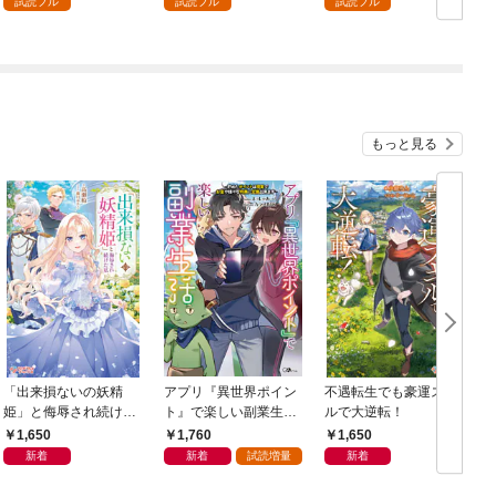
試読フル
試読フル
試読フル
もっと見る
「出来損ないの妖精
アプリ『異世界ポイン
不遇転生でも豪運スキ
姫」と侮辱され続けた
ト』で楽しい副業生
ルで大逆転！
私
活 〜貯めたポイント
1,650
1,760
1,650
は現実でお金や様々な
新着
新着
試読増量
新着
特典に交換出来ます〜