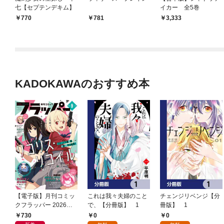
七【セプテンデキム】
イカー 全5巻
770
781
3,333
KADOKAWAのおすすめ本
【電子版】月刊コミッ
これは我々夫婦のこと
チェンジリベンジ【分
クフラッパー 2026年9
で、【分冊版】 1
冊版】 1
月号
730
0
0