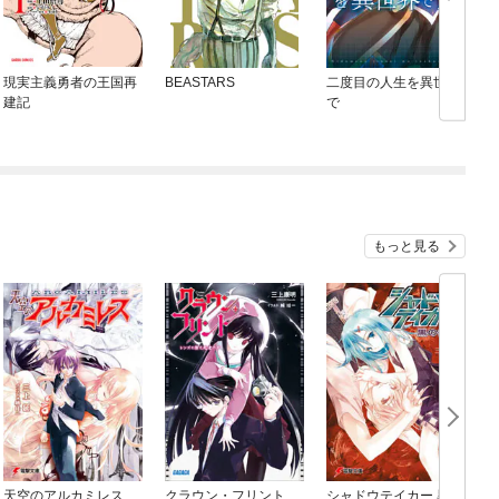
現実主義勇者の王国再
BEASTARS
二度目の人生を異世界
F
建記
で
もっと見る
天空のアルカミレス
クラウン・フリント
シャドウテイカー 黒の