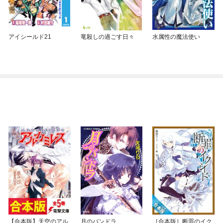
アイシールド21
竜殺しの過ごす日々
水属性の魔法使い
【合本版】天空のアル
月のパンドラ
［合本版］断罪のイク