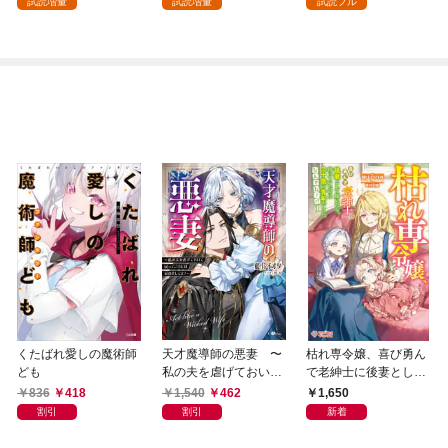
試読増量
試読増量
試読フル
くたばれ愛しの魔術師
天才魔導師の悪妻 〜
枯れ専令嬢、喜び勇ん
ども
私の夫を虐げておいて
で老紳士に後妻として
戻ってこいとは呆れま
嫁いだら、待っていた
836
418
1,540
462
1,650
してよ？〜
のは二十歳の青年でし
割引
割引
新着
た。なんでだ〜！？1