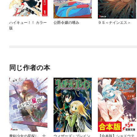
ハイキュー！！ カラー
公爵令嬢の嗜み
９Ｓ＜ナインエス＞
版
同じ作者の本
魔剣少女の星探し 十
ウィザーズ・ブレイン
【合本版】シャドウテ