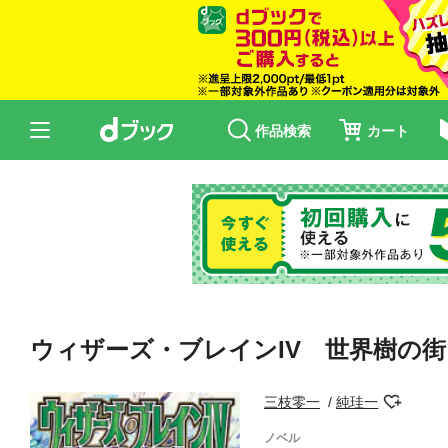
作品検索
カート
ウィザーズ・ブレインIV 世界樹の
三枝零一
純珪一
ノベル