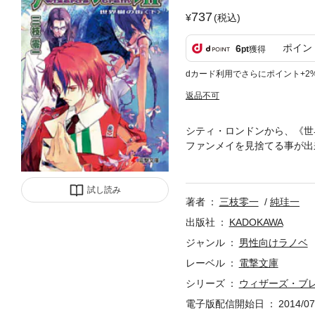
737
(税込)
ポイン
6
pt
獲得
dカード利用でさらにポイント+2
返品不可
シティ・ロンドンから、《世
ファンメイを見捨てる事が出
錬、そしてエドと触れあうう
力を申し出る。 だがエドは
死に捜すヘイズは、恐ろしい
試し読み
著者
三枝零一
純珪一
出版社
KADOKAWA
ジャンル
男性向けラノベ
レーベル
電撃文庫
シリーズ
ウィザーズ・ブ
電子版配信開始日
2014/07