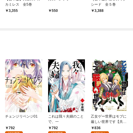
カミレス 全5巻
シード 全５巻
3,355
550
3,388
チェンジリベンジ01
これは我々夫婦のこと
乙女ゲー世界はモブに
で、一
厳しい世界です【共和
国編】 ０１
792
792
836