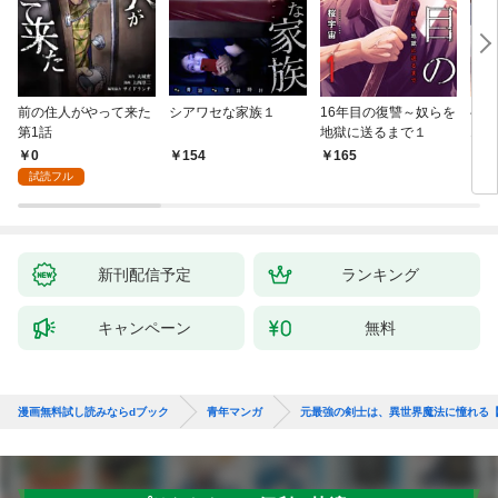
前の住人がやって来た
シアワセな家族１
16年目の復讐～奴らを
ベイ
第1話
地獄に送るまで１
エブ
版】
0
154
165
2
試読フル
新刊配信予定
ランキング
キャンペーン
無料
漫画無料試し読みならdブック
青年マンガ
元最強の剣士は、異世界魔法に憧れる