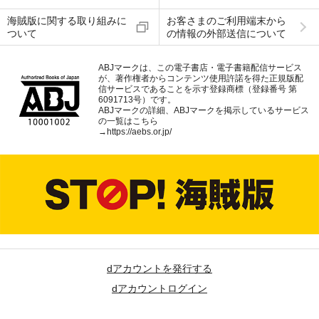
海賊版に関する取り組みに
お客さまのご利用端末から
ついて
の情報の外部送信について
ABJマークは、この電子書店・電子書籍配信サービス
が、著作権者からコンテンツ使用許諾を得た正規版配
信サービスであることを示す登録商標（登録番号 第
6091713号）です。
ABJマークの詳細、ABJマークを掲示しているサービス
の一覧はこちら
→
https://aebs.or.jp/
dアカウントを発行する
dアカウントログイン