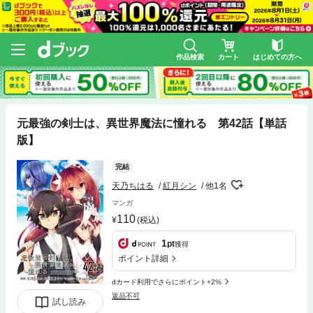
作品検索
カート
はじめての方へ
元最強の剣士は、異世界魔法に憧れる 第42話【単話
版】
完結
天乃ちはる
紅月シン
他1名
マンガ
110
(税込)
1
pt
獲得
ポイント詳細
dカード利用でさらにポイント+2%
返品不可
試し読み