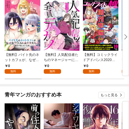
【無料】バイト先のネ
【無料】人気配信者た
【無料】コミックライ
ご主
ットカフェが、なぜか
ちのマネージャーにな
ドアドバンス2020年1
サバ
クラスの美少女たちの
ったら、全員元カノだ
0月創刊準備号(vol.01)
【単
0
0
0
0
溜まり場になった件。
った 第1話【単話版】
無料
無料
無料
第1話【単話版】
青年マンガのおすすめ本
もっと見る