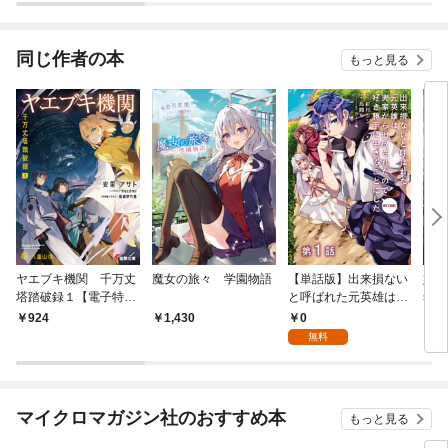
【分冊版】
同じ作者の本
もっと見る
ヤエブキ機関 千万丈
魔女の旅々 学園物語
【単話版】出来損ない
妖精
塔踏破録１【電子特別
と呼ばれた元英雄は、
sic
版】
実家から追放されたの
ant
0
924
1,430
8
で好き勝手に生きるこ
無料
とにした@COMIC 第1
話
マイクロマガジン社のおすすめ本
もっと見る