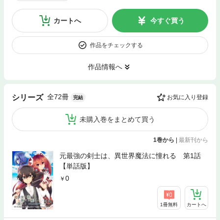
カートへ
今すぐ買う
作品をチェックする
作品情報へ
全72冊
シリーズ
お気に入り登録
完結
未購入巻をまとめて買う
1巻から
|
最新刊から
元最強の剣士は、異世界魔法に憧れる 第1話
【単話版】
0
1冊無料
カートへ