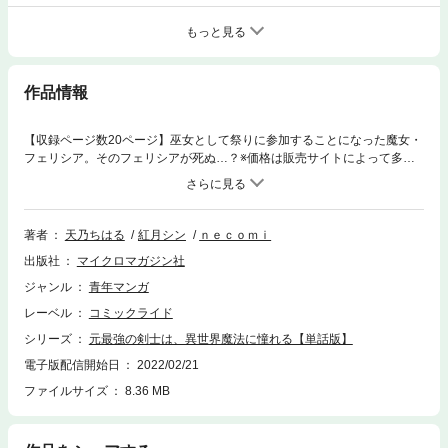
もっと見る
作品情報
【収録ページ数20ページ】巫女として祭りに参加することになった魔女・
フェリシア。そのフェリシアが死ぬ…？※価格は販売サイトによって多少
差異が出る場合があります。※コミックライド2022年2月号(vol.68)に収録
済みの内容です。
著者
天乃ちはる
紅月シン
ｎｅｃｏｍｉ
出版社
マイクロマガジン社
ジャンル
青年マンガ
レーベル
コミックライド
シリーズ
元最強の剣士は、異世界魔法に憧れる【単話版】
電子版配信開始日
2022/02/21
ファイルサイズ
8.36 MB