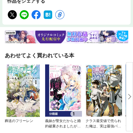
作品をシェアする
あわせてよく買われている本
葬送のフリーレン
義妹が聖女だからと婚
クラス最安値で売られ
ご主
約破棄されましたが、
た俺は、実は最強パラ
サバ
私は妖精の愛し子です
メーター
版】