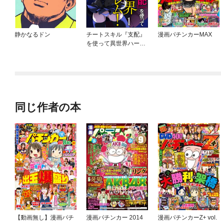
静かなるドン
チートスキル『支配』
漫画パチンカーMAX
を使って異世界ハーレ
ム！（分冊版）
同じ作者の本
【動画無し】漫画パチ
漫画パチンカー 2014
漫画パチンカーZ+ vol.