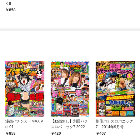
く!!
858
漫画パチンカーMAX V
【動画無し】別冊パチ
別冊パチスロパニック
ol.01
スロパニック7 2022年
7 2014年9月号
5月号
858
420
407