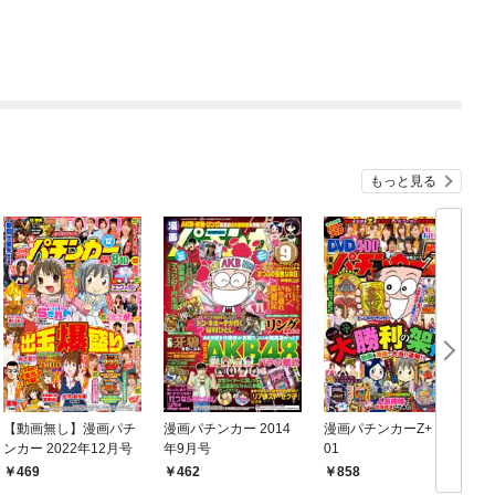
もっと見る
【動画無し】漫画パチ
漫画パチンカー 2014
漫画パチンカーZ+ vol.
ンカー 2022年12月号
年9月号
01
ス
年
469
462
858