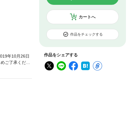
カートへ
作品をチェックする
作品をシェアする
19年10月26日
じめご了承くださ
い。 ※「開運！
決定リーグ戦MI
榊間おつぶ 虹子
はパチンコで/カ
谷村ひとしのパチン