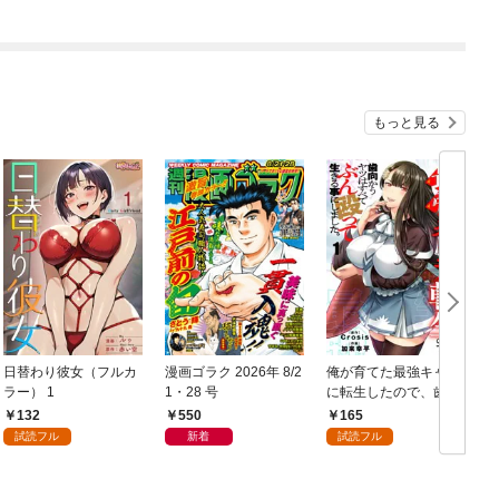
もっと見る
日替わり彼女（フルカ
漫画ゴラク 2026年 8/2
俺が育てた最強キャラ
ラー） 1
1・28 号
に転生したので、歯向
かうヤツはすべてぶん
132
550
165
殴って生きる事にしま
試読フル
新着
試読フル
した。１