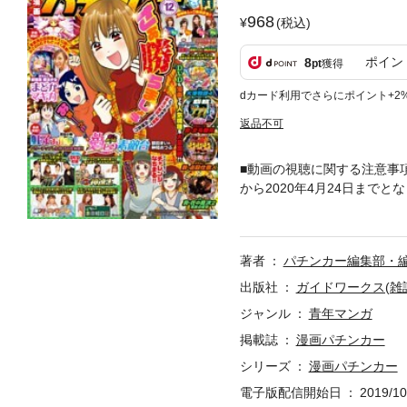
968
(税込)
ポイン
8
pt
獲得
dカード利用でさらにポイント+2
返品不可
■動画の視聴に関する注意事項 
から2020年4月24日まで
い。 視聴期間経過後に電子
ステッカー」は電子版には付
X 目指せ!!神速王 海スト
著者
パチンカー編集部・
のお仕事/吉田小梅 ドン・キ
ワサキカオリ パチンコラブモ
出版社
ガイドワークス(雑
コパラダイス/谷村ひとし 
ジャンル
青年マンガ
掲載誌
漫画パチンカー
シリーズ
漫画パチンカー
電子版配信開始日
2019/10