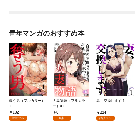
青年マンガのおすすめ本
奪う男（フルカラー）
人妻物語（フルカラ
妻、交換します１
1
ー）01
132
0
214
試読フル
無料
試読フル