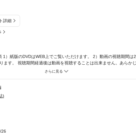
ト詳細
%
1）紙版のDVDはWEB上でご覧いただけます。 2）動画の視聴期間は20
となります。 視聴期間経過後は動画を視聴することは出来ません。あらか
書籍を購入された方の視聴期間も上記と同様になりますのでご注意くださ
属しておりません。ご了承ください。 ●動画 漫画パチンカー最強タッグ
ラックアウト ぱちんこ未来絵日記 ●漫画 まいとおつぶのああ愛しの素敵台/
編
ホーテが行く/谷村ひとし みさおちゃん/みさお＋あかいこうじ お支払い
ーション/桜キュイン＋荒木浩之 他全10本!! ●コラム ドン・キホーテ
誌)
グレート巨砲のぎりぎり甘デジ道場/グレート巨砲
/26