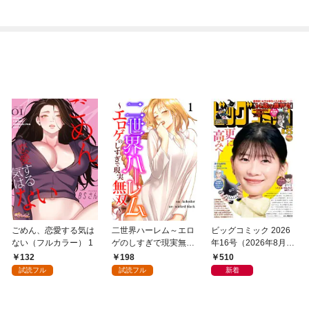
ごめん、恋愛する気は
二世界ハーレム～エロ
ビッグコミック 2026
ない（フルカラー） 1
ゲのしすぎで現実無双
年16号（2026年8月7
～１
日発売）
132
198
510
試読フル
試読フル
新着