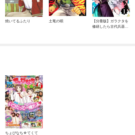
焼いてるふたり
土竜の唄
【分冊版】ガラクタを
修繕したら古代兵器だ
った件
ちょびなち☆てくて