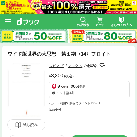
作品検索
カート
はじめての方へ
ワイド版世界の大思想 第１期〈14〉フロイト
スピノザ
マルクス
他82名
3,300
(税込)
30
pt
獲得
ポイント詳細
dカード利用でさらにポイント+2%
返品不可
試し読み