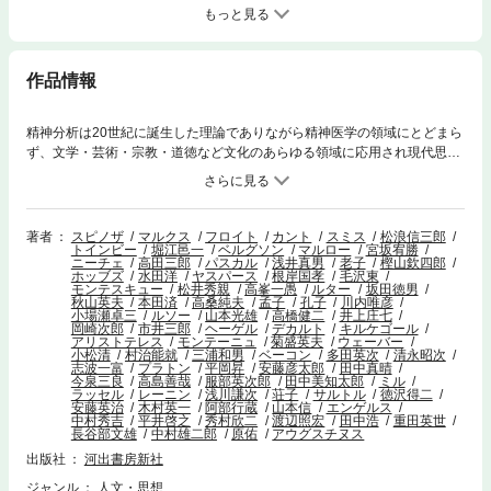
もっと見る
作品情報
精神分析は20世紀に誕生した理論でありながら精神医学の領域にとどまら
ず、文学・芸術・宗教・道徳など文化のあらゆる領域に応用され現代思潮
の源泉をなした。神に背き、神から見すてられた人間の本質をフロイトは
徹底的に明るみにひき出してみせる。〈収録タイトル〉精神分析入門／自
伝※この電子書籍は、オンデマンド本「ワイド版世界の大思想」を底本と
しております。
著者
スピノザ
マルクス
フロイト
カント
スミス
松浪信三郎
トインビー
堀江邑一
ベルグソン
マルロー
宮坂宥勝
ニーチェ
高田三郎
パスカル
浅井真男
老子
樫山欽四郎
ホッブズ
水田洋
ヤスパース
根岸国孝
毛沢東
モンテスキュー
松井秀親
高峯一愚
ルター
坂田徳男
秋山英夫
本田済
高桑純夫
孟子
孔子
川内唯彦
小場瀬卓三
ルソー
山本光雄
高橋健二
井上庄七
岡崎次郎
市井三郎
ヘーゲル
デカルト
キルケゴール
アリストテレス
モンテーニュ
菊盛英夫
ウェーバー
小松清
村治能就
三浦和男
ベーコン
多田英次
清永昭次
志波一富
プラトン
平岡昇
安藤彦太郎
田中真晴
今泉三良
高島善哉
服部英次郎
田中美知太郎
ミル
ラッセル
レーニン
浅川謙次
荘子
サルトル
徳沢得二
安藤英治
木村英一
阿部行蔵
山本信
エンゲルス
中村秀吉
平井啓之
秀村欣二
渡辺照宏
田中浩
重田英世
長谷部文雄
中村雄二郎
原佑
アウグスチヌス
出版社
河出書房新社
ジャンル
人文・思想