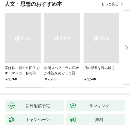
人文・思想のおすすめ本
もっと見る
実は私、転生９回生で
自閉スペクトラム症者
旧約聖書を読み解く
より
す マンガ 私の前世
が小説をめぐって語り
を考
物語
あう
9か
￥1,760
￥2,200
￥1,540
￥2,
新刊配信予定
ランキング
キャンペーン
無料