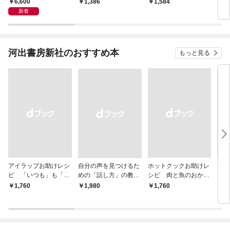
6,600
1,386
1,584
1,
新着
河出書房新社のおすすめ本
もっと見る
アイラップお助けレシ
自分の声を見つけるた
ホットクックお助けレ
なる
ピ 「いつも」も「も
めの「話し方」の教
シピ 肉と魚のおか
しも」もおいしい！
室 Ｏｒａｃｙ（オラ
ず 少ない材料＆調味
￥1,760
￥1,980
￥1,760
￥1,
シー）
料で、あとはスイッチ
ポン！