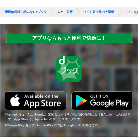
漫画無料試し読みならdブック
人文・思想
ワイド版世界の大思想
ワイド版
アプリならもっと便利で快適に！
Appleのロゴ、App Storeは、米国もしくはその他の国や地域におけるApple Inc.の商標で
す。App Storeは、Apple Inc.のサービスマークです。
Google Play および Google Play ロゴは Google LLC の商標です。