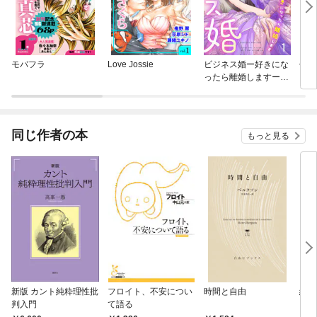
モバフラ
Love Jossie
ビジネス婚ー好きにな
仕事
ったら離婚しますー
いで
【ページ版】
同じ作者の本
もっと見る
新版 カント純粋理性批
フロイト、不安につい
時間と自由
続・
判入門
て語る