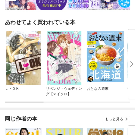
あわせてよく買われている本
Ｌ・ＤＫ
リベンジ・ウェディン
おとなの週末
孤高
グ【マイクロ】
同じ作者の本
もっと見る