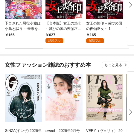
予言された悪役令嬢は
【合本版】女王の烙印
女王の烙印～滅びの国
【単
小鳥と謳う ～未来を知
～滅びの国の夜伽巫女
の夜伽巫女～ 1
熟れ
る専属執事に「君を救
～ 1
たり
627
165
165
1
う」と言われました～
試読フル
試読フル
分冊版 第1話
女性ファッション雑誌のおすすめ本
もっと見る
GINZA(ギンザ) 2026年
sweet 2026年9月号
VERY（ヴェリィ） 20
Pre