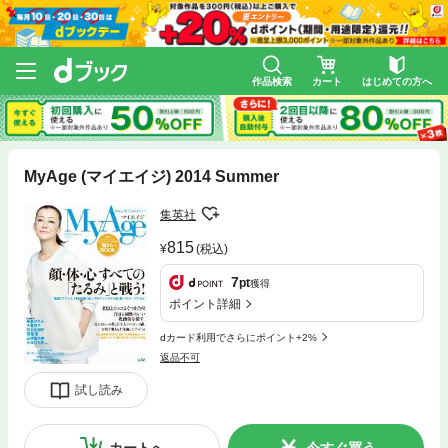
作品検索
カート
はじめての方へ
MyAge (マイエイジ) 2014 Summer
集英社
815
(税込)
7
pt
獲得
ポイント詳細
dカード利用でさらにポイント+2%
返品不可
試し読み