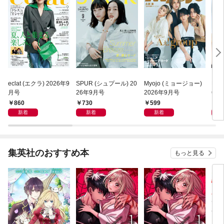
eclat (エクラ) 2026年9
SPUR (シュプール) 20
Myojo (ミョージョー)
MAQ
月号
26年9月号
2026年9月号
6年
860
730
599
5
新着
新着
新着
集英社のおすすめ本
もっと見る