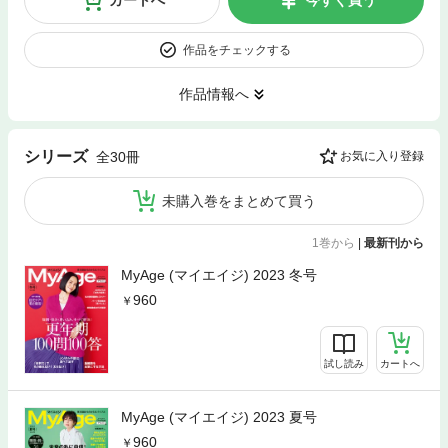
カートへ
今すぐ買う
作品をチェックする
作品情報へ
シリーズ
全30冊
お気に入り登録
未購入巻をまとめて買う
1巻から
|
最新刊から
MyAge (マイエイジ) 2023 冬号
960
試し読み
カートへ
MyAge (マイエイジ) 2023 夏号
960