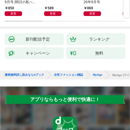
9月号 [明日の私へ
26年9月号
20
の“言葉”]
850
589
860
8
新着
新着
新着
新刊配信予定
ランキング
キャンペーン
無料
漫画無料試し読みならdブック
女性ファッション雑誌
MyAge
MyAge (マイ
アプリならもっと便利で快適に！