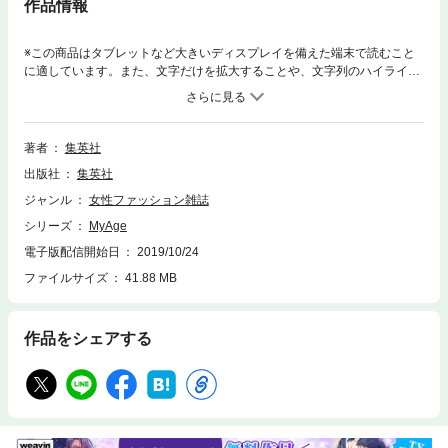
作品情報
※この商品はタブレットなど大きいディスプレイを備えた端末で読むこと
に適しています。また、文字だけを拡大することや、文字列のハイライ
ト、検索、辞書の参照、引用などの機能が使用できません。「顔・体・
心 すべての『たるみ』と戦う！」は、３８ｐの総力特集。ＭｙＡｇｅ世
代なら誰もが気にしているたるみの撃退法を徹底的に追求しました。ま
た、ほかにも４０代以降の共通の悩みをクローズアップ。「老眼とカッコ
著者
集英社
よく付き合う！」、「自分と相性のいい乳酸菌を探す。」など、ＭｙＡｇ
出版社
集英社
ｅならではの掘り下げ方で、あなたの知りたい気持ちにこたえます。※電
子版では、紙の雑誌と内容が一部異なる場合や、掲載されないページがあ
ジャンル
女性ファッション雑誌
る場合があります。※電子版からは応募できない懸賞があります。
シリーズ
MyAge
電子版配信開始日
2019/10/24
ファイルサイズ
41.88 MB
作品をシェアする