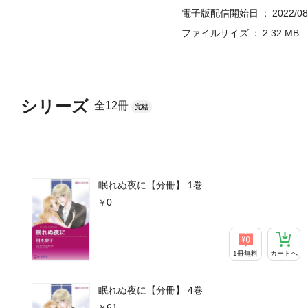
電子版配信開始日
2022/08
ファイルサイズ
2.32 MB
シリーズ
全12冊
完結
眠れぬ夜に【分冊】 1巻
0
1冊無料
カートへ
眠れぬ夜に【分冊】 4巻
61