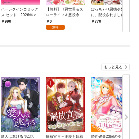
ハーレクインコミック
【無料】《異世界＆ス
ぽっちゃり悪徳令嬢
ス セット 2026年 vo
ローライフ＆悪役令
に、配役されました！
l.786
嬢》が大集合！！ Mao
【コミックス単行本
0
990
770
mao作品試し読み冊子
版】【電子限定特典
無料
Vol.1
付】１巻
もっと見る
愛人は逃げる 第1話
解放宣言～溺愛も執着
婚約破棄23回の冷血貴