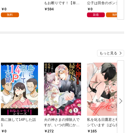
もお断りです！【単行
公子は田舎のポンコツ
本版】 1巻
令嬢にふりまわされる
0
0
594
モノクロ版 第1話
無料
新着
無料
もっと見る
島に旅して14Pした話
火の神さまの掃除人で
私を叱る日鷹君と毎晩
1
すが、いつの間にか花
シています［ばら売
嫁として溺愛されてい
り］ 第1話
0
272
165