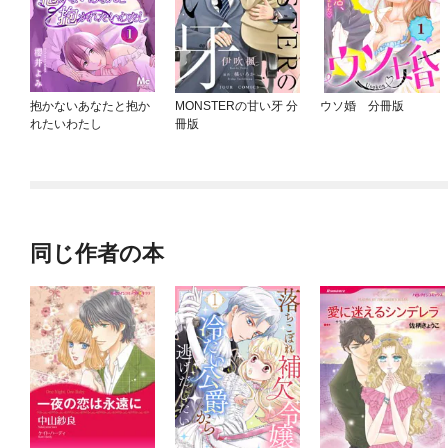
抱かないあなたと抱か
MONSTERの甘い牙 分
ウソ婚 分冊版
れたいわたし
冊版
同じ作者の本