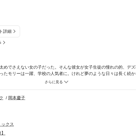
ト詳細
%
太めでさえない女の子だった。そんな彼女が女子生徒の憧れの的、デズ
ったモリーは一躍、学校の人気者に。けれど夢のような日々は長く続か
て行き、その時に彼から別れの言葉１つなかった。捨てられたのだった
。町に戻ってきたデズも彼女と気づかないほどに。でも、彼が心に残し
ク
岡本慶子
ミックス
冊】