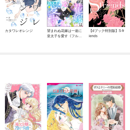
カタワレオレンジ
望まれぬ花嫁は一途に
【dブック特別版】S-fr
皇太子を愛す《フルカ
iends
ラー》（分冊版）