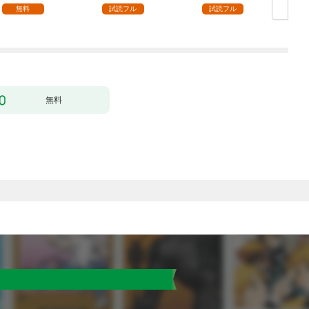
ます【単話】（１）
無料
試読フル
試読フル
無料