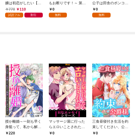
嬢は初恋がしたい【単
もお断りです！～ 第1
公子は田舎のポンコツ
行本版】 1巻
話
令嬢にふりまわされる
770
110
0
0
1話
試読フル
割引
無料
無料
授か離婚～一刻も早く
マッサージ屋に行った
三食昼寝付き生活を約
身籠って、私から解放
らエロいことされた話
束してください、公爵
してさしあげます！1
1
様 1話
220
0
0