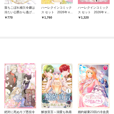
落ちこぼれ補欠令嬢は
ハーレクインコミック
ハーレクインコミック
冷たい公爵から逃げだ
ス セット 2026年 vo
ス セット 2026年 vo
したい【電子単行本】
l.909
l.848
770
1,760
1,320
絶対に死ぬモブ悪役令
解放宣言～溺愛も執着
婚約破棄23回の冷血貴