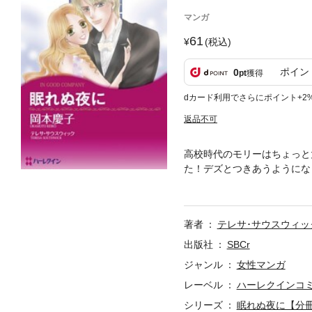
マンガ
61
(税込)
ポイン
0
pt
獲得
dカード利用でさらにポイント+2
返品不可
高校時代のモリーはちょっと
た！デズとつきあうようにな
の彼は大学進学のため町を出
れ、モリーは美しく成長した
えなくて・・・。
著者
テレサ･サウスウィッ
出版社
SBCr
ジャンル
女性マンガ
レーベル
ハーレクインコ
シリーズ
眠れぬ夜に【分