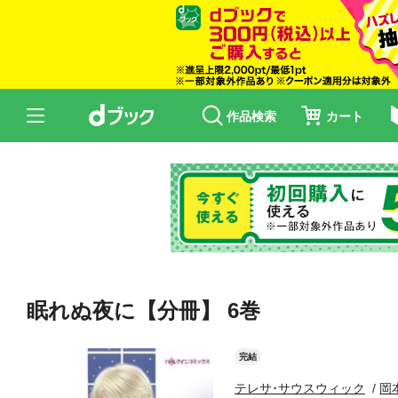
作品検索
カート
眠れぬ夜に【分冊】 6巻
完結
テレサ･サウスウィック
岡