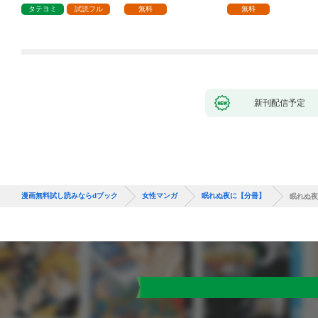
1話
タテヨミ
試読フル
無料
無料
新刊配信予定
漫画無料試し読みならdブック
女性マンガ
眠れぬ夜に【分冊】
眠れぬ夜