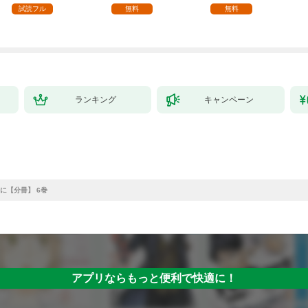
試読フル
無料
無料
ランキング
キャンペーン
に【分冊】 6巻
アプリならもっと便利で快適に！