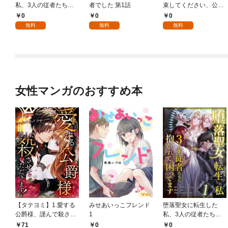
私、3人の従者たちに
者でした 第1話
束してください、公爵
抱かれて困ってます 第
様 1話
0
0
0
1話
無料
無料
無料
女性マンガのおすすめ本
【タテヨミ】1.愛する
みせあいっこフレンド
堕落聖女に転生した
公爵様、謹んで殺させ
1
私、3人の従者たちに
ていただきます！
抱かれて困ってます 第
71
0
0