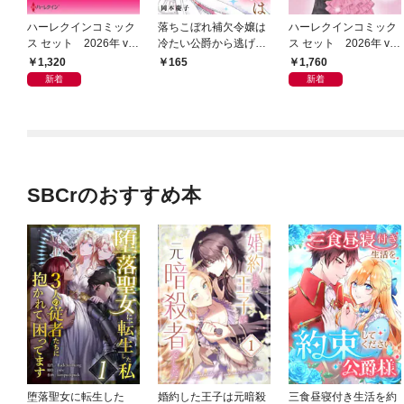
ハーレクインコミック
落ちこぼれ補欠令嬢は
ハーレクインコミック
ス セット 2026年 vo
冷たい公爵から逃げだ
ス セット 2026年 vo
l.1018
したい １
l.1069
1,320
1,760
165
新着
新着
SBCrのおすすめ本
堕落聖女に転生した
婚約した王子は元暗殺
三食昼寝付き生活を約