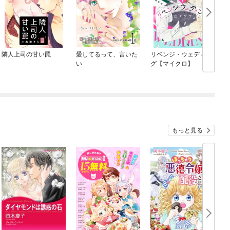
隣人上司の甘い罠
愛してるって、言いた
リベンジ・ウェディン
い
グ【マイクロ】
もっと見る