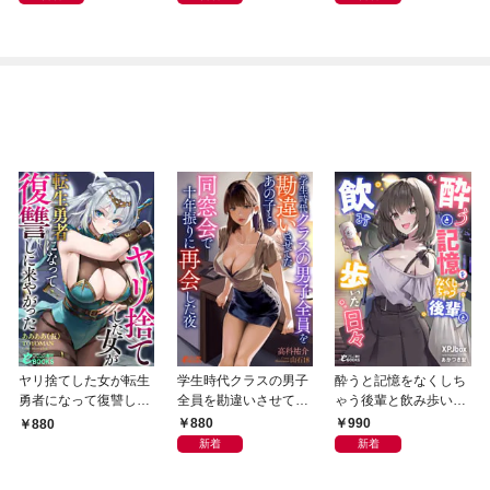
ヤリ捨てした女が転生
学生時代クラスの男子
酔うと記憶をなくしち
勇者になって復讐しに
全員を勘違いさせてた
ゃう後輩と飲み歩いた
来やがった
あの子と、同窓会で十
日々
880
990
880
年振りに再会した夜
新着
新着