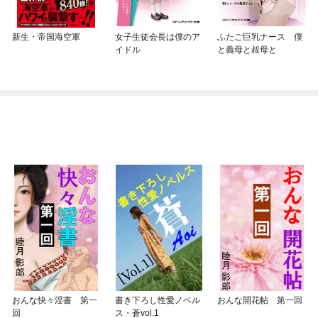
新生・帝国海空軍
女子生徒会長は僕のア
ふたご巨乳ナース 僕
イドル
と義母と叔母と
おんな快々淫書 第一
書き下ろし性愛ノベル
おんな開花帖 第一回
回
ス・蒼vol.1