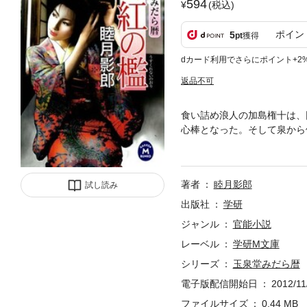
594
(税込)
ポイン
5
pt
獲得
dカード利用でさらにポイント+2
返品不可
食い詰め浪人の加島権十は、
心棒となった。そして泉から
ていくが…。好評シリーズ第
著者
睦月影郎
試し読み
出版社
学研
ジャンル
官能小説
レーベル
学研M文庫
シリーズ
玉泉堂みだら暦
電子版配信開始日
2012/11
ファイルサイズ
0.44 MB