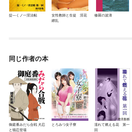
掟—くノ一淫法帖
女性教師と生徒 淫花
修羅の波濤
繚乱
同じ作者の本
御庭番みだら合戦 犬忍
とろみつ女子寮
濡れて燃える花 第一
と猫忍登場
回