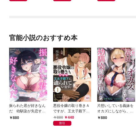
官能小説のおすすめ本
振られた君が好きなん
悪役令嬢の取り巻きＡ
片想いしている義妹を
だ 幼馴染が失恋する
ですが、王太子殿下に
オカズにしながら、幼
たびに慰めエッチを求
迫られています。①
馴染の中に出した
880
440
880
880
めてくる
割引