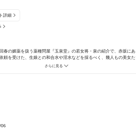
ト詳細
%
回春の媚薬を扱う薬種問屋『玉泉堂』の若女将・泉の紹介で、赤坂にあ
依頼を受けた、生娘との和合水や淫水などを採るべく、幾人もの美女た
六弾！
/06