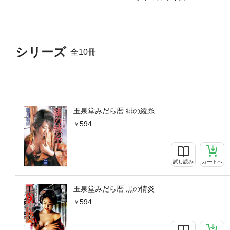
シリーズ
全10冊
玉泉堂みだら暦 緋の綾糸
594
試し読み
カートへ
玉泉堂みだら暦 黒の情炎
594