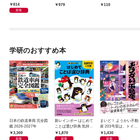
814
979
110
新着
学研のおすすめ本
日本の鉄道車両 完全図
新レインボー はじめて
まいど！ ようかい不動
鑑 2026-2027年
ことば選び辞典 気持ち
産 203号室は、トイレ
のことば
の花子さんの部屋？
3,300
1,870
1,430
新着
新着
新着