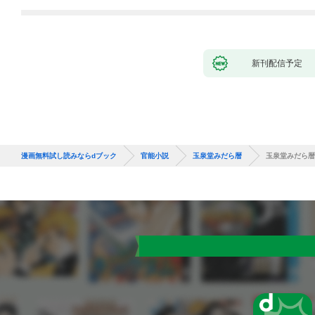
新刊配信予定
漫画無料試し読みならdブック
官能小説
玉泉堂みだら暦
玉泉堂みだら暦