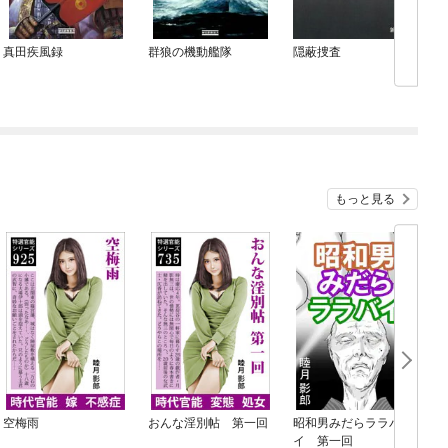
真田疾風録
群狼の機動艦隊
隠蔽捜査
もっと見る
空梅雨
おんな淫別帖 第一回
昭和男みだらララバ
イ 第一回