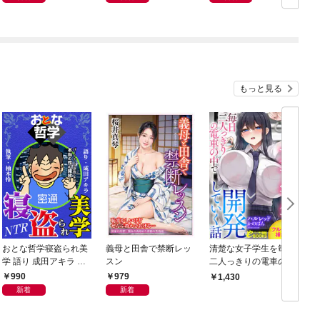
もっと見る
おとな哲学寝盗られ美
義母と田舎で禁断レッ
清楚な女子学生を毎日
学 語り 成田アキラ 執
スン
二人っきりの電車の中
筆 柚木怜
で開発していく話【フ
990
979
1,430
ルカラー挿絵付】
新着
新着