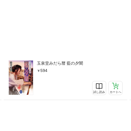
玉泉堂みだら暦 藍の夕闇
594
試し読み
カートへ