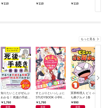
110
110
110
もっと見る
知りたいことがぜんぶ
すとぷりといっしょに
冥界料理人 ビミィのご
F
わかる！ 死後の手続き
STUDYBOOK 小学6年
ち葬グルメ 1巻
の超基本
分5教科
1,760
1,760
990
新着
新着
新着