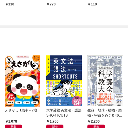
110
770
110
えさがし 1歳半～2歳
大学受験 英文法・語法
生命・地球・植物・動
SHORTCUTS
物・宇宙をめぐる46億
年の物語 科学の教養大
1,078
1,760
2,200
全
新着
新着
新着