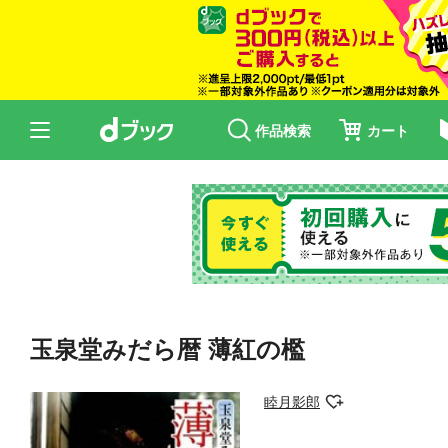
作品検索
カート
玉泉堂みだら暦 薄紅の檻
睦月影郎