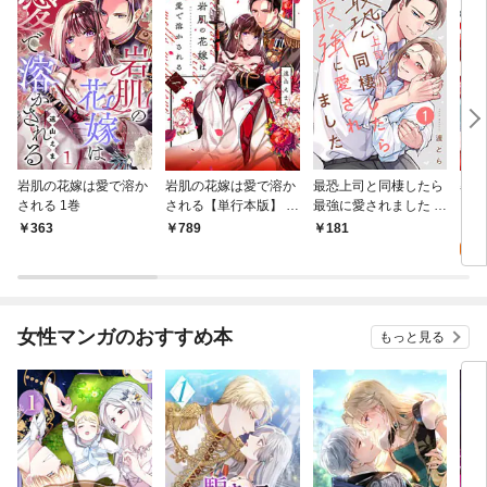
岩肌の花嫁は愛で溶か
岩肌の花嫁は愛で溶か
最恐上司と同棲したら
暴君
される 1巻
される【単行本版】 1
最強に愛されました 1
巻
巻
3
363
789
181
試
女性マンガのおすすめ本
もっと見る