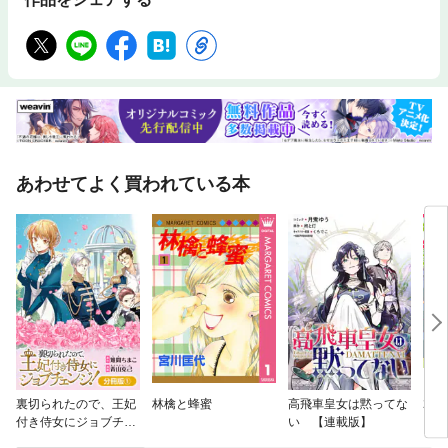
あわせてよく買われている本
裏切られたので、王妃
林檎と蜂蜜
高飛車皇女は黙ってな
20
付き侍女にジョブチェ
い 【連載版】
ンジ！【分冊版】