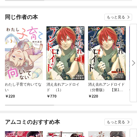
同じ作者の本
もっと見る
わたし子育て向いてな
消え去れアンドロイ
消え去れアンドロイド
コミ
い
ド （1）
（分冊版） 【第1
6
話】
220
770
220
5
アムコミのおすすめ本
もっと見る