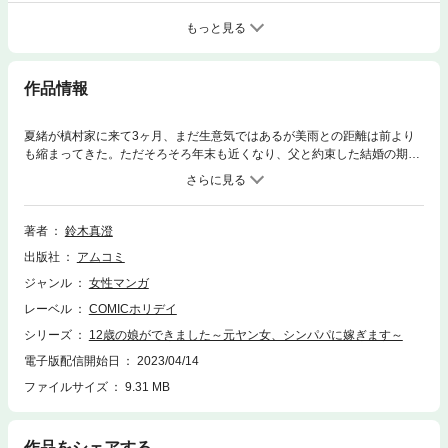
もっと見る
作品情報
夏緒が槙村家に来て3ヶ月、まだ生意気ではあるが美雨との距離は前より
も縮まってきた。ただそろそろ年末も近くなり、父と約束した結婚の期限
が迫っていて少し焦る夏緒。そんな中、美雨がついたある”嘘”がクラスメ
イトにバレてしまい──?
著者
鈴木真澄
出版社
アムコミ
ジャンル
女性マンガ
レーベル
COMICホリデイ
シリーズ
12歳の娘ができました～元ヤン女、シンパパに嫁ぎます～
電子版配信開始日
2023/04/14
ファイルサイズ
9.31 MB
作品をシェアする