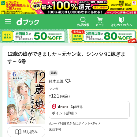
作品検索
カート
はじめての方へ
12歳の娘ができました～元ヤン女、シンパパに嫁ぎま
す～ 6巻
完結
鈴木真澄
マンガ
121
(税込)
1
pt
獲得
ポイント詳細
dカード利用でさらにポイント+2%
返品不可
試し読み