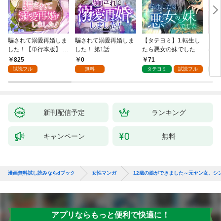
騙されて溺愛再婚しま
騙されて溺愛再婚しま
【タテヨミ】1.転生し
【タ
した！【単行本版】 1
した！ 第1話
たら悪女の妹でした
の私
巻
825
0
71
7
試読フル
無料
タテヨミ
試読フル
タ
新刊配信予定
ランキング
キャンペーン
無料
漫画無料試し読みならdブック
女性マンガ
12歳の娘ができました～元ヤン女、シ
アプリならもっと便利で快適に！