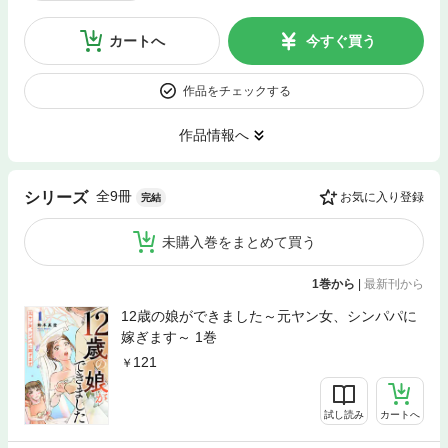
カートへ
今すぐ買う
作品をチェックする
作品情報へ
全9冊
シリーズ
お気に入り登録
完結
未購入巻をまとめて買う
1巻から
|
最新刊から
12歳の娘ができました～元ヤン女、シンパパに
嫁ぎます～ 1巻
121
試し読み
カートへ