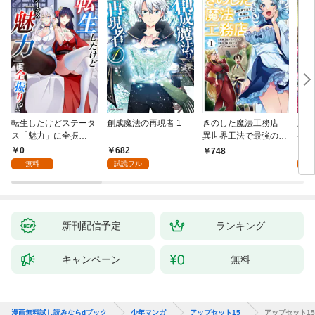
転生したけどステータ
創成魔法の再現者 1
きのした魔法工務店
王位
ス「魅力」に全振
異世界工法で最強の家
兆候
り！？(1)
づくりを（コミック）
入れ
0
682
0
748
１
る。
無料
試読フル
新刊配信予定
ランキング
キャンペーン
無料
漫画無料試し読みならdブック
少年マンガ
アップセット15
アップセット1