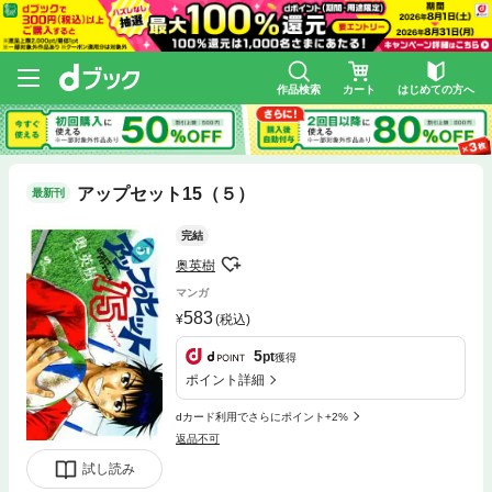
作品検索
カート
はじめての方へ
アップセット15（５）
最新刊
完結
奥英樹
マンガ
583
(税込)
5
pt
獲得
ポイント詳細
dカード利用でさらにポイント+2%
返品不可
試し読み