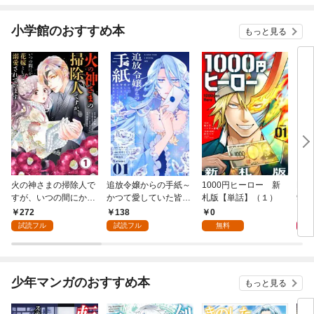
小学館のおすすめ本
もっと見る
火の神さまの掃除人で
追放令嬢からの手紙～
1000円ヒーロー 新
DIM
すが、いつの間にか花
かつて愛していた皆さ
札版【単話】（１）
9.
嫁として溺愛されてい
まへ 私のことなどお忘
272
138
0
8
ます【単話】（１）
れですか？～【単話】
試読フル
試読フル
無料
（１）
少年マンガのおすすめ本
もっと見る