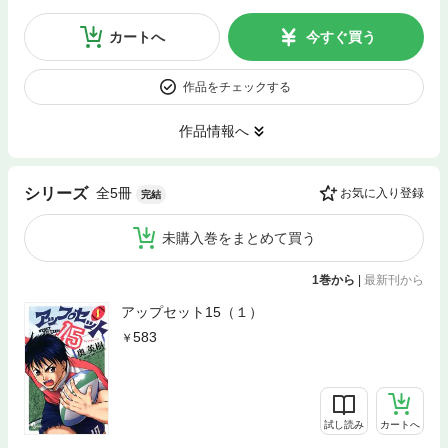
カートへ
今すぐ買う
作品をチェックする
作品情報へ
全5冊
シリーズ
お気に入り登録
完結
未購入巻をまとめて買う
1巻から
|
最新刊から
アップセット15（１）
583
試し読み
カートへ