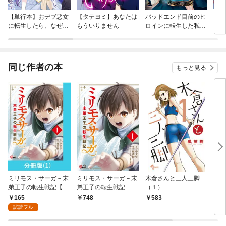
【単行本】おデブ悪女
【タテヨミ】あなたは
バッドエンド目前のヒ
【タ
に転生したら、なぜか
もういりません
ロインに転生した私、
リ〜
ラスボス王子様に執着
今世では恋愛するつも
されています
りがチートな兄が離し
てくれません！？@C
OMIC
同じ作者の本
もっと見る
ミリモス・サーガ－末
ミリモス・サーガ－末
木倉さんと三人三脚
アッ
弟王子の転生戦記【分
弟王子の転生戦記
（１）
冊版】 （1）
（1）
165
748
583
5
試読フル