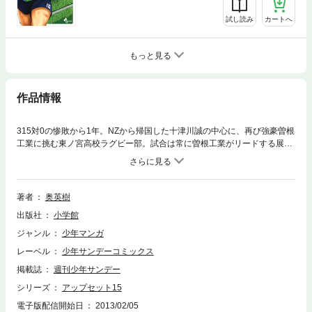
試し読み
カートへ
もっと見る
作品情報
315対0の惨敗から1年。NZから帰国した十津川誠の中心に、再び強豪曽根
工業に挑む東ノ宮高校ラグビー部。試合は常に曽根工業がリードする展開
だが、東ノ宮も全員の力を結集して喰い下がる！そして試合は運命の後半
へ！“無敵のノーペイン”は、奇跡を起こせるか？熱血高校ラグビー物語、
ここに堂々の完結！！
著者
奥英樹
出版社
小学館
ジャンル
少年マンガ
レーベル
少年サンデーコミックス
掲載誌
週刊少年サンデー
シリーズ
アップセット15
電子版配信開始日
2013/02/05