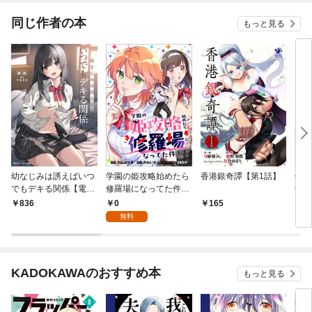
り 
同じ作者の本
もっと見る
幼なじみは誘えばいつ
学園の姫攻略始めたら
香港銀奇譚【第1話】
偶然
でもデキる関係【電子
修羅場になってた件
ぜか
特別版】
【分冊版】（コミッ
た件
0
836
165
1
ク） １話
1
無料
KADOKAWAのおすすめ本
もっと見る