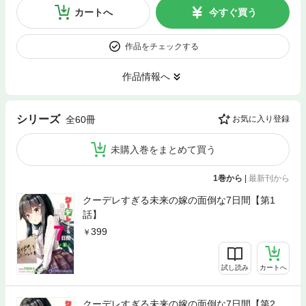
カートへ
今すぐ買う
作品をチェックする
作品情報へ
シリーズ
全60冊
お気に入り登録
未購入巻をまとめて買う
1巻から
|
最新刊から
クーデレすぎる未来の嫁の面倒な7日間【第1
話】
399
試し読み
カートへ
クーデレすぎる未来の嫁の面倒な7日間【第2