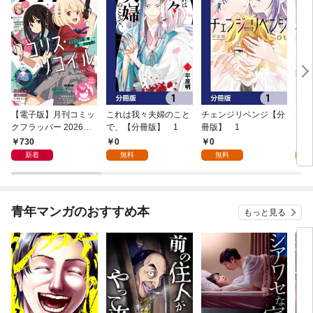
【電子版】月刊コミッ
これは我々夫婦のこと
チェンジリベンジ【分
チェ
クフラッパー 2026年9
で、【分冊版】 1
冊版】 1
月号
730
0
0
7
新着
無料
無料
試
青年マンガのおすすめ本
もっと見る