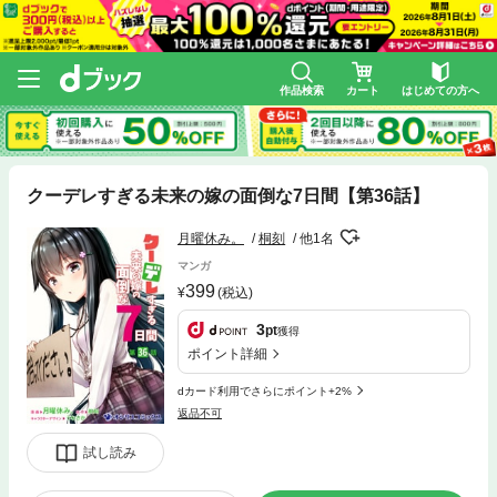
作品検索
カート
はじめての方へ
クーデレすぎる未来の嫁の面倒な7日間【第36話】
月曜休み。
桐刻
他1名
マンガ
399
(税込)
3
pt
獲得
ポイント詳細
dカード利用でさらにポイント+2%
返品不可
試し読み