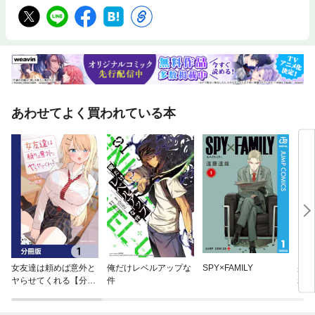
あわせてよく買われている本
女友達は頼めば意外と
俺だけレベルアップな
SPY×FAMILY
壁役
ヤらせてくれる【分冊
件
れた
版】
隷解
して