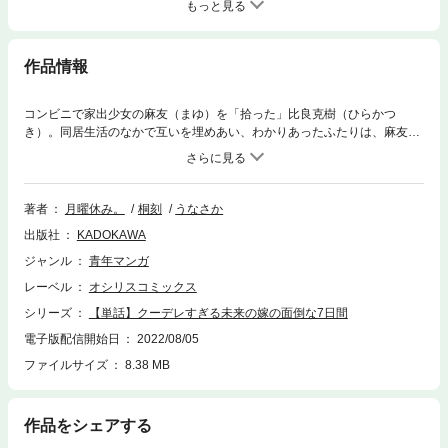
もっと見る
作品情報
コンビニで家出少女の麻友（まゆ）を「拾った」比良克樹（ひらかつ
き）。同居生活のなかで互いを埋めあい、わかりあったふたりは、麻友が
学校を卒業したら籍をいれようと将来を約束し、結婚式を挙げた。ふたり
ですごす初めてのクリスマス。ホテルデートをすることにしたふたりは、
お互いにめいいっぱいのおしゃれをして、予約していた高級ホテルで合流
した。クリスマスディナー、プレゼント交換、そして、夜景が映える部屋
著者
月曜休み。
桐刻
うなさか
で――。ラブラブカップルがおくるクリスマスの1日。いちゃラブ満載の
出版社
KADOKAWA
第36話！
ジャンル
青年マンガ
レーベル
オシリスコミックス
シリーズ
【単話】クーデレすぎる未来の嫁の面倒な7日間
電子版配信開始日
2022/08/05
ファイルサイズ
8.38 MB
作品をシェアする