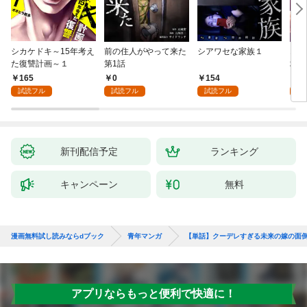
シカケドキ～15年考え
前の住人がやって来た
シアワセな家族１
16
た復讐計画～１
第1話
地獄
165
0
154
1
試読フル
試読フル
試読フル
試
新刊配信予定
ランキング
キャンペーン
無料
漫画無料試し読みならdブック
青年マンガ
【単話】クーデレすぎる未来の嫁の面倒
アプリならもっと便利で快適に！