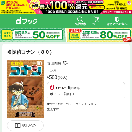
作品検索
カート
はじめての方へ
名探偵コナン（８０）
青山剛昌
マンガ
583
(税込)
5
pt
獲得
ポイント詳細
dカード利用でさらにポイント+2%
返品不可
試し読み