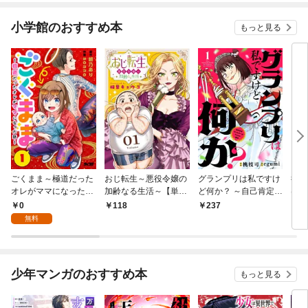
小学館のおすすめ本
もっと見る
ごくまま～極道だった
おじ転生～悪役令嬢の
グランプリは私ですけ
後宮
オレがママになった話
加齢なる生活～【単
ど何か？ ～自己肯定モ
は謎
～【単話】（１）
話】（１）
ンスターのミスコン無
（１
0
118
237
2
双～【単話】（１）
無料
少年マンガのおすすめ本
もっと見る