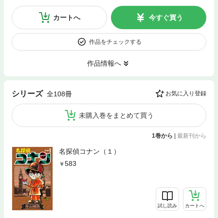
カートへ
今すぐ買う
作品をチェックする
作品情報へ
シリーズ
全108冊
お気に入り登録
未購入巻をまとめて買う
1巻から
|
最新刊から
名探偵コナン（１）
583
試し読み
カートへ