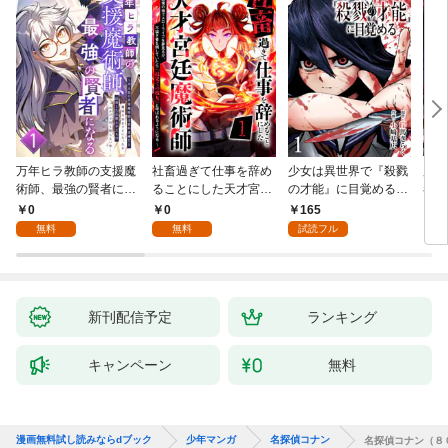
万年ヒラ教師の支援魔
社畜過ぎて仕事を辞め
少女は異世界で『殺戮
魔王
術師、最強の賢者にな
ることにした天才宮廷
の才能』に目覚める
者パ
る～不人気の支援魔術
魔術師～辺境の地でス
(話売り) #1
やっ
0
0
165
2
師は給料泥棒だと魔術
ローライフを夢見る
無料
無料
試読フル
大学をクビになった
が、不届き者を倒して
が、出世した元教え子
いたら『最果ての魔
たちのおかげで何も困
女』と呼ばれるように
らない件～ 第1話
なる～ 第1話
新刊配信予定
ランキング
キャンペーン
無料
漫画無料試し読みならdブック
少年マンガ
名探偵コナン
名探偵コナン（８