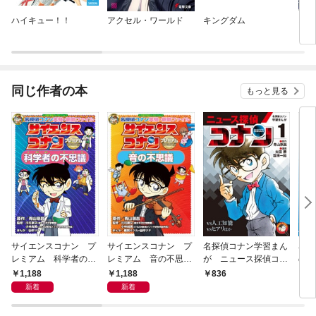
ハイキュー！！
アクセル・ワールド
キングダム
スー
うふ
同じ作者の本
もっと見る
サイエンスコナン プ
サイエンスコナン プ
名探偵コナン学習まん
名探
レミアム 科学者の不
レミアム 音の不思
が ニュース探偵コナ
の科
思議 ～名探偵コナン
議 ～名探偵コナン実
ン１～人工知能ｖｓコ
1,188
1,188
836
8
実験・観察ファイル～
験・観察ファイル～
ナン～
新着
新着