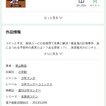
試し読み
カートへ
もっと見る
作品情報
コナンと平次、探偵コンビの名推理で見事に解決！吸血鬼の計画事件、血
にまつわる予想外の真実とは！？ある意味（？）、灰原最大のピンチとな
ったクール便事件、世良の過去が垣間見えるフルーツの鍵事件、そして、
遂に由美の恋人が現れる遺書トリック事件を収録！！
著者
青山剛昌
出版社
小学館
ジャンル
少年マンガ
レーベル
少年サンデーコミックス
掲載誌
週刊少年サンデー
シリーズ
名探偵コナン
電子版配信開始日
2013/12/09