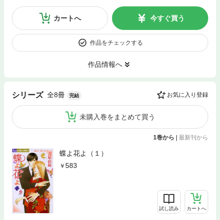
カートへ
今すぐ買う
作品をチェックする
作品情報へ
全8冊
シリーズ
お気に入り登録
完結
未購入巻をまとめて買う
1巻から
|
最新刊から
蝶よ花よ（１）
583
試し読み
カートへ