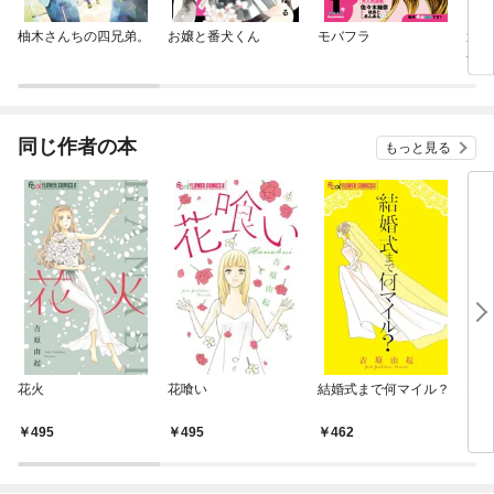
柚木さんちの四兄弟。
お嬢と番犬くん
モバフラ
過保
やか
ｃ 
版
同じ作者の本
もっと見る
花火
花喰い
結婚式まで何マイル？
モバ
495
495
462
2