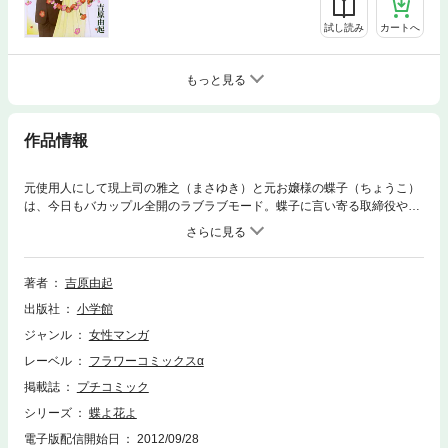
試し読み
カートへ
もっと見る
作品情報
元使用人にして現上司の雅之（まさゆき）と元お嬢様の蝶子（ちょうこ）
は、今日もバカップル全開のラブラブモード。蝶子に言い寄る取締役や、
雅之に復縁を迫る元カノの脅威もなんとか回避した2人。だが、そんな蝶
子に突然お見合い話が持ち上がった。お見合い話に反対しない雅之の真意
は！？ハイテンション☆ラブコメディー大団円の最終巻！！
著者
吉原由起
出版社
小学館
ジャンル
女性マンガ
レーベル
フラワーコミックスα
掲載誌
プチコミック
シリーズ
蝶よ花よ
電子版配信開始日
2012/09/28