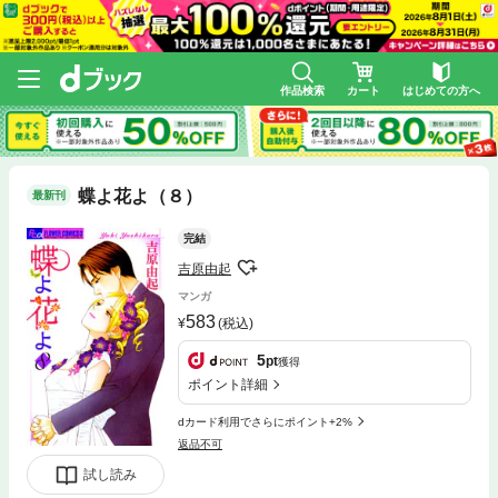
作品検索
カート
はじめての方へ
蝶よ花よ（８）
最新刊
完結
吉原由起
マンガ
583
(税込)
5
pt
獲得
ポイント詳細
dカード利用でさらにポイント+2%
返品不可
試し読み