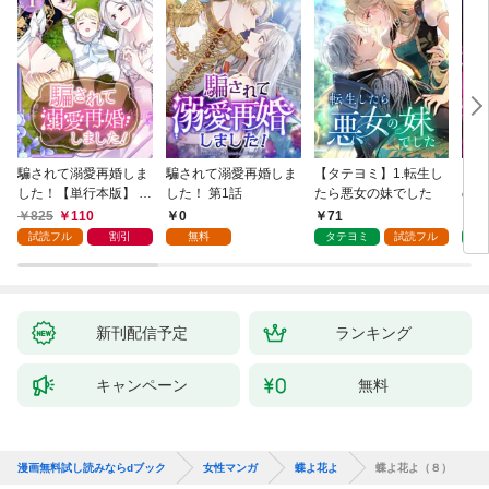
騙されて溺愛再婚しま
騙されて溺愛再婚しま
【タテヨミ】1.転生し
【タ
した！【単行本版】 1
した！ 第1話
たら悪女の妹でした
の私
巻
825
110
0
71
7
試読フル
割引
無料
タテヨミ
試読フル
タ
新刊配信予定
ランキング
キャンペーン
無料
漫画無料試し読みならdブック
女性マンガ
蝶よ花よ
蝶よ花よ（８）