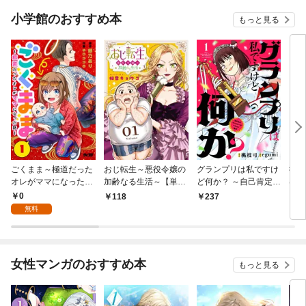
小学館のおすすめ本
もっと見る
ごくまま～極道だった
おじ転生～悪役令嬢の
グランプリは私ですけ
後宮
オレがママになった話
加齢なる生活～【単
ど何か？ ～自己肯定モ
は謎
～【単話】（１）
話】（１）
ンスターのミスコン無
（１
0
118
237
2
双～【単話】（１）
無料
女性マンガのおすすめ本
もっと見る