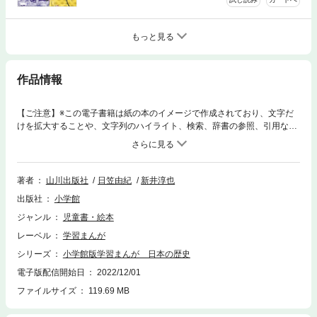
もっと見る
作品情報
【ご注意】※この電子書籍は紙の本のイメージで作成されており、文字だ
けを拡大することや、文字列のハイライト、検索、辞書の参照、引用など
の機能が使用できません。お手持ちの端末で立ち読みファイルをご確認い
ただくことをお勧めします。最新、最詳、最先端の日本史学習まんが！第
１０巻 「天下泰平の時代」平和な時代に経済や文化が大きく発達。“暴れ
ん坊将軍”徳川吉宗による新しい政治が始まる！！第１章 泰平の世の到
著者
山川出版社
日笠由紀
新井淳也
来 第２章 将軍と側用人の時代 第３章 徳川吉宗と享保の改
出版社
小学館
革 第４章 田沼時代 －変革の宝暦・天明期－ 全２０巻の新シリー
ズ、第１０巻では、幕府の政治が安定して、平和な時代を迎えた日本の様
ジャンル
児童書・絵本
子と、将軍後継者問題を解決するために抜擢された８代将軍・徳川吉宗に
レーベル
学習まんが
よる治世などが描かれます。この巻の監修は、東京大学教授の牧原成征先
生。作画は、９巻に引き続き、学習まんが『世界の歴史』でも細密な画力
シリーズ
小学館版学習まんが 日本の歴史
を発揮した新井淳也氏が担当。泰平の世を迎えた江戸の様子や、幕府が行
電子版配信開始日
2022/12/01
うさまざまな改革を、図解等を駆使してわかりやすく丁寧に描き上げてい
ファイルサイズ
119.69 MB
ます。(底本 ２０２２年１２月発売作品)※この作品はカラーが含まれま
す。