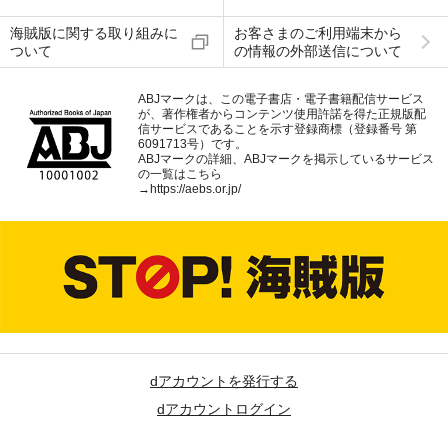
海賊版に関する取り組みに
お客さまのご利用端末から
ついて
の情報の外部送信について
ABJマークは、この電子書店・電子書籍配信サービス
が、著作権者からコンテンツ使用許諾を得た正規版配
信サービスであることを示す登録商標（登録番号 第
6091713号）です。
ABJマークの詳細、ABJマークを掲示しているサービス
の一覧はこちら
→
https://aebs.or.jp/
dアカウントを発行する
dアカウントログイン