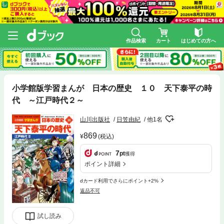
作品検索
カート
はじめての方へ
小学館版学習まんが 日本の歴史 １０ 天下泰平の時
代 ～江戸時代２～
山川出版社
日笠由紀
他1名
869
(税込)
7
pt
獲得
ポイント詳細
dカード利用でさらにポイント+2%
返品不可
試し読み