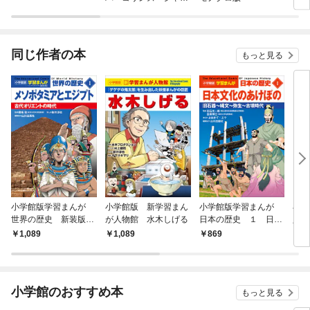
ン×アルト出版）
同じ作者の本
もっと見る
小学館版学習まんが
小学館版 新学習まん
小学館版学習まんが
小学
世界の歴史 新装版
が人物館 水木しげる
日本の歴史 １ 日本
人物
１ メソポタミアとエ
文化のあけぼの ～旧
世
1,089
1,089
869
1,
ジプト ～古代オリエ
石器～縄文～弥生～古
ントの時代～
墳時代～
小学館のおすすめ本
もっと見る