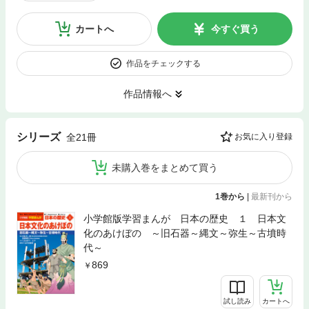
カートへ
今すぐ買う
作品をチェックする
作品情報へ
シリーズ
全21冊
お気に入り登録
未購入巻をまとめて買う
1巻から
|
最新刊から
小学館版学習まんが 日本の歴史 １ 日本文
化のあけぼの ～旧石器～縄文～弥生～古墳時
代～
869
試し読み
カートへ