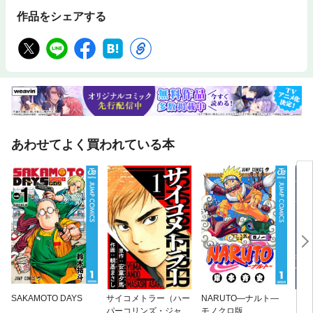
作品をシェアする
あわせてよく買われている本
SAKAMOTO DAYS
サイコメトラー（ハー
NARUTO—ナルト—
アル
パーコリンズ・ジャパ
モノクロ版