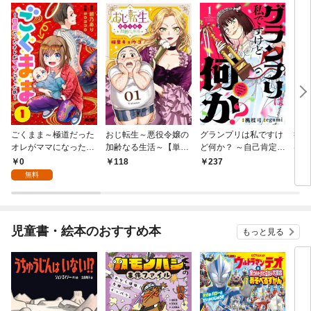
ごくまま～極道だった
おじ転生～悪役令嬢の
グランプリは私ですけ
後宮
オレがママになった話
加齢なる生活～【単
ど何か？ ～自己肯定モ
は謎
～【単話】（１）
話】（１）
ンスターのミスコン無
（１
0
118
237
2
双～【単話】（１）
無料
児童書・絵本のおすすめ本
もっと見る