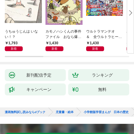
うちゅうじんは いな
カモノハシくんの事件
ウルトラマンテオ
星の
い！？
ファイル おなら爆
＆ 全ウルトラヒーロ
いグ
弾！ 危機イッパツ編
ー大集合 あそべるず
1,793
1,430
1,430
7
かん
新着
新着
新着
新刊配信予定
ランキング
キャンペーン
無料
漫画無料試し読みならdブック
児童書・絵本
小学館版学習まんが 日本の歴史