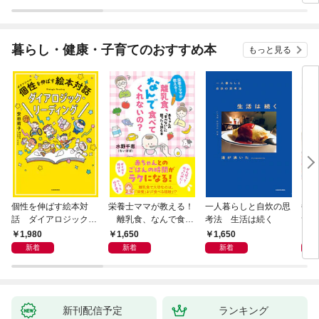
暮らし・健康・子育てのおすすめ本
もっと見る
個性を伸ばす絵本対
栄養士ママが教える！
一人暮らしと自炊の思
毎日
話 ダイアロジック・
離乳食、なんで食べ
考法 生活は続く
ず3
リーディング
てくれないの？ 赤ちゃ
1,980
1,650
1,650
9
んの「食べない」に困
新着
新着
新着
ったら読む本
新刊配信予定
ランキング