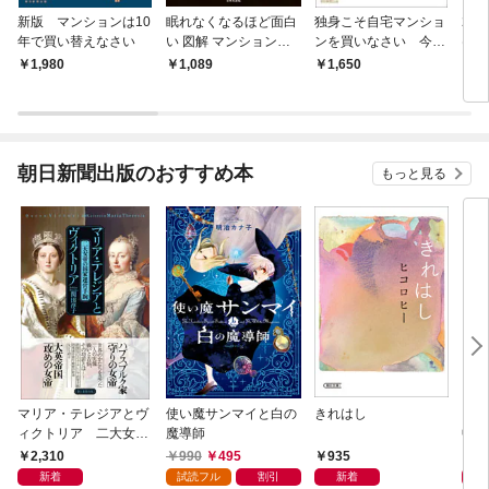
新版 マンションは10
眠れなくなるほど面白
独身こそ自宅マンショ
20
年で買い替えなさい
い 図解 マンションの
ンを買いなさい 今す
ける
話
ぐ始める「家活」で自
イブ
1,980
1,089
1,650
1,
分を守る資産をつくる
朝日新聞出版のおすすめ本
もっと見る
マリア・テレジアとヴ
使い魔サンマイと白の
きれはし
「考
ィクトリア 二大女帝
魔導師
中で
の国家運営手腕
却！
2,310
990
495
935
1,
術大
新着
試読フル
割引
新着