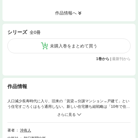
作品情報へ
シリーズ
全0冊
未購入巻をまとめて買う
1巻から
|
最新刊から
作品情報
人口減少長寿時代に入り、旧来の「賃貸→分譲マンション→戸建て」とい
う住宅すごろくはもう通用しない。新しい住宅勝ち組戦略は「10年で住み
替えること」。ライフスタイルに合わせ、老後資産も形成できるノウハウ
を解説。
著者
沖有人