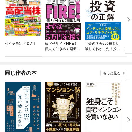
ダイヤモンドＺＡｉ
めざせサイドFIRE！
お金の名著200冊を読
「空
個人で生きぬく副業入
破してわかった！投資
驚異
門
の正解
動産
同じ作者の本
もっと見る