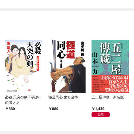
必殺 天突の剣 不死身
極道同心 鬼と金棒
五二屋傳蔵 新装版
の弦之丞
1,430
880
880
新着