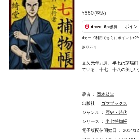
660
(税込)
ポイン
6
pt
獲得
dカード利用でさらにポイント+2
返品不可
文久元年九月、半七は茅場町
ている、十七、十八の美しい
浪士の運動費調達ではないか
下へ二、三百両を運び込んだ
は……。
著者
岡本綺堂
出版社
ゴマブックス
ジャンル
歴史・時代
シリーズ
半七捕物帳
電子版配信開始日
2014/12