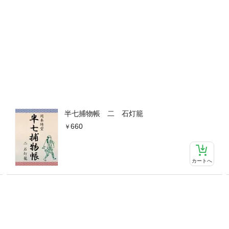
半七捕物帳 二 石灯籠
660
カートへ