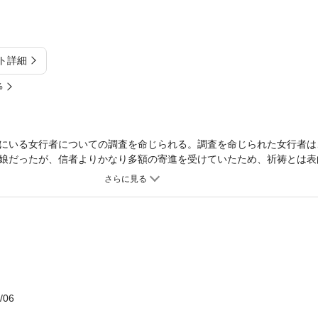
ト詳細
%
にいる女行者についての調査を命じられる。調査を命じられた女行者は
娘だったが、信者よりかなり多額の寄進を受けていたため、祈祷とは表
との専らの噂であった。その信者のひとり、久次郎が、ここひと月あま
らしいのだが、その後、久次郎は姿を消してしまう……。手がかりを得
/06