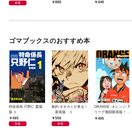
880
440
新着
ゴマブックスのおすすめ本
特命係長 只野仁 愛蔵
新約 オオカミが来る！
ORANGE -オレンジ- F
版 １
新装版 １
リーグ激闘新装版！ 第
１巻
495
550
495
新着
新着