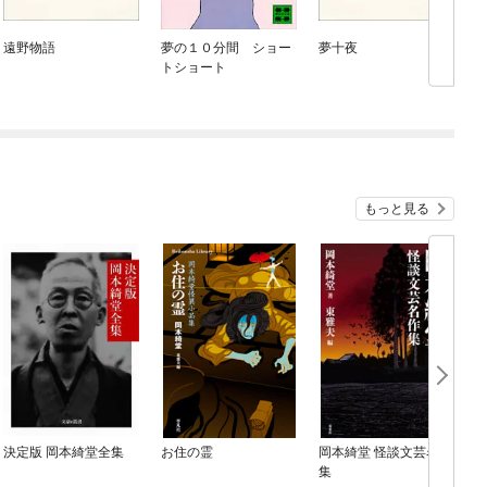
遠野物語
夢の１０分間 ショー
夢十夜
トショート
もっと見る
決定版 岡本綺堂全集
お住の霊
岡本綺堂 怪談文芸名作
集