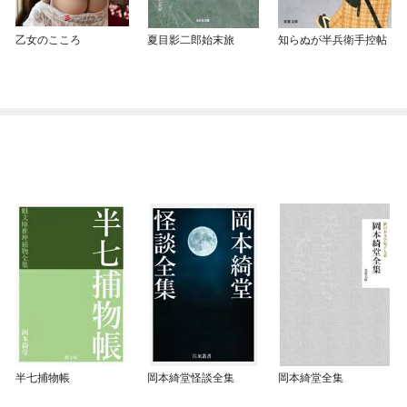
乙女のこころ
夏目影二郎始末旅
知らぬが半兵衛手控帖
半七捕物帳
岡本綺堂怪談全集
岡本綺堂全集