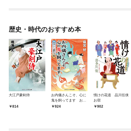
歴史・時代のおすすめ本
大江戸豪剣侍
お内儀さんこそ、心に
情けの花道 品川任侠
鬼を飼ってます おけ
お宿
いの戯作手帖
814
924
902