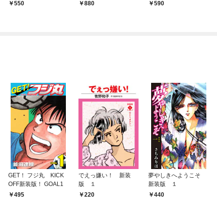
550
880
590
GET！ フジ丸 KICK
でえっ嫌い！ 新装
夢やしきへようこそ
OFF新装版！ GOAL1
版 １
新装版 １
495
220
440