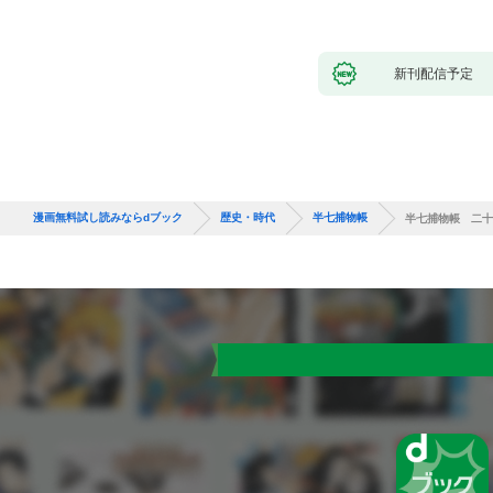
新刊配信予定
漫画無料試し読みならdブック
歴史・時代
半七捕物帳
半七捕物帳 二十