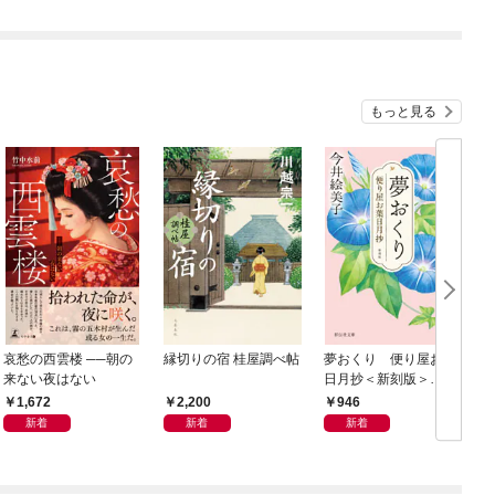
もっと見る
哀愁の西雲楼 ──朝の
縁切りの宿 桂屋調べ帖
夢おくり 便り屋お葉
来ない夜はない
日月抄＜新刻版＞
［1］
1,672
2,200
946
新着
新着
新着