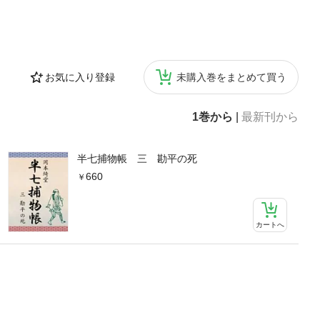
お気に入り登録
未購入巻をまとめて買う
1巻から
|
最新刊から
半七捕物帳 三 勘平の死
660
カートへ