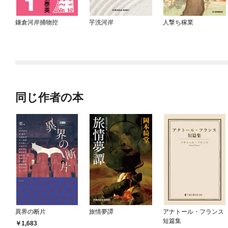
鎌倉河岸捕物控
芋洗河岸
人撃ち稼業
同じ作者の本
異界の断片
旅情夢譚
アナトール・フランス
短篇集
1,683