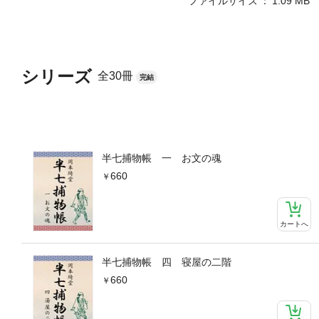
ファイルサイズ
1.09 MB
シリーズ
全30冊
完結
半七捕物帳 一 お文の魂
660
カートへ
半七捕物帳 四 寝屋の二階
660