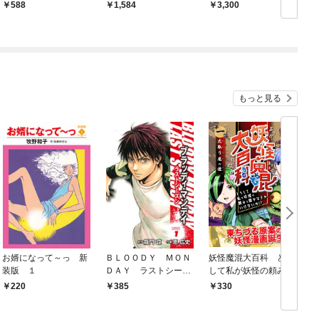
588
1,584
3,300
もっと見る
お婿になって～っ 新
ＢＬＯＯＤＹ ＭＯＮ
妖怪魔混大百科 どう
装版 １
ＤＡＹ ラストシーズ
して私が妖怪の頼みを
ン 新装版 １
聞かなきゃいけない
220
385
330
の！？ 第一話 火取
り魔の怪