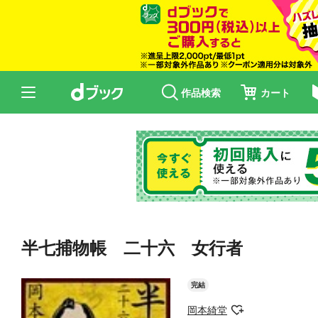
作品検索
カート
半七捕物帳 二十六 女行者
完結
岡本綺堂