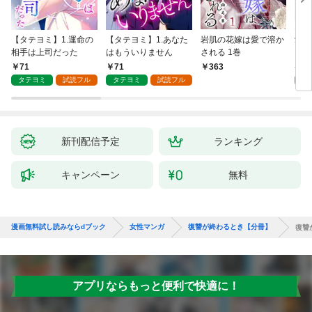
【タテヨミ】1.運命の
【タテヨミ】1.あなた
岩肌の花嫁は愛で溶か
愛し
相手は上司だった
はもういりません
される 1巻
い 
71
71
1
363
タテヨミ
試読フル
タテヨミ
試読フル
試
新刊配信予定
ランキング
キャンペーン
無料
漫画無料試し読みならdブック
女性マンガ
復讐が終わるとき【分冊】
復讐
アプリならもっと便利で快適に！