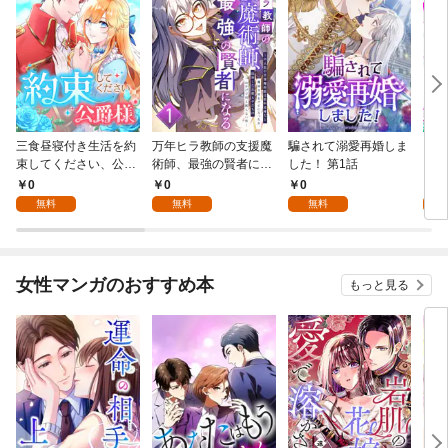
三食昼寝付き生活を約
万年ヒラ教師の支援魔
騙されて溺愛再婚しま
ヒト
束してください、公爵
術師、最強の賢者にな
した！ 第1話
様 1話
る～不人気の支援魔術
0
0
0
0
師は給料泥棒だと魔術
無料
無料
無料
大学をクビになった
が、出世した元教え子
たちのおかげで何も困
らない件～ 第1話
女性マンガのおすすめ本
もっと見る