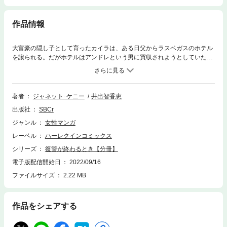
作品情報
大富豪の隠し子として育ったカイラは、ある日父からラスベガスのホテル
を譲られる。だがホテルはアンドレという男に買収されようとしていた。
その件についてカリブの小島で直談判することになるが、ところがカイラ
とアンドレは出会ったとたん、互いにビジネスを忘れて情熱の一夜を過ご
してしまう。その結果、子を宿したカイラがアンドレに連絡をとると、彼
は予告もなしにやって来て言い放った。カイラに近づいたのは、彼女の一
著者
ジャネット･ケニー
井出智香恵
族への復讐のためだったと。
出版社
SBCr
ジャンル
女性マンガ
レーベル
ハーレクインコミックス
シリーズ
復讐が終わるとき【分冊】
電子版配信開始日
2022/09/16
ファイルサイズ
2.22 MB
作品をシェアする