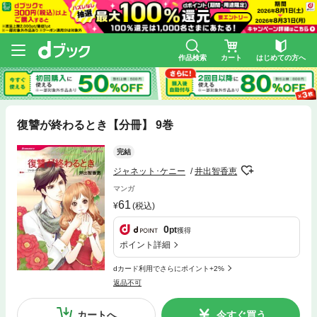
作品検索
カート
はじめての方へ
復讐が終わるとき【分冊】 9巻
完結
ジャネット･ケニー
井出智香恵
マンガ
61
(税込)
0
pt
獲得
ポイント詳細
dカード利用でさらにポイント+2%
返品不可
カートへ
今すぐ買う