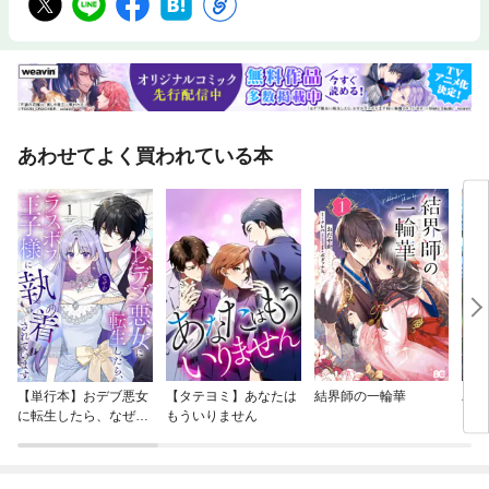
あわせてよく買われている本
【単行本】おデブ悪女
【タテヨミ】あなたは
結界師の一輪華
バッ
に転生したら、なぜか
もういりません
ロイ
ラスボス王子様に執着
今世
されています
りが
てく