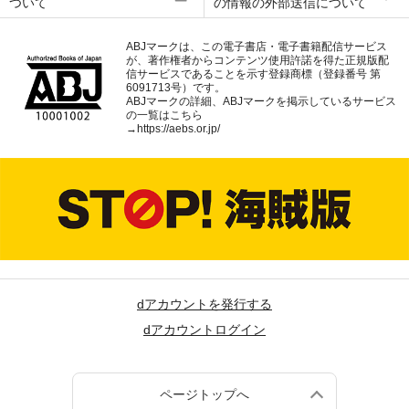
ついて
の情報の外部送信について
ABJマークは、この電子書店・電子書籍配信サービス
が、著作権者からコンテンツ使用許諾を得た正規版配
信サービスであることを示す登録商標（登録番号 第
6091713号）です。
ABJマークの詳細、ABJマークを掲示しているサービス
の一覧はこちら
→
https://aebs.or.jp/
dアカウントを発行する
dアカウントログイン
ページトップへ