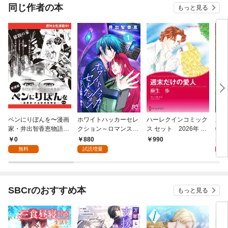
OMI
同じ作者の本
もっと見る
ペンにりぼんを〜漫画
ホワイトハッカーセレ
ハーレクインコミック
魔境
家・井出智香恵物語〜
クション～ロマンス詐
ス セット 2026年 vo
特典
【単話版】１
欺にご用心～ 1
l.780
＞・
0
880
4
990
sコ
無料
試読増量
SBCrのおすすめ本
もっと見る