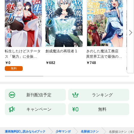
転生したけどステータ
創成魔法の再現者 1
きのした魔法工務店
王位
ス「魅力」に全振
異世界工法で最強の家
兆候
り！？(1)
づくりを（コミック）
入れ
0
0
682
748
１
る。
無料
新刊配信予定
ランキング
キャンペーン
無料
漫画無料試し読みならdブック
少年マンガ
名探偵コナン
名探偵コナン（８