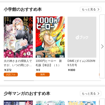
小学館のおすすめ本
もっと見る
火の神さまの掃除人で
1000円ヒーロー 新
DIME (ダイム) 2026年
追放
すが、いつの間にか花
札版【単話】（１）
9.5月号
かつ
嫁として溺愛されてい
まへ
272
0
1
￥800
ます【単話】（１）
れで
試読フル
無料
試
（１
少年マンガのおすすめ本
もっと見る