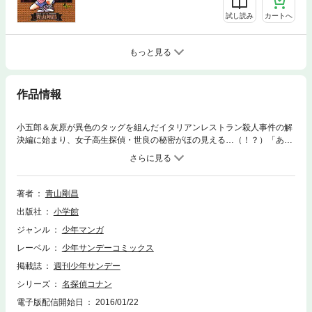
試し読み
カートへ
もっと見る
作品情報
小五郎＆灰原が異色のタッグを組んだイタリアンレストラン殺人事件の解
決編に始まり、女子高生探偵・世良の秘密がほの見える…（！？）「あの
ラーメン屋」での新たな事件。そして、平次とコナンに襲い掛かる、「ゾ
ンビ」の群れ…！死者がよみがえり凶行におよぶ…恐怖の事件が開幕！謎
という深い霧に、推理の白刃を走らせ、解決を手繰り寄せられるか！？推
理コミックの最高峰、88巻も「コナン」は見逃せない！
著者
青山剛昌
出版社
小学館
ジャンル
少年マンガ
レーベル
少年サンデーコミックス
掲載誌
週刊少年サンデー
シリーズ
名探偵コナン
電子版配信開始日
2016/01/22