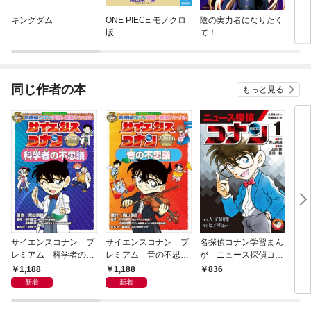
キングダム
ONE PIECE モノクロ
陰の実力者になりたく
スー
版
て！
うふ
同じ作者の本
もっと見る
サイエンスコナン プ
サイエンスコナン プ
名探偵コナン学習まん
名探
レミアム 科学者の不
レミアム 音の不思
が ニュース探偵コナ
の科
思議 ～名探偵コナン
議 ～名探偵コナン実
ン１～人工知能ｖｓコ
1,188
1,188
836
8
実験・観察ファイル～
験・観察ファイル～
ナン～
新着
新着