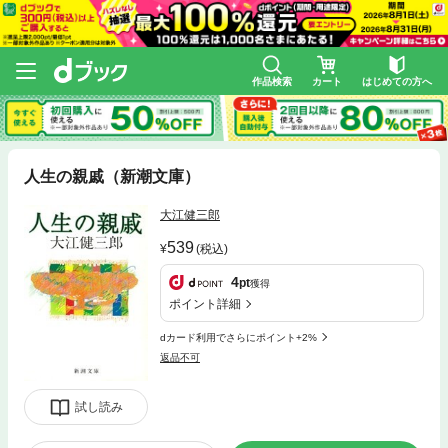
作品検索
カート
はじめての方へ
人生の親戚（新潮文庫）
大江健三郎
539
(税込)
4
pt
獲得
ポイント詳細
dカード利用でさらにポイント+2%
返品不可
試し読み