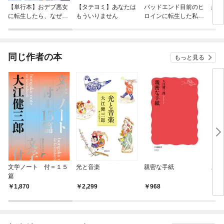
【単行本】おデブ悪女
【タテヨミ】あなたは
バッドエンド目前のヒ
結界
に転生したら、なぜか
もういりません
ロインに転生した私、
ラスボス王子様に執着
今世では恋愛するつも
されています
りがチートな兄が離し
てくれません！？@C
OMIC
同じ作者の本
もっと見る
文学ノート 付＝１５
光と音楽
親密な手紙
新年
篇
1,870
2,299
968
1,