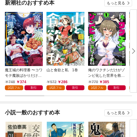
新潮社のおすすめ本
もっと見る
魔王城の料理番 〜コワ
山と食欲と私 1巻
俺のワクチンだけがゾ
クマ
モテ魔族ばかりだけ
ンビ化した世界を救え
ど、ホワイトな職場で
る 1巻
748
374
572
286
770
385
7
す〜 1巻
試読フル
割引
試読フル
割引
試読フル
割引
試
小説一般のおすすめ本
もっと見る