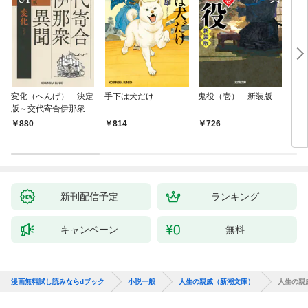
変化（へんげ） 決定
手下は犬だけ
鬼役（壱） 新装版
南町
版～交代寄合伊那衆異
舟の
聞（1）～
880
814
726
9
新刊配信予定
ランキング
キャンペーン
無料
漫画無料試し読みならdブック
小説一般
人生の親戚（新潮文庫）
人生の親