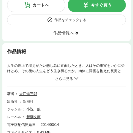
カートへ
今すぐ買う
作品をチェックする
作品情報へ
作品情報
人生の途上で堪えがたい悲しみに直面したとき、人はその事実をいかに受
けとめ、その後の人生をどう生き得るのか。肉体に障害を抱えた長男と精
神に障害をもつ次男、二人の息子を同時に自殺によって失った女性が、そ
の悲惨を真正面から引き受け、苦しみの果てにたどりついた生の地平は？
魂の癒しを探り、生きることへの励ましに満ちた感動的な長編小説。第
一回伊藤整文学賞受賞作。
著者
大江健三郎
出版社
新潮社
ジャンル
小説一般
レーベル
新潮文庫
電子版配信開始日
2014/03/14
ファイルサイズ
0.43 MB