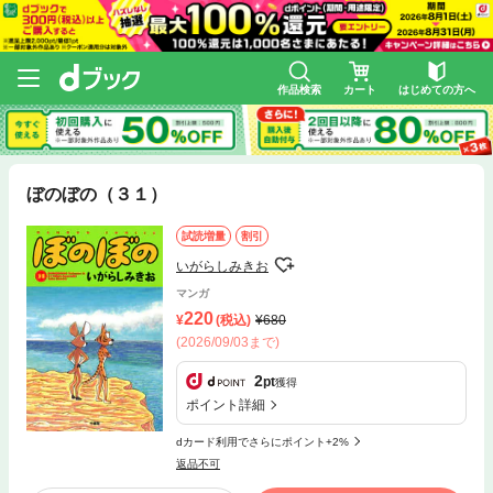
作品検索
カート
はじめての方へ
ぼのぼの（３１）
試読増量
割引
いがらしみきお
マンガ
220
(税込)
680
(2026/09/03まで)
2
pt
獲得
ポイント詳細
dカード利用でさらにポイント+2%
返品不可