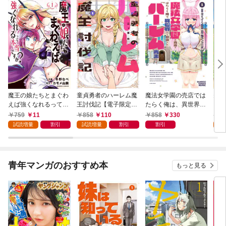
魔王の娘たちとまぐわ
童貞勇者のハーレム魔
魔法女学園の売店では
夫婦
えば強くなれるって本
王討伐記【電子限定特
たらく俺は、異世界か
ファ
当ですか？【特典ペー
典付き】 (1)
ら召喚された『ハーレ
った
759
11
858
110
858
330
8
パー付き】【カラーペ
ム先生』です。 (1)
(1)
試読増量
割引
試読増量
割引
割引
試
ージ増量版】 (1)
青年マンガのおすすめ本
もっと見る