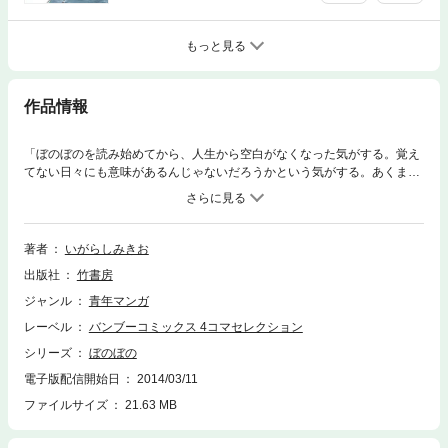
もっと見る
作品情報
「ぼのぼのを読み始めてから、人生から空白がなくなった気がする。覚え
てない日々にも意味があるんじゃないだろうかという気がする。あくまで
も気がするのだ。」by ゆるめいつ Saxyun
著者
いがらしみきお
出版社
竹書房
ジャンル
青年マンガ
レーベル
バンブーコミックス 4コマセレクション
シリーズ
ぼのぼの
電子版配信開始日
2014/03/11
ファイルサイズ
21.63 MB