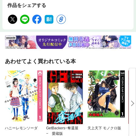
作品をシェアする
あわせてよく買われている本
ハニーレモンソーダ
GetBackers−奪還屋
天上天下 モノクロ版
そう
− 愛蔵版
天才