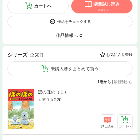
増量試し読み
カートへ
09/03まで
作品をチェックする
作品情報へ
シリーズ
全50冊
お気に入り登録
未購入巻をまとめて買う
1巻から
|
最新刊から
ぼのぼの（１）
990
220
試し読み
カートへ