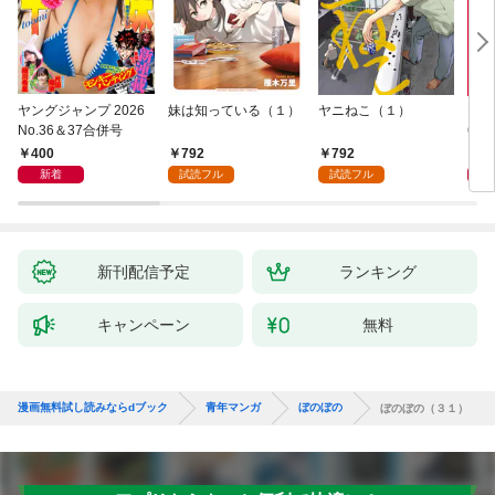
ヤングジャンプ 2026
妹は知っている（１）
ヤニねこ（１）
モー
No.36＆37合併号
6・3
日発
400
792
792
4
新着
試読フル
試読フル
新刊配信予定
ランキング
キャンペーン
無料
漫画無料試し読みならdブック
青年マンガ
ぼのぼの
ぼのぼの（３１）