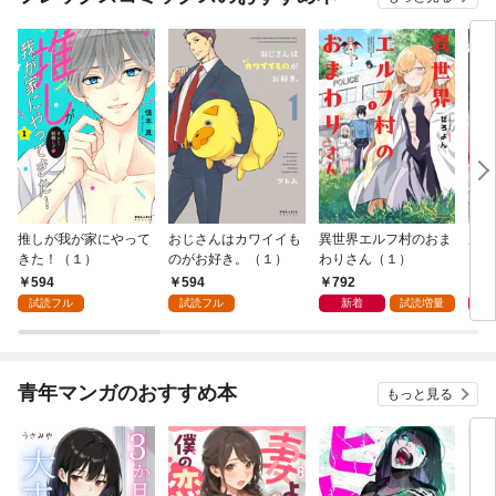
推しが我が家にやって
おじさんはカワイイも
異世界エルフ村のおま
魔法
きた！（１）
のがお好き。（１）
わりさん（１）
ャル
594
594
792
7
試読フル
試読フル
新着
試読増量
青年マンガのおすすめ本
もっと見る