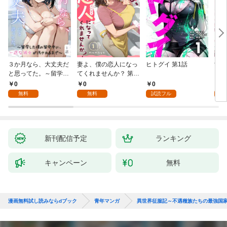
３か月なら、大丈夫だ
妻よ、僕の恋人になっ
ヒトグイ 第1話
世界
と思ってた。～留学し
てくれませんか？ 第1
レベ
た僕の留守中に、一途
話
0
0
0
0
な彼女が汚されるまで
無料
無料
試読フル
～ 1話
新刊配信予定
ランキング
キャンペーン
無料
漫画無料試し読みならdブック
青年マンガ
異世界征服記～不遇種族たちの最強国