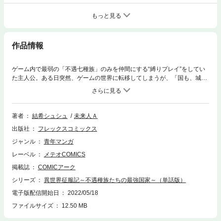
もっと見る
作品情報
ゲーム内で最弱の「不遇七種族」のみを仲間にする“縛りプレイ”をしてい
た主人公。ある日突然、ゲームの世界に転移してしまうが、「国も、城
も、配下たちも…俺の努力、全部リセットされてる――!?!?」手元に残っ
たのは最初に配下にした不遇七種族のみ。かつて築いた王国「グロリアセ
プテム」を再び手に入れるため、人生二度目の異世界征服が始まる――!!
(C)MiraijinA／一二三書房 (C)結希シュシュ／フレックスコミックス
著者
結希シュシュ
未来人Ａ
出版社
フレックスコミックス
ジャンル
青年マンガ
レーベル
メテオCOMICS
掲載誌
COMICアーク
シリーズ
異世界征服記～不遇種族たちの最強国家～（単話版）
電子版配信開始日
2022/05/18
ファイルサイズ
12.50 MB