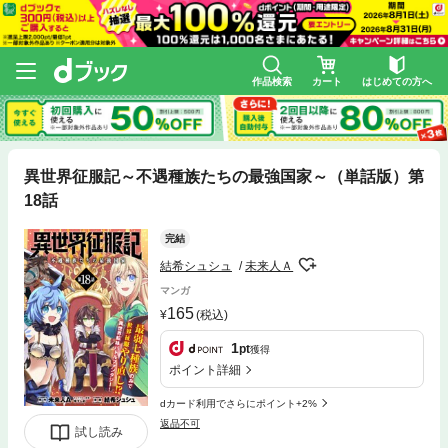
作品検索
カート
はじめての方へ
異世界征服記～不遇種族たちの最強国家～（単話版）第
18話
完結
結希シュシュ
未来人Ａ
マンガ
165
(税込)
1
pt
獲得
ポイント詳細
dカード利用でさらにポイント+2%
返品不可
試し読み