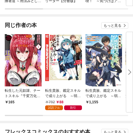
険者道 ～用済みとして
リーダー【分冊版】
喫！ ～気づけばアラ
たら
Sランクパーティから
サー冒険者ですが、ゲ
子の
追放された回復魔術
ーム知識で強くてニュ
され
師、捨てられた先で最
ーゲーム～
強の神竜を復活させて
同じ作者の本
もっと見る
しまう～ コミック版
（分冊版）
転生した元奴隷、チー
転生貴族、鑑定スキル
転生貴族、鑑定スキル
アラ
トスキル『千変万化』
で成り上がる ～弱小
で成り上がる ～弱小
湖畔
で最強ハーレムを作る
領地を受け継いだの
領地を受け継いだの
で魔
792
88
165
1,155
1,
（単話版）第1話
で、優秀な人材を増や
で、優秀な人材を増や
った
試読フル
割引
していたら、最強領地
していたら、最強領地
きこ
になってた～（１）
になってた～
書籍
S付
フレックスコミックスのおすすめ本
もっと見る