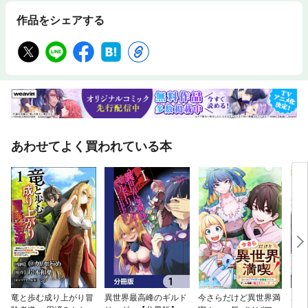
作品をシェアする
あわせてよく買われている本
竜と歩む成り上がり冒
異世界最高峰のギルド
今さらだけど異世界満
ポン