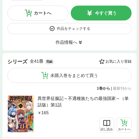
カートへ
今すぐ買う
作品をチェックする
作品情報へ
全41冊
シリーズ
お気に入り登録
完結
未購入巻をまとめて買う
1巻から
|
最新刊から
異世界征服記～不遇種族たちの最強国家～（単
話版）第1話
165
試し読み
カートへ