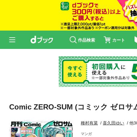
作品検索
カート
Comic ZERO-SUM (コミック ゼロサム
種村有菜
喜久田ゆい
他3
マンガ