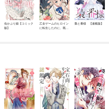
虫かぶり姫【コミック
乙女ゲームのヒロイン
梟と番様 【連載版】
版】
に転生したのに、既に
悪役令嬢がちやほやさ
れていた～恋愛は諦め
て魔法を極めます！～
(話売り)