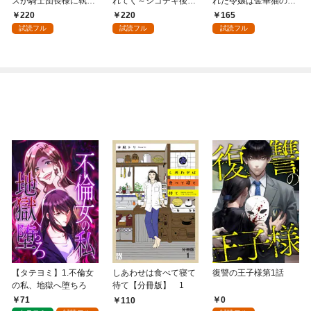
スが騎士団長様に執着
れてく～シゴデキ後輩
れた令嬢は金華猫の一
溺愛されるまで: 1
は推しのメロ声配信者
途な愛で幸せを掴む～:
220
220
165
でした～: 1
1
試読フル
試読フル
試読フル
【タテヨミ】1.不倫女
しあわせは食べて寝て
復讐の王子様第1話
の私、地獄へ堕ちろ
待て【分冊版】 1
71
0
110