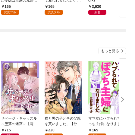
た令嬢は華族の元婚約
て雇われましたが、結
orks
者に溺愛される～: 1
婚を迫られています: 1
165
165
3,630
試読フル
試読フル
新着
もっと見る
サベージ・キャッスル
猫と男の子とその父親
ママ友にハブられてぼ
～堕落の迷宮～【電子
を買いました。【分冊
っち主婦になりました
単行本版】 第1巻
版】 1
【分冊版】 1
1
715
220
165