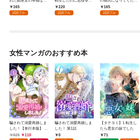
れた姫巫女の幸福な嫁
転生したのに悪役令嬢
の彼氏になってくださ
入り～: 1
の弟（攻略対象外）に
い: 1
165
220
165
執着えっちされるんで
試読フル
試読フル
試読フル
すが！？: 1
女性マンガのおすすめ本
騙されて溺愛再婚しま
騙されて溺愛再婚しま
【タテヨミ】1.転生し
した！【単行本版】 1
した！ 第1話
たら悪女の妹でした
巻
825
110
0
71