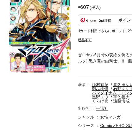
607
(税込)
ポイン
5
pt
獲得
dカード利用でさらにポイント+2
返品不可
ゼロサム6月号の表紙を飾る
ルタ) 黒き翼の白騎士」!
1巻が5月25日に発売され
【収録作品】「瞬間ライル」(
「腐男子高校生活 出張版」(み
著者
種村有菜
喜久田ゆ
有)/「カーニヴァル」(御巫
御巫桃也
石動あゆ
かせたい！」(八条新)/「LOV
バンダイナムコエン
黒野ユウ
宇佐義大
さなぎ俊祈)/「テイルズ オ
くらげ壱
遠藤海成
子devils and real
出版社
一迅社
い」(小西明日翔)/「LOVE 
「終焉のエリュシオン」(蓮見
ジャンル
女性マンガ
少女小説家 男子高校生のかく
シリーズ
Comic ZERO-
海成) ※本電子書籍の表紙