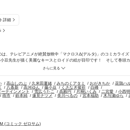
ト詳細
%
のは、テレビアニメが絶賛放映中「マクロスΔ(デルタ)」のコミカライズ
! 藤小豆先生が描く美麗なキースとロイドの絵が目印です！ そして巻頭
る「瞬間ライル」！ テレビアニメ化も決まった「腐男子高校生活」の出張
種村有菜 喜久田ゆい)/「あまつき」(高山しのぶ)/「ボクラノキセキ」(
ちのくアタミ)/「Landreaall」(おがきちか)/「千年迷宮の七王子」(
い
高山しのぶ
久米田夏緒
みちのくアタミ
おがきちか
花鶏ハ
桃也)/「コーセルテルの竜術士～子竜物語～」(石動あゆま)/「赤ずきん
ま
八条新
高河ゆん
藤小豆
くさなぎ俊祈
白峰
ELESS」(高河ゆん)/「マクロスΔ(デルタ) 黒き翼の白騎士」(藤小豆)/
ターテインメント
雪広うたこ
高殿円
片桐いくみ
二宮愛
小西
雨市
鈴本純
蓮見ナツメ
美川べるの
宮本福助
木与瀬ゆら
ブ ゼスティリア 導きの刻」(白峰 原作：バンダイナムコエンターテイン
ist」(雪広うたこ 原作：高殿円)/「ヒトキリシェアハウス」(片桐いくみ 原作：
& HATE」(漫画：黒野ユウ 原作：宇佐義大)/「バトラビッツ」(雨市)/「神
ナツメ)/「ストレンジ・プラス」(美川べるの)/「拝み屋横丁顛末記」(宮
シごと」(木与瀬ゆら 原作：高里椎奈)/「骸盗アリス」(くらげ壱)/「
SUM (コミック ゼロサム)
・目次・広告・情報・価格は、紙で発行した当時のものとなります。電子