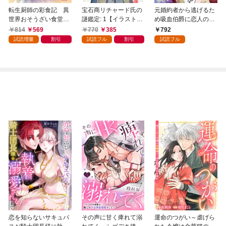
転生厨師の彩食記 異
宝石商リチャード氏の
元婚約者から逃げるた
世界おそうざい食堂へ
謎鑑定: 1【イラスト特
め吸血伯爵に恋人のフ
ようこそ！ 1
典付】
リをお願いしたら、な
814
569
770
385
792
ぜか溺愛モードになり
試読増量
割引
試読フル
割引
試読フル
ました（１）
恋を知らないサキュバ
その声に甘く痺れて溺
運命のつがい～虐げら