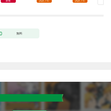
新着
試読フル
試読フル
無料