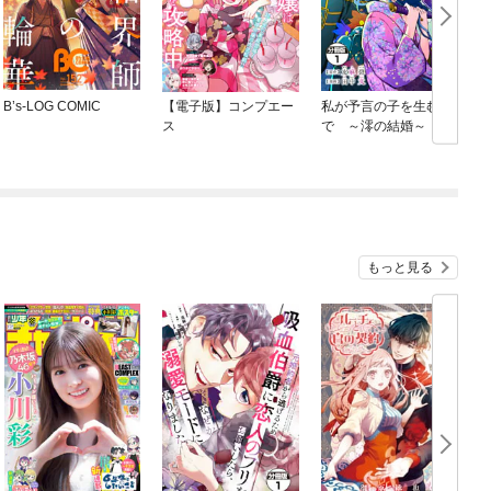
B’s-LOG COMIC
【電子版】コンプエー
私が予言の子を生むま
ス
で ～澪の結婚～ 傷
モノの花嫁 外伝 分
冊版
もっと見る