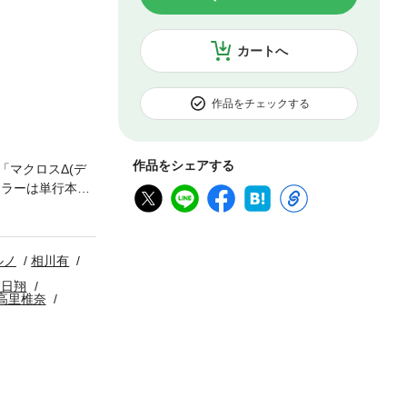
カートへ
作品をチェックする
作品をシェアする
「マクロスΔ(デ
カラーは単行本第
版も掲載!!
久米田夏緒)/
花鶏ハルノ・相川
ルノ
相川有
ちゃんは狼さんを泣
「少年進化論†」(く
明日翔
高里椎奈
メント)/「魔界王
二宮愛)/「春の呪
檻」(鈴本純)/
本福助)/「少年×
破天荒遊戯」(遠藤
版に付録は含ま