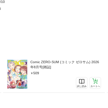
/10
ビス・プレゼント・アンケート等への応募はできません。
B
Comic ZERO-SUM (コミック ゼロサム) 2026
年8月号[雑誌]
509
試し読み
カートへ