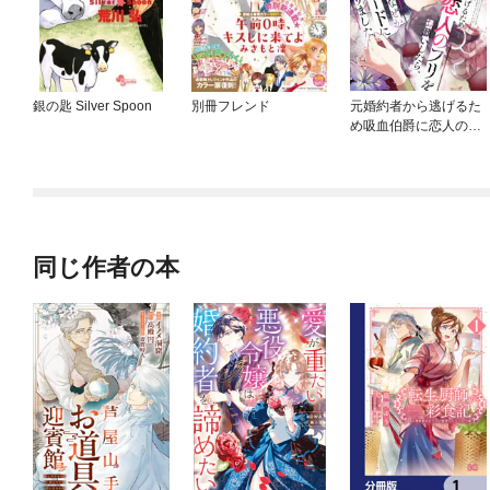
銀の匙 Silver Spoon
別冊フレンド
元婚約者から逃げるた
め吸血伯爵に恋人のフ
リをお願いしたら、な
ぜか溺愛モードになり
ました
同じ作者の本