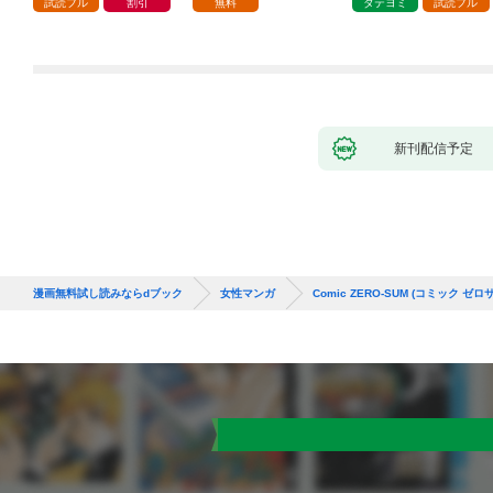
試読フル
割引
無料
タテヨミ
試読フル
新刊配信予定
漫画無料試し読みならdブック
女性マンガ
Comic ZERO-SUM (コミック ゼロ