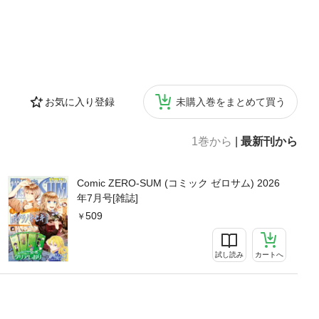
お気に入り登録
未購入巻をまとめて買う
1巻から
|
最新刊から
Comic ZERO-SUM (コミック ゼロサム) 2026
年7月号[雑誌]
509
試し読み
カートへ