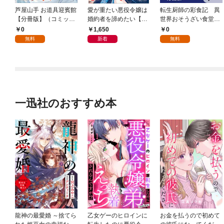
芦屋山手 お道具迎賓館
愛が重たい悪役令嬢は
転生厨師の彩食記 異
【分冊版】（コミッ
婚約者を諦めたい【特
世界おそうざい食堂へ
ク） １話
典SS付】
ようこそ！【分冊版】
0
1,650
0
1
無料
新着
無料
一迅社のおすすめ本
龍神の最愛婚 ～捨てら
乙女ゲーのヒロインに
お金を払うので初めて