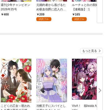
週刊少年チャンピオン
元婚約者から逃げるた
ルーチェと白の契約
花
2026年35号
め吸血伯爵に恋人のフ
【連載版】: 1
リをお願いしたら、な
209
165
400
ぜか溺愛モードになり
試読フル
試読フル
ました 分冊版（１）
もっと見る
こどくの乙女～呪われ
冷酷王子にスパイとし
VivA！ 緜/wata Art W