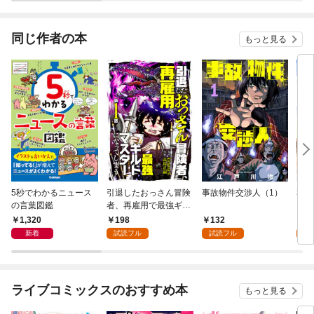
同じ作者の本
もっと見る
5秒でわかるニュース
引退したおっさん冒険
事故物件交渉人（1）
30
の言葉図鑑
者、再雇用で最強ギル
り続
ドマスターになってし
品《
1,320
198
132
1
まう（1）
みチ
新着
試読フル
試読フル
試
った
ライブコミックスのおすすめ本
もっと見る