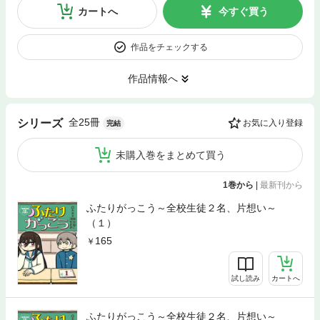
カートへ
今すぐ買う
作品をチェックする
作品情報へ
全25冊
シリーズ
お気に入り登録
完結
未購入巻をまとめて買う
1巻から
|
最新刊から
ふたりがっこう～全校生徒２名、片想い～
（１）
165
試し読み
カートへ
ふたりがっこう～全校生徒２名、片想い～