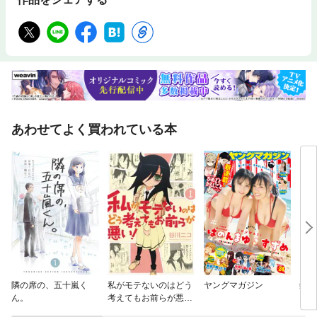
あわせてよく買われている本
隣の席の、五十嵐く
私がモテないのはどう
ヤングマガジン
銀の
ん。
考えてもお前らが悪
い！