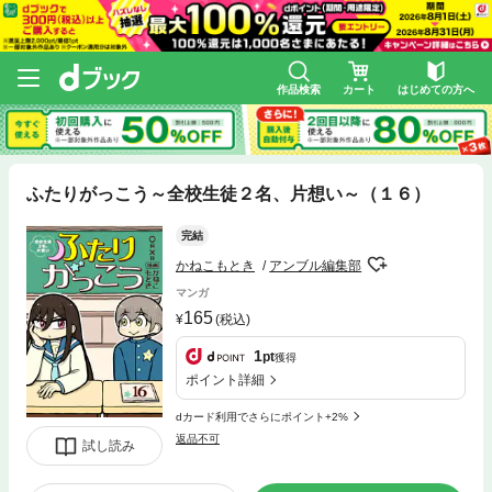
作品検索
カート
はじめての方へ
ふたりがっこう～全校生徒２名、片想い～（１６）
完結
かねこもとき
アンブル編集部
マンガ
165
(税込)
1
pt
獲得
ポイント詳細
dカード利用でさらにポイント+2%
返品不可
試し読み