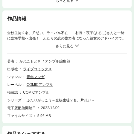
もっと見る
作品情報
全校生徒２名、片想い。ライバル不在！ 村長・夜子(よるこ)さんと一緒
に臨海学校へ出発！ ふたりの恋の協力者になった彼女のアドバイスで、
まくらちゃんとムーちゃんが急接近……！？ゆるふわほっこり、ふたりぼ
っちラブコメ第16話！
著者
かねこもとき
アンブル編集部
出版社
ライブコミックス
ジャンル
青年マンガ
レーベル
COMICアンブル
掲載誌
COMICアンブル
シリーズ
ふたりがっこう～全校生徒２名、片想い～
電子版配信開始日
2022/12/09
ファイルサイズ
5.96 MB
作品をシェアする