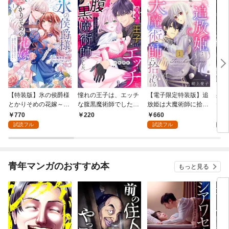
【特装版】氷の侯爵様
憧れの王子は、エッチ
【電子限定特装版】追
身代
とかりそめの花嫁～愛
な腹黒魔術師でした～
放姫は大魔術師に拾わ
ヤン
のない王命婚なのに、
閨指導係なのに、彼の
れる（１）【描き下ろ
ら逃
770
660
2
220
なぜか溺愛されてます
ミダラな魔法にかない
し漫画付き】
試読フル
試読フル
試
～（１）
ません！～(1)
青年マンガのおすすめ本
もっと見る