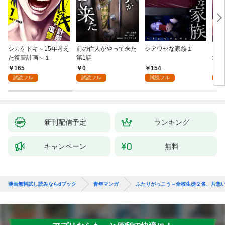
シカケドキ～15年考え
前の住人がやって来た
シアワセな家族１
16
た復讐計画～１
第1話
地獄
165
0
154
1
試読フル
試読フル
試読フル
試
新刊配信予定
ランキング
キャンペーン
無料
漫画無料試し読みならdブック
青年マンガ
ふたりがっこう～全校生徒２名、片想