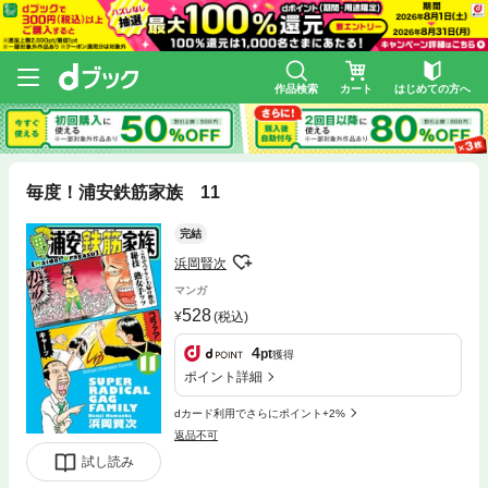
作品検索
カート
はじめての方へ
毎度！浦安鉄筋家族 11
完結
浜岡賢次
マンガ
528
(税込)
4
pt
獲得
ポイント詳細
dカード利用でさらにポイント+2%
返品不可
試し読み