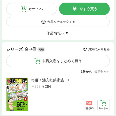
カートへ
今すぐ買う
作品をチェックする
作品情報へ
全24冊
シリーズ
お気に入り登録
完結
未購入巻をまとめて買う
1巻から
|
最新刊から
毎度！浦安鉄筋家族 1
528
264
1冊無料
カートへ