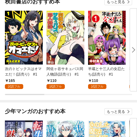
秋田書店のおすすめ本
もっと見る
次のトピックスはオマ
阿佐ヶ谷サキュバス同
半蔵と十三人の女忍た
弱虫
エだ！(話売り) #1
人物語(話売り) #1
ち(話売り) #1
IKE
165
110
110
6
試読フル
試読フル
試読フル
試
少年マンガのおすすめ本
もっと見る