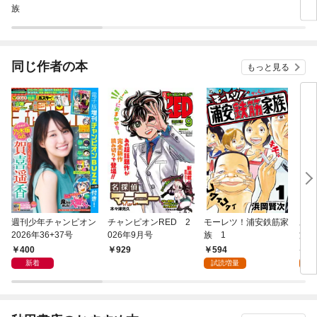
族
同じ作者の本
もっと見る
週刊少年チャンピオン
チャンピオンRED 2
モーレツ！浦安鉄筋家
あっ
2026年36+37号
026年9月号
族 1
族 
400
594
5
929
新着
試読増量
試