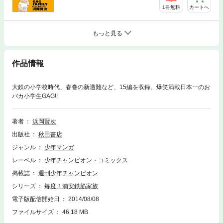
1冊無料
カートへ
もっと見る
作品情報
大鉄の小学校時代、春巻の新遭難など、15編を収録。爆笑満載日本一のお
バカ小学生GAG!!
著者
浜岡賢次
出版社
秋田書店
ジャンル
少年マンガ
レーベル
少年チャンピオン・コミックス
掲載誌
週刊少年チャンピオン
シリーズ
毎度！浦安鉄筋家族
電子版配信開始日
2014/08/08
ファイルサイズ
46.18 MB