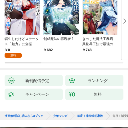
転生したけどステータ
創成魔法の再現者 1
きのした魔法工務店
王位
ス「魅力」に全振
異世界工法で最強の家
兆候
り！？(1)
づくりを（コミック）
入れ
0
0
682
748
１
る。
無料
新刊配信予定
ランキング
キャンペーン
無料
漫画無料試し読みならdブック
少年マンガ
毎度！浦安鉄筋家族
毎度！浦安