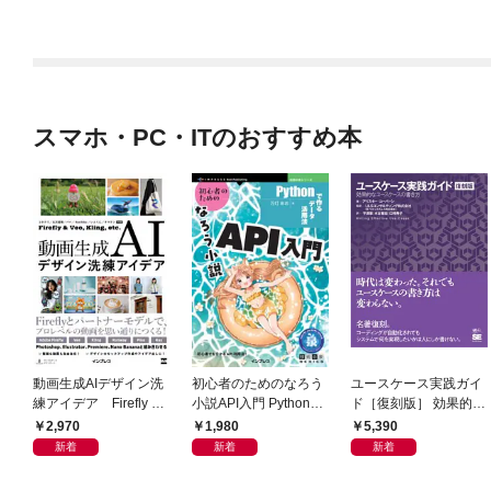
スマホ・PC・ITのおすすめ本
動画生成AIデザイン洗
初心者のためのなろう
ユースケース実践ガイ
練アイデア Firefly &
小説API入門 Pythonで
ド［復刻版］ 効果的な
Veo， Kling， etc.
作るデータ活用法
ユースケースの書き方
2,970
1,980
5,390
新着
新着
新着