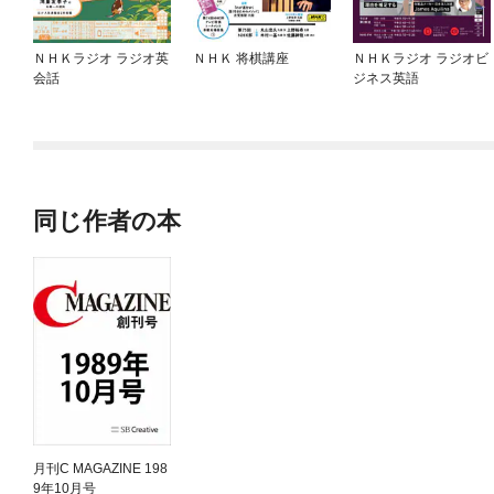
ＮＨＫラジオ ラジオ英
ＮＨＫ 将棋講座
ＮＨＫラジオ ラジオビ
会話
ジネス英語
同じ作者の本
月刊C MAGAZINE 198
9年10月号