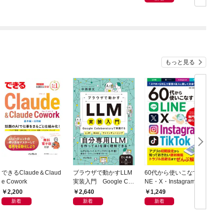
もっと見る
できるClaude＆Claud
ブラウザで動かすLLM
60代から使いこなすLI
e Cowork
実装入門 Google Col
NE・X・Instagram・T
h
aboratoryで実践するL
ikTok
2,200
2,640
1,249
LM・RAG・ファイン
新着
新着
新着
チューニング