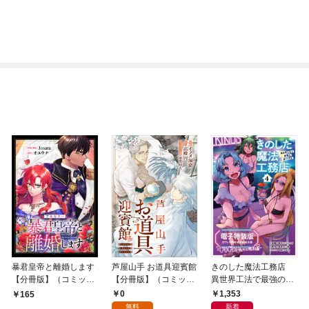
暴君皇帝と離婚します
芦屋山手 お道具迎賓館
きのした魔法工務店
【分冊版】（コミッ
【分冊版】（コミッ
異世界工法で最強の家
ク） １話【フルカラ
ク） １話
づくりを（コミック）
0
1,353
165
ー】
４【電子特装版】ガ
無料
新着