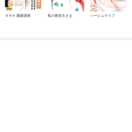
ＮＨＫ 囲碁講座
私の救世主さま
ハーレムライフ