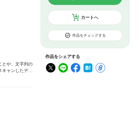
カートへ
作品をチェックする
作品をシェアする
ことや、文字列の
スキャンしたデー
ります。発行年度に
cr.jp/で公開
06年4月号ま
6年半の歴史がい
、プレゼント企画