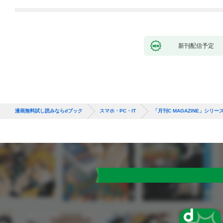
新刊配信予定
漫画無料試し読みならdブック
スマホ・PC・IT
「月刊C MAGAZINE」シリー