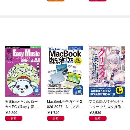
ウレア領地域共創報告
書～ドキドキ！夜の工
務店編～
実践Easy Music ロー
MacBook完全ガイド 2
プロ絵師の技を完全マ
カルPCで動かす音楽
026-2027 Neo／Air
スター クリスタ操作術
生成AI完全ガイド
／Pro対応
決定版 改訂2版 CLIP S
2,200
1,740
2,530
TUDIO PAINT PRO/E
新着
新着
新着
X/iPad対応