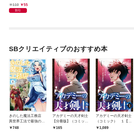
110
55
割引
SBクリエイティブのおすすめ本
きのした魔法工務店
アカデミーの天才剣士
アカデミーの天才剣士
異世界工法で最強の家
【分冊版】（コミッ
（コミック） １【フ
づくりを（コミック）
ク） １話【フルカラ
ルカラー】
748
165
1,089
１
ー】