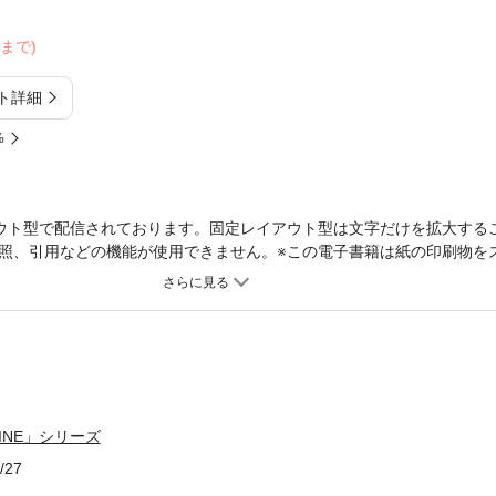
20まで)
ト詳細
%
ウト型で配信されております。固定レイアウト型は文字だけを拡大する
照、引用などの機能が使用できません。※この電子書籍は紙の印刷物を
AZINE COMPLETE for DVD」(2006年発売)を元に制作されてお
ズレ、黄ばみなどがあります。必ず立ち読みファイルか、http://www.sb
だいてからご購入ください。創刊号の1989年10月号から最終号となる20
ログラミング技術情報誌『月刊C MAGAZINE』が電子書籍で復刻！ 1
】Cプログラム設計技法※復刻版のため誌面に掲載されている各種情報
また、付録は含まれておりません。
ZINE」シリーズ
/27