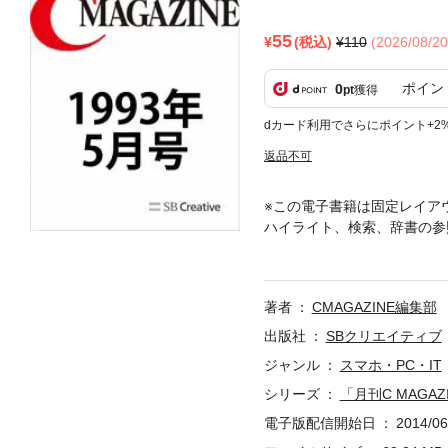
55
(税込)
110
(2026/08/
ポイン
0
pt
獲得
dカード利用でさらにポイント+2
返品不可
※この電子書籍は固定レイア
ハイライト、検索、辞書の参
タを格納した「まるまるC MAG
よっては汚れ、カスレ、カスミ、
中のサンプルPDFをご覧いた
著者
CMAGAZINE編集部
で、全199号が発行されたプ
まよみががえります。【特集
出版社
SBクリエイティブ
などは出版当時のものです。
ジャンル
スマホ・PC・IT
シリーズ
「月刊C MAGA
電子版配信開始日
2014/06