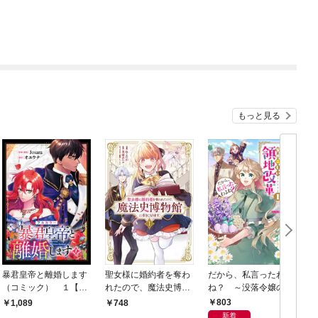
もっと見る
暴君皇帝と離婚します
聖女様に婚約者を奪わ
だから、私言ったわよ
（コミック） １【フ
れたので、魔法史博物
ね？ ～没落令嬢の案
ルカラー】
館に引きこもります。
外楽しい領地改革～
803
1,089
748
（コミック） １
（コミック） １
新着