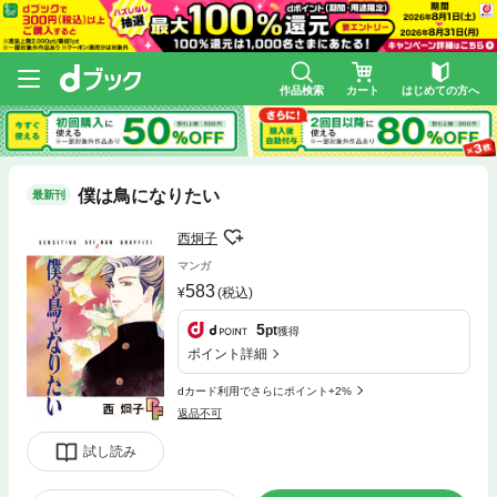
作品検索
カート
はじめての方へ
僕は鳥になりたい
最新刊
西炯子
マンガ
583
(税込)
5
pt
獲得
ポイント詳細
dカード利用でさらにポイント+2%
返品不可
試し読み