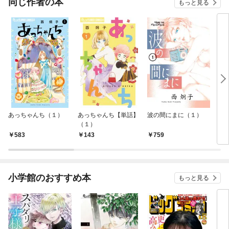
同じ作者の本
もっと見る
あっちゃんち（１）
あっちゃんち【単話】
波の間にまに（１）
（泣
（１）
（１
583
143
759
5
小学館のおすすめ本
もっと見る