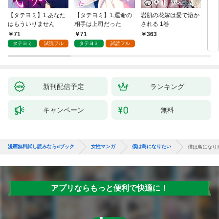
【タテヨミ】1.あなた
【タテヨミ】1.運命の
岩肌の花嫁は愛で溶か
愛し
はもういりません
相手は上司だった
される 1巻
い 
71
71
1
363
タテヨミ
試読フル
タテヨミ
試読フル
試
新刊配信予定
ランキング
キャンペーン
無料
漫画無料試し読みならdブック
女性マンガ
僕は鳥になりたい
僕は鳥になり
アプリならもっと便利で快適に！