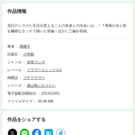
作品情報
克巳のシラけた生活を変える二人の友達との出会いは…！？青春の光と影
を繊細なタッチで描いた長編！ほかに三編を収録。
著者
西炯子
出版社
小学館
ジャンル
女性マンガ
レーベル
フラワーコミックスα
掲載誌
プチフラワー
シリーズ
僕は鳥になりたい
電子版配信開始日
2014/12/01
ファイルサイズ
36.48 MB
作品をシェアする