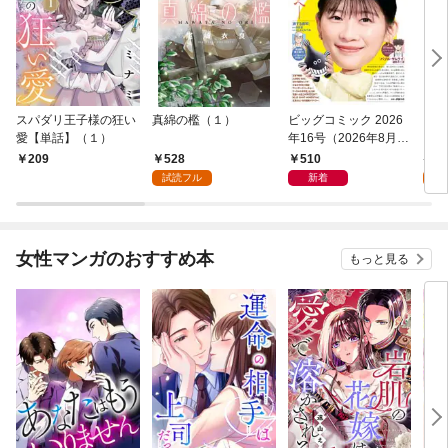
スパダリ王子様の狂い
真綿の檻（１）
ビッグコミック 2026
こん
愛【単話】（１）
年16号（2026年8月7
（１
日発売）
528
510
5
209
試読フル
新着
試
女性マンガのおすすめ本
もっと見る