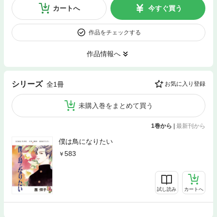
カートへ
今すぐ買う
作品をチェックする
作品情報へ
シリーズ
全1冊
お気に入り登録
未購入巻をまとめて買う
1巻から
|
最新刊から
僕は鳥になりたい
583
試し読み
カートへ