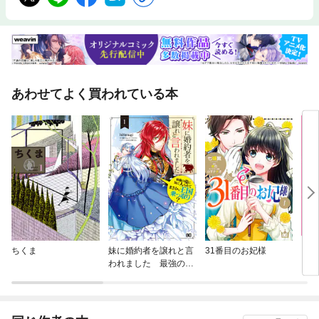
あわせてよく買われている本
ちくま
妹に婚約者を譲れと言
31番目のお妃様
リブラ
われました 最強の竜
に気に入られてまさか
の王国乗っ取り？