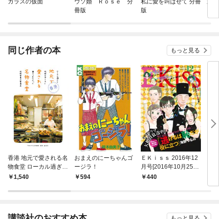
ガラスの仮面
ウソ婚 Ｒｏｓｅ 分
私に愛を叫ばせて 分冊
新・
冊版
版
ます
同じ作者の本
もっと見る
香港 地元で愛される名
おまえのにーちゃんゴ
ＥＫｉｓｓ 2016年12
ビバ
物食堂 ローカル過ぎて
ージラ！
月号[2016年10月25日
（１
地球の歩き方に載せら
発売]
1,540
594
440
5
れなかった地域密着の
繁盛店
講談社のおすすめ本
もっと見る