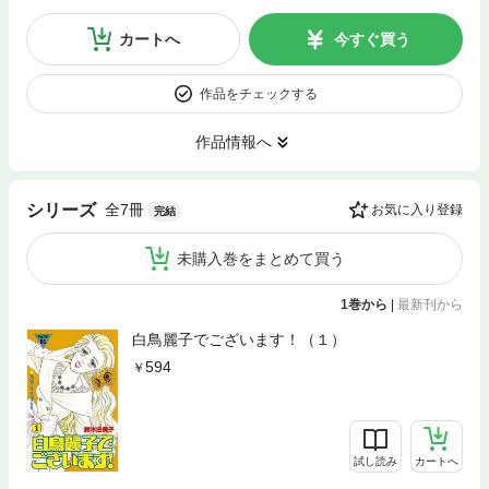
カートへ
今すぐ買う
作品をチェックする
作品情報へ
全7冊
シリーズ
お気に入り登録
完結
未購入巻をまとめて買う
1巻から
|
最新刊から
白鳥麗子でございます！（１）
594
試し読み
カートへ