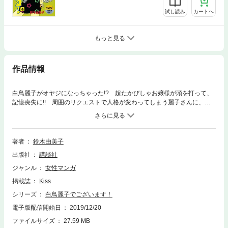
試し読み
カートへ
もっと見る
作品情報
白鳥麗子がオヤジになっちゃった!? 超たかびしゃお嬢様が頭を打って、
記憶喪失に!! 周囲のリクエストで人格が変わってしまう麗子さんに、面
白がる仲間たち。でも、結局はオヤジキャラに落ち着いて、大騒動に発展
してしまい……。薔薇を背負って、仁王立ちの麗子さんは、果たして戻っ
てくるのか!? 白鳥麗子は永遠に不滅です!! オヤジになっても勘違いパワ
ー炸裂の第６巻!!
著者
鈴木由美子
出版社
講談社
ジャンル
女性マンガ
掲載誌
Kiss
シリーズ
白鳥麗子でございます！
電子版配信開始日
2019/12/20
ファイルサイズ
27.59 MB