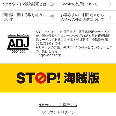
dアカウント2段階認証とは
Cookieの利用について
海賊版に関する取り組みに
お客さまのご利用端末から
ついて
の情報の外部送信について
ABJマークは、この電子書店・電子書籍配信サービス
が、著作権者からコンテンツ使用許諾を得た正規版配
信サービスであることを示す登録商標（登録番号 第
6091713号）です。
ABJマークの詳細、ABJマークを掲示しているサービス
の一覧はこちら
→
https://aebs.or.jp/
dアカウントを発行する
dアカウントログイン