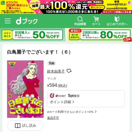
作品検索
カート
はじめての方へ
白鳥麗子でございます！（６）
完結
鈴木由美子
マンガ
594
(税込)
5
pt
獲得
ポイント詳細
dカード利用でさらにポイント+2%
返品不可
試し読み