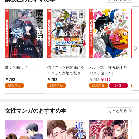
魔女と傭兵（１）
信じていた仲間達にダ
ハナバス 苔石花江の
追放
ンジョン奥地で殺され
バスケ論（１）
『自
かけたがギフト『無限
領地
792
792
792
110
7
ガチャ』でレベル９９
強の
試読フル
試読フル
試読フル
割引
試
９９の仲間達を手に入
～最
れて元パーティーメン
で始
バーと世界に復讐＆
拓ス
『ざまぁ！』します！
（１
女性マンガのおすすめ本
もっと見る
（１）