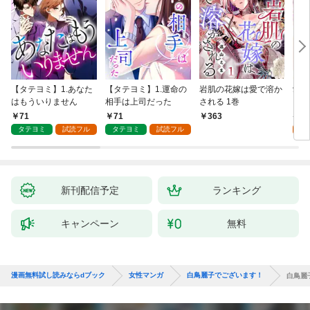
【タテヨミ】1.あなた
【タテヨミ】1.運命の
岩肌の花嫁は愛で溶か
愛し
はもういりません
相手は上司だった
される 1巻
い 
71
71
1
363
タテヨミ
試読フル
タテヨミ
試読フル
試
新刊配信予定
ランキング
キャンペーン
無料
漫画無料試し読みならdブック
女性マンガ
白鳥麗子でございます！
白鳥麗