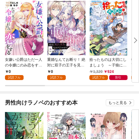
女嫌い公爵はただ一人
重婚なんてお断り！ 絶
拾ったものは大切にし
転生
の令嬢にのみ恋をする
対に双子の王子を見分
ましょう ～子狼に気
下に
（分冊版）第１話
けてみせます！（分冊
に入られた男の転移物
冒険
0
0
1,320
924
1,
版） 第１話
語～
試読フル
試読フル
試読フル
割引
試
男性向けラノベのおすすめ本
もっと見る