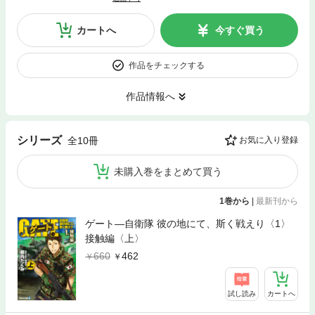
カートへ
今すぐ買う
作品をチェックする
作品情報へ
シリーズ
全10冊
お気に入り登録
未購入巻をまとめて買う
1巻から
|
最新刊から
ゲート―自衛隊 彼の地にて、斯く戦えり〈1〉
接触編〈上〉
660
462
試し読み
カートへ