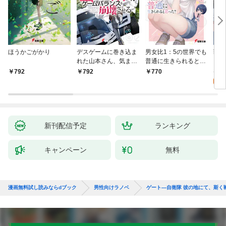
ほうかごがかり
デスゲームに巻き込ま
男女比1：5の世界でも
戦地
れた山本さん、気まま
普通に生きられると思
カシ
にゲームバランスを崩
った？ ～激重感情な
活を
8
792
792
770
壊させる【電子特別
彼女たちが無自覚男子
特典
試
版】
に翻弄されたら～
新刊配信予定
ランキング
キャンペーン
無料
漫画無料試し読みならdブック
男性向けラノベ
ゲート―自衛隊 彼の地にて、斯く