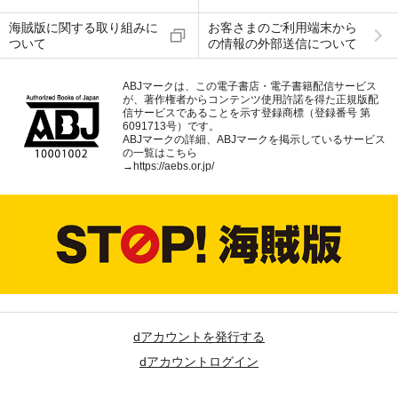
海賊版に関する取り組みに
お客さまのご利用端末から
ついて
の情報の外部送信について
ABJマークは、この電子書店・電子書籍配信サービス
が、著作権者からコンテンツ使用許諾を得た正規版配
信サービスであることを示す登録商標（登録番号 第
6091713号）です。
ABJマークの詳細、ABJマークを掲示しているサービス
の一覧はこちら
→
https://aebs.or.jp/
dアカウントを発行する
dアカウントログイン