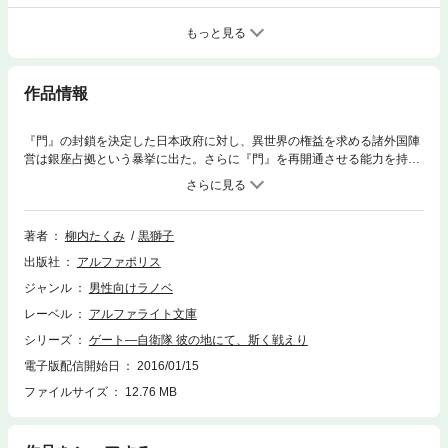
もっと見る
作品情報
『門』の封鎖を決定した日本政府に対し、異世界の権益を求める諸外国陣
営は銀座占拠という暴挙に出た。さらに『門』を再開通させる能力を持つ
魔法少女レレイが何者かに攫われ、日本は外交上窮地に追い込まれてい
く。その頃『特地』では、自衛隊の進撃の前に防戦一方だったはずのゾル
ザル軍主力が、ピニャ率いる正統政府軍の本拠地イタリカを急襲。巨大帝
国を二分する内乱は、ついに最終決戦の時を迎える――！
著者
柳内たくみ
黒獅子
出版社
アルファポリス
ジャンル
男性向けラノベ
レーベル
アルファライト文庫
シリーズ
ゲート―自衛隊 彼の地にて、斯く戦えり
電子版配信開始日
2016/01/15
ファイルサイズ
12.76 MB