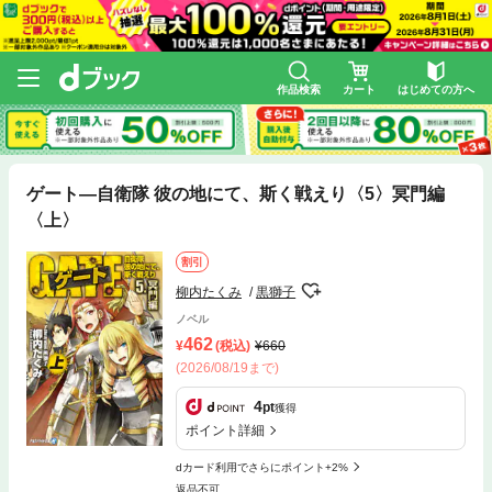
作品検索
カート
はじめての方へ
ゲート―自衛隊 彼の地にて、斯く戦えり〈5〉冥門編
〈上〉
割引
柳内たくみ
黒獅子
ノベル
462
(税込)
660
(2026/08/19まで)
4
pt
獲得
ポイント詳細
dカード利用でさらにポイント+2%
返品不可