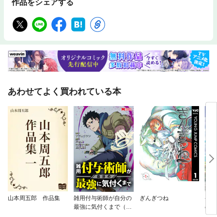
作品をシェアする
あわせてよく買われている本
山本周五郎 作品集
雑用付与術師が自分の
ぎんぎつね
ゲー
最強に気付くまで（コ
の地
ミック） 分冊版