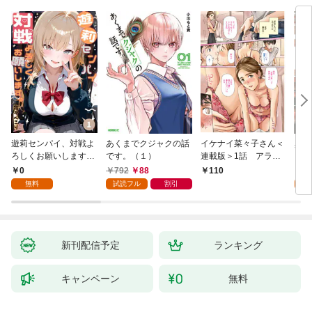
遊莉センパイ、対戦よ
あくまでクジャクの話
イケナイ菜々子さん＜
異世
ろしくお願いします。
です。（１）
連載版＞1話 アラフ
1
ォー女神と初体験
0
792
88
7
110
無料
試読フル
割引
試
新刊配信予定
ランキング
キャンペーン
無料