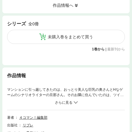
作品情報へ
シリーズ
全0冊
未購入巻をまとめて買う
1巻から
|
最新刊から
作品情報
マンションに引っ越してきたのは、おっとり美人な巨乳の奥さんとHなゲ
ームのシナリオライターの旦那さん。そのお隣に住んでいたのは、ツイン
テールの人気デリヘル嬢で!? ほか、エロオタク業界で働くみうらくんの
ヌイたりイレれたりな日常を痛快に描く『エロヲタ業界のみうらくん』な
ど、さくっと楽しいフルカラー４コマ!! 収録：『ねーちゃんはエロ漫画
家』尾野けぬじ/『坂江さん家のご近所づきあい』奏亜希子/『エロヲタ業
著者
４コマン！編集部
界のみうらくん〜初任給は7万円!?〜』みうらさぶろう/『真夜中のナイシ
出版社
リブレ
ョ話』涼規じゅん