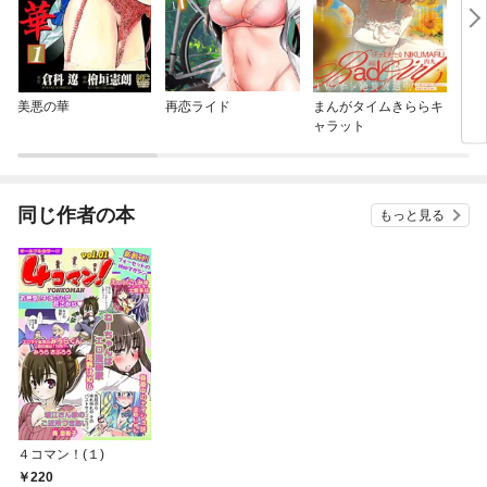
美悪の華
再恋ライド
まんがタイムきららキ
まん
ャラット
ＡＸ
同じ作者の本
もっと見る
４コマン！(１)
220