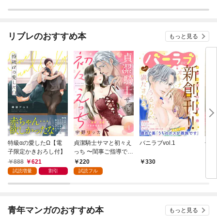
リブレのおすすめ本
もっと見る
特級αの愛したΩ【電
貞潔騎士サマと初々え
バニラブvol.1
偽者
子限定かきおろし付】
っち 〜閨事ご指導でき
どで
かねます！〜（1）
888
621
220
330
1
試読増量
割引
試読フル
青年マンガのおすすめ本
もっと見る