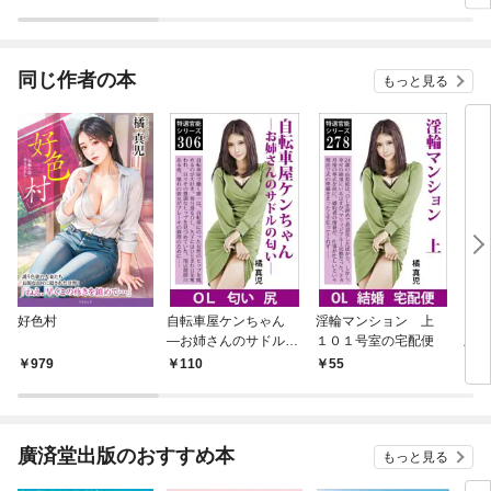
同じ作者の本
もっと見る
好色村
自転車屋ケンちゃん
淫輪マンション 上
ス
―お姉さんのサドルの
１０１号室の宅配便
上
匂い―
979
110
55
1
廣済堂出版のおすすめ本
もっと見る