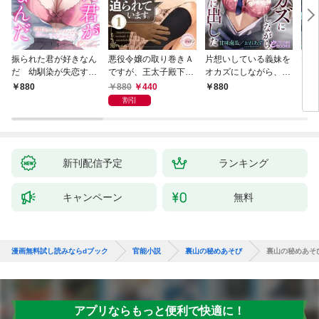
振られた君が好きなん
悪役令嬢の取り巻きＡ
片想いしている義妹を
ヤリ
だ 幼馴染が失恋する
ですが、王太子殿下に
オカズにしながら、幼
勇者
たびに慰めエッチを求
迫られています。①
馴染の中に出した
来や
880
440
880
880
8
めてくる
割引
新刊配信予定
ランキング
キャンペーン
無料
漫画無料試し読みならdブック
官能小説
裏山の秘めあそび
裏山の秘めあそ
アプリならもっと便利で快適に！