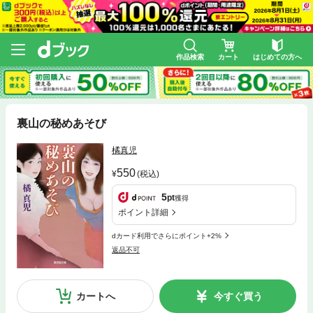
作品検索
カート
はじめての方へ
裏山の秘めあそび
橘真児
550
(税込)
5
pt
獲得
ポイント詳細
dカード利用でさらにポイント+2%
返品不可
カートへ
今すぐ買う