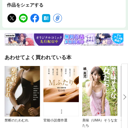
作品をシェアする
あわせてよく買われている本
禁断のたわむれ
官能小説傑作選
美味（UMA）そうな女
夢の
たち