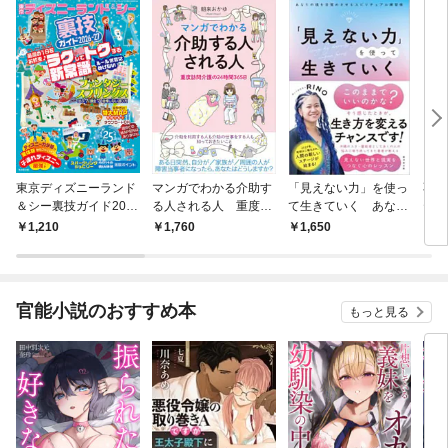
東京ディズニーランド
マンガでわかる介助す
「見えない力」を使っ
不安
＆シー裏技ガイド202
る人される人 重度訪
て生きていく あなた
テラ
6-27
問介護の24時間365日
の魂を目覚めさせるス
1,210
1,760
1,650
1,
ピリチュアル練習帳
官能小説のおすすめ本
もっと見る