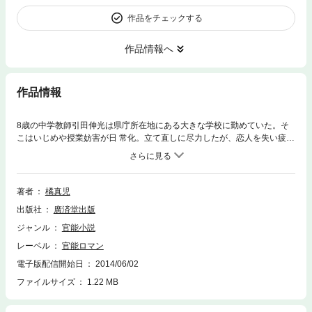
作品をチェックする
作品情報へ
作品情報
8歳の中学教師引田伸光は県庁所在地にある大きな学校に勤めていた。そ
こはいじめや授業妨害が日 常化。立て直しに尽力したが、恋人を失い疲弊
して山間僻地の学校に赴任する。自然に囲まれた学校 で彼が出会ったの
は、単身赴任中の人妻音楽教師や、バツイチで子持ちの給食調理員、独身
で気の強 い三十代の学園長など…。伸光と美女たちの大胆なエロスの宴を
まったりと描く、癒し系官能作!!
著者
橘真児
出版社
廣済堂出版
ジャンル
官能小説
レーベル
官能ロマン
電子版配信開始日
2014/06/02
ファイルサイズ
1.22 MB