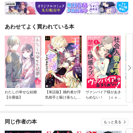
あわせてよく買われている本
わたしの幸せな結婚
【単話版】婚約者が浮
ヴァンパイア様があき
亡国
【分冊版】
気相手と駆け落ちしま
らめない！ ［ｃｏｍ
した。王子殿下に溺愛
ｉｃ ｔｉｎｔ］分冊
されて幸せなので、今
版
さら戻りたいと言われ
ても困ります。
同じ作者の本
もっと見る