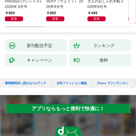
Precious (プレシャス)
VERY（ヴェリィ） 20
大人のおしゃれ手帖 2
婦人
2026年 9月号
26年9月号
026年9月号
860
860
489
1,
新着
新着
新着
新刊配信予定
ランキング
キャンペーン
無料
漫画無料試し読みならdブック
女性ファッション雑誌
25ans ヴァンサンカン
アプリならもっと便利で快適に！