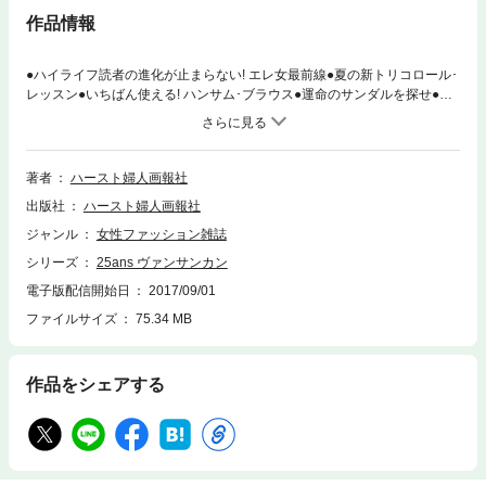
作品情報
●ハイライフ読者の進化が止まらない! エレ女最前線●夏の新トリコロール･
レッスン●いちばん使える! ハンサム･ブラウス●運命のサンダルを探せ●最
新オーガニック情報 エレガニックで行こう!●ワンランク上の｢母の日ギフ
ト｣※電子版にはビーチサンダルの付録はつきません※電子版では、紙の雑
誌と内容が一部異なる場合や、掲載されないページがある場合がありま
す。
著者
ハースト婦人画報社
出版社
ハースト婦人画報社
ジャンル
女性ファッション雑誌
シリーズ
25ans ヴァンサンカン
電子版配信開始日
2017/09/01
ファイルサイズ
75.34 MB
作品をシェアする