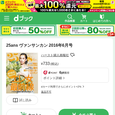
作品検索
カート
はじめての方へ
25ans ヴァンサンカン 2016年6月号
ハースト婦人画報社
733
(税込)
6
pt
獲得
ポイント詳細
dカード利用でさらにポイント+2%
返品不可
試し読み