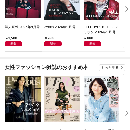
婦人画報 2026年9月号
25ans 2026年9月号
ELLE JAPON エル･ジ
Har
ャポン 2026年9月号
ーパ
年9
1,500
980
880
7
新着
新着
新着
女性ファッション雑誌のおすすめ本
もっと見る