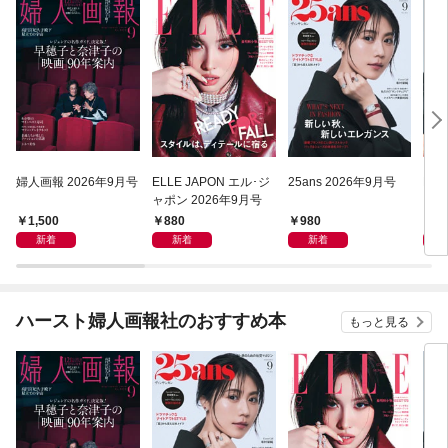
婦人画報 2026年9月号
ELLE JAPON エル･ジ
25ans 2026年9月号
Har
ャポン 2026年9月号
ーパ
年9
1,500
880
980
7
新着
新着
新着
ハースト婦人画報社のおすすめ本
もっと見る