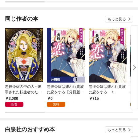
冊版
OMIC
りが
てく
OMI
同じ作者の本
もっと見る
悪役令嬢の中の人～断
悪役令嬢は嫌われ貴族
悪役令嬢は嫌われ貴族
無自
罪された転生者のため
に恋をする【分冊版】
に恋をする １
付か
嘘つきヒロインに復讐
1
3,080
0
7
715
いたします～ 白梅ナズ
新着
無料
試
ナイラストワークス
白泉社のおすすめ本
もっと見る