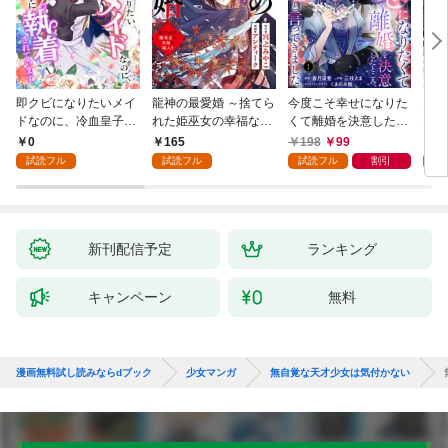
即クビになりたいメイ
龍神の最愛婚 ～捨てら
今度こそ幸せになりた
鬼条
ドなのに、冷血皇子に
れた姫巫女の幸福な嫁
くて離婚を決意したと
見初
執着されています第1
入り～: 1
ころ、無表情な旦那様
～１
0
165
198
99
1
話
が「愛してる」と言っ
試読フル
試読フル
試読フル
割引
試
てきました。1
新刊配信予定
ランキング
キャンペーン
無料
漫画無料試し読みならdブック
少女マンガ
無自覚な天才少女は気付かない