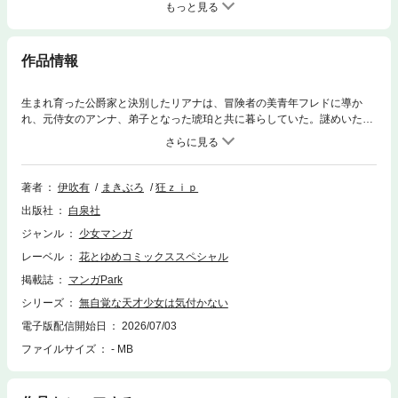
もっと見る
作品情報
生まれ育った公爵家と決別したリアナは、冒険者の美青年フレドに導か
れ、元侍女のアンナ、弟子となった琥珀と共に暮らしていた。謎めいたフ
レドの正体はミドガラント帝国の元皇子だった。フレドを溺愛する弟のク
ロヴィスに認められたリアナたちは帝国に招かれるが、一方で、故郷に戻
ることになったフレドはひとり決意を固めていて――!?天才少女と元皇子
が苦難の中で互いに想い合う、異世界冒険ファンタジー！（このコミック
著者
伊吹有
まきぶろ
狂ｚｉｐ
スには「無自覚な天才少女は気付かない［ばら売り］ 第29～33話」を収
出版社
白泉社
録しております。)
ジャンル
少女マンガ
レーベル
花とゆめコミックススペシャル
掲載誌
マンガPark
シリーズ
無自覚な天才少女は気付かない
電子版配信開始日
2026/07/03
ファイルサイズ
- MB