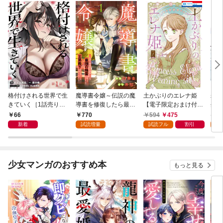
格付けされる世界で生
魔導書令嬢～伝説の魔
土かぶりのエレナ姫
寿々
きていく［1話売り］
導書を修復したら最強
【電子限定おまけ付
生活
第1話
の精霊が味方になりま
き】 1巻
66
770
594
475
7
した（クールな王弟殿
新着
試読増量
試読フル
割引
試
下がなぜかいつもそば
にいます）～【おまけ
描き下ろし付き】 1
巻
少女マンガのおすすめ本
もっと見る