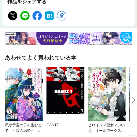
作品をシェアする
あわせてよく買われている本
私が予言の子を生むま
GANTZ
ヒロイン？聖女？いい
バッ
で ～澪の結婚～ 傷
え、オールワークスメ
ロイ
モノの花嫁 外伝 分
イドです（誇）！@C
今世