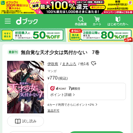
作品検索
カート
はじめての方へ
無自覚な天才少女は気付かない 7巻
最新刊
伊吹有
まきぶろ
他1名
マンガ
770
(税込)
7
pt
獲得
ポイント詳細
dカード利用でさらにポイント+2%
返品不可
試し読み