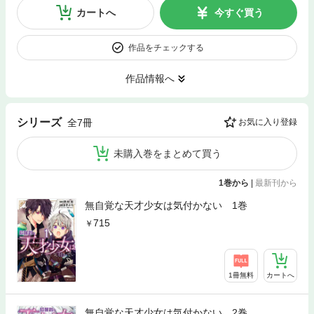
カートへ
今すぐ買う
作品をチェックする
作品情報へ
シリーズ
全7冊
お気に入り登録
未購入巻をまとめて買う
1巻から
|
最新刊から
無自覚な天才少女は気付かない 1巻
715
1冊無料
カートへ
無自覚な天才少女は気付かない 2巻