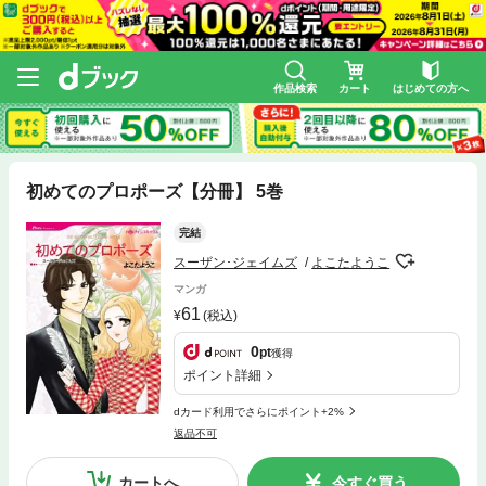
作品検索
カート
はじめての方へ
初めてのプロポーズ【分冊】 5巻
完結
スーザン･ジェイムズ
よこたようこ
マンガ
61
(税込)
0
pt
獲得
ポイント詳細
dカード利用でさらにポイント+2%
返品不可
カートへ
今すぐ買う