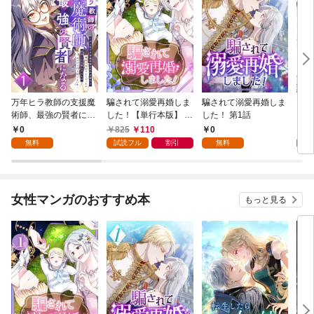
万年ヒラ教師の支援魔
騙されて溺愛再婚しま
騙されて溺愛再婚しま
ヒト
術師、最強の賢者にな
した！【単行本版】 1
した！ 第1話
る～不人気の支援魔術
巻
0
825
110
0
0
師は給料泥棒だと魔術
無料
試読フル
割引
無料
大学をクビになった
が、出世した元教え子
たちのおかげで何も困
らない件～ 第1話
女性マンガのおすすめ本
もっと見る