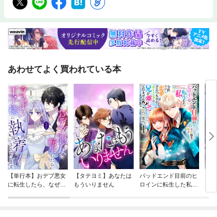
あわせてよく買われている本
【単行本】おデブ悪女
【タテヨミ】あなたは
バッドエンド目前のヒ
【タ
に転生したら、なぜか
もういりません
ロインに転生した私、
リ〜
ラスボス王子様に執着
今世では恋愛するつも
されています
りがチートな兄が離し
てくれません！？@C