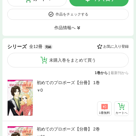
作品をチェックする
作品情報へ
全12冊
シリーズ
お気に入り登録
完結
未購入巻をまとめて買う
1巻から
|
最新刊から
初めてのプロポーズ【分冊】 1巻
0
1冊無料
カートへ
初めてのプロポーズ【分冊】 2巻