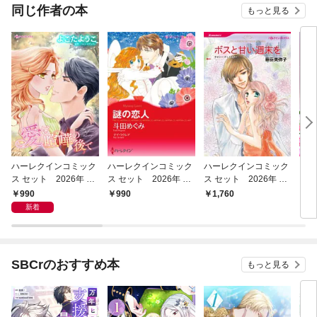
OMIC
同じ作者の本
もっと見る
ハーレクインコミック
ハーレクインコミック
ハーレクインコミック
いば
ス セット 2026年 vo
ス セット 2026年 vo
ス セット 2026年 vo
l.941
l.805
l.925
990
990
1,760
6
新着
SBCrのおすすめ本
もっと見る