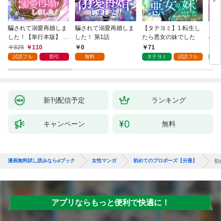
騙されて溺愛再婚しま
騙されて溺愛再婚しま
【タテヨミ】1.転生し
【タ
した！【単行本版】 1
した！ 第1話
たら悪女の妹でした
の私
巻
825
110
0
71
7
試読フル
割引
無料
タテヨミ
試読フル
タ
新刊配信予定
ランキング
キャンペーン
無料
漫画無料試し読みならdブック
女性マンガ
初めてのプロポーズ【分冊】
初
アプリならもっと便利で快適に！