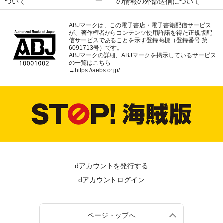
ついて
の情報の外部送信について
ABJマークは、この電子書店・電子書籍配信サービス
が、著作権者からコンテンツ使用許諾を得た正規版配
信サービスであることを示す登録商標（登録番号 第
6091713号）です。
ABJマークの詳細、ABJマークを掲示しているサービス
の一覧はこちら
→
https://aebs.or.jp/
dアカウントを発行する
dアカウントログイン
ページトップへ