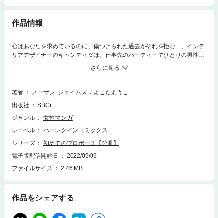
作品情報
心はあなたを求めているのに、傷つけられた過去がそれを拒む…。インテ
リアデザイナーのキャンディダは、仕事先のパーティーでひとりの男性に
出会った。盛装した人々のなかひと際目立つ長身の男――彼が目をひくの
はこの場に不似合いなカジュアルな格好のせいでも、不遜な態度のせいで
もない。彼の醸し出す圧倒的な男性的魅力に思わず息をのんだキャンディ
ダだが、その名を聞いて凍りついた。彼があの億万長者で冷酷な作家、マ
著者
スーザン･ジェイムズ
よこたようこ
クシマス・シーモアだなんて…！
出版社
SBCr
ジャンル
女性マンガ
レーベル
ハーレクインコミックス
シリーズ
初めてのプロポーズ【分冊】
電子版配信開始日
2022/09/09
ファイルサイズ
2.46 MB
作品をシェアする