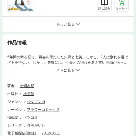
試し読み
カートへ
もっと見る
作品情報
5年間の時を経て、再会を果たした矢野と七美。しかし、2人は別れを選ば
ざるを得ない。しかし、矢野には、七美との別れを選ぶ重い理由があっ
た。心の奥で、ずっと矢野を求め続けている七美は、今の矢野をもっと知
りたいと願う。七美と別れた竹内も、矢野と接するうちに、七美を応援す
る気持ちになっていく。まっすぐに矢野にぶつかっていく、高校時代の仲
間と接するうちに、矢野にも変化が。ある日、七美の部屋を矢野が訪れ
著者
小畑友紀
て…！？
出版社
小学館
ジャンル
少女マンガ
レーベル
フラワーコミックス
掲載誌
ベツコミ
シリーズ
僕等がいた
電子版配信開始日
2012/10/11