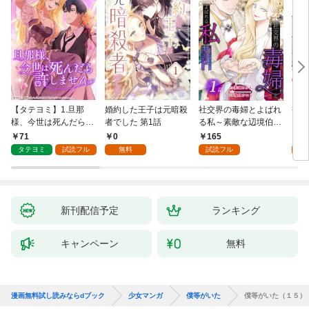
【タテヨミ】1.旦那
婚約した王子は元暗殺
社交界の毒婦とよばれ
視線
様、今世は死んだら許
者でした 第1話
る私～素敵な辺境伯令
る 1
しません
息に腕を折られたの
71
0
165
1
で、責任とってもらい
タテヨミ
試読フル
無料
試読フル
試
ます～［ばら売り］
第1話
新刊配信予定
ランキング
キャンペーン
無料
漫画無料試し読みならdブック
少女マンガ
僕等がいた
僕等がいた（１５）