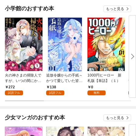
小学館のおすすめ本
もっと見る
火の神さまの掃除人で
追放令嬢からの手紙～
1000円ヒーロー 新
DIM
すが、いつの間にか花
かつて愛していた皆さ
札版【単話】（１）
9.
嫁として溺愛されてい
まへ 私のことなどお忘
272
138
0
8
ます【単話】（１）
れですか？～【単話】
試読フル
試読フル
無料
（１）
少女マンガのおすすめ本
もっと見る