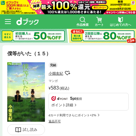
作品検索
カート
はじめての方へ
僕等がいた（１５）
完結
小畑友紀
マンガ
583
(税込)
5
pt
獲得
ポイント詳細
dカード利用でさらにポイント+2%
返品不可
試し読み