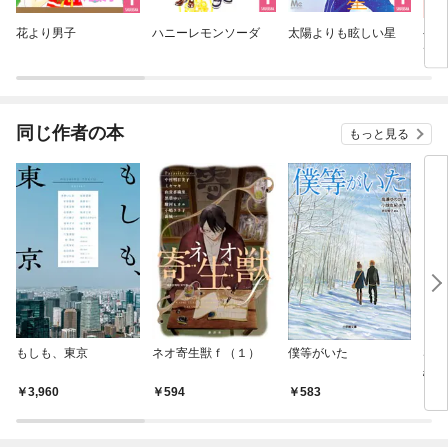
花より男子
ハニーレモンソーダ
太陽よりも眩しい星
やさ
て
同じ作者の本
もっと見る
もしも、東京
ネオ寄生獣ｆ（１）
僕等がいた
SW
恋物
3,960
594
583
5