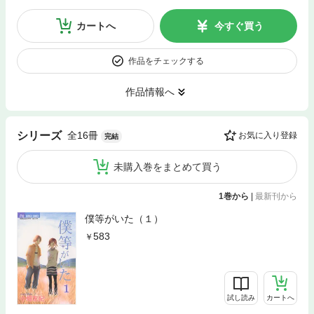
カートへ
今すぐ買う
作品をチェックする
作品情報へ
全16冊
シリーズ
お気に入り登録
完結
未購入巻をまとめて買う
1巻から
|
最新刊から
僕等がいた（１）
583
試し読み
カートへ