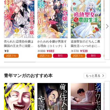
売られた辺境伯令嬢は
かたわれ令嬢が男装す
追放聖女のどろんこ農
ミイ
隣国の王太子に溺愛さ
る理由（コミック） 1
園生活～いつのまにか
れる 1
隣国を救ってしまいま
0
990
693
770
539
7
した～（コミック） 1
試読フル
試読フル
割引
試読フル
割引
試
青年マンガのおすすめ本
もっと見る