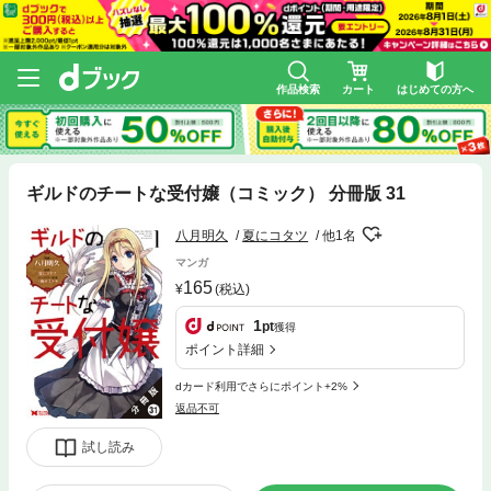
作品検索
カート
はじめての方へ
ギルドのチートな受付嬢（コミック） 分冊版 31
八月明久
夏にコタツ
他1名
マンガ
165
(税込)
1
pt
獲得
ポイント詳細
dカード利用でさらにポイント+2%
返品不可
試し読み