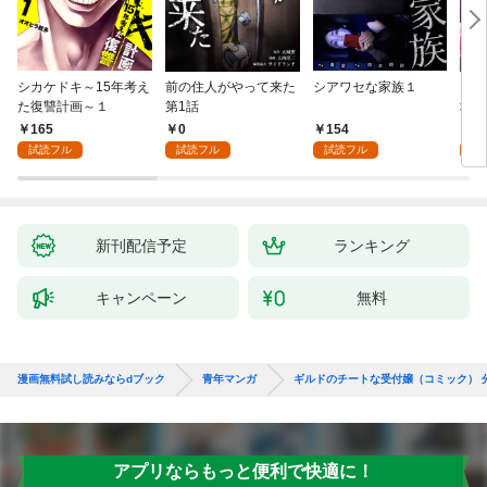
シカケドキ～15年考え
前の住人がやって来た
シアワセな家族１
16
た復讐計画～１
第1話
地獄
165
0
154
1
試読フル
試読フル
試読フル
試
新刊配信予定
ランキング
キャンペーン
無料
漫画無料試し読みならdブック
青年マンガ
ギルドのチートな受付嬢（コミック） 
アプリならもっと便利で快適に！