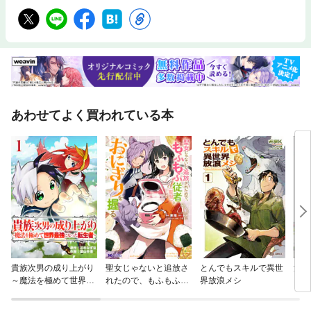
あわせてよく買われている本
貴族次男の成り上がり
聖女じゃないと追放さ
とんでもスキルで異世
没落
～魔法を極めて世界最
れたので、もふもふ従
界放浪メシ
メイ
強になった転生者～
者(聖獣)とおにぎりを
ック
握る（コミック） 分冊