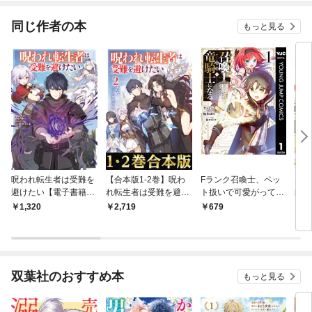
版
同じ作者の本
もっと見る
呪われ転生者は受難を
【合本版1-2巻】呪わ
Fランク召喚士、ペッ
底辺
避けたい【電子書籍限
れ転生者は受難を避け
ト扱いで可愛がってい
師に
定書き下ろしSS付
たい
た召喚獣がバハムート
1,320
2,719
679
6
き】
に成長したので冒険を
辞めて最強の竜騎士に
なる 1
双葉社のおすすめ本
もっと見る