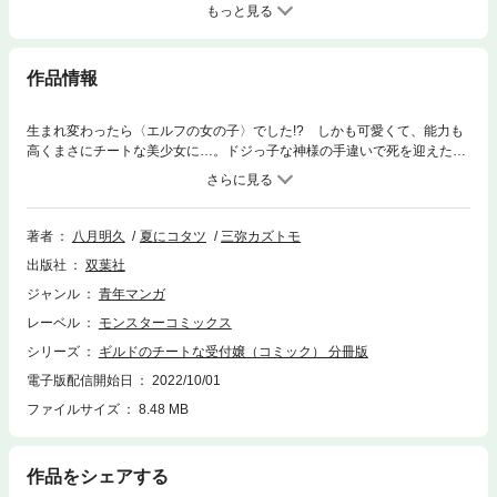
もっと見る
作品情報
生まれ変わったら〈エルフの女の子〉でした!? しかも可愛くて、能力も
高くまさにチートな美少女に…。ドジっ子な神様の手違いで死を迎えた秋
野友昭。異世界のギルドで名を馳せる美しい受付嬢・イリアとして転生人
生を歩みます。神様がお詫びにくれたとても高い能力をその身に秘めて。
剣と魔法の世界でイリアの仕事が今日も始まる。「小説家になろう」で大
人気の異世界受付嬢ファンタジー、コミカライズ!!!
著者
八月明久
夏にコタツ
三弥カズトモ
出版社
双葉社
ジャンル
青年マンガ
レーベル
モンスターコミックス
シリーズ
ギルドのチートな受付嬢（コミック） 分冊版
電子版配信開始日
2022/10/01
ファイルサイズ
8.48 MB
作品をシェアする