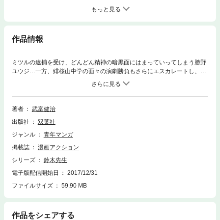
もっと見る
作品情報
ミツルの逮捕を受け、どんどん精神の暗黒面にはまっていってしまう勝野
ユウジ…一方、緋桜山中学の面々の演劇勝負もさらにエスカレートし、文
化祭での披露に向けての猛練習が続いていた。そしてついに、文化祭を目
前に控え、ユウジが行動を開始する。緋桜山中学へ武装して侵入し、小川
蘇美を人質にとるユウジ。彼の凶行を止めることはできるのか…感動と興
奮のエンディングが待つ、「鈴木先生」最終巻！！
著者
武富健治
出版社
双葉社
ジャンル
青年マンガ
掲載誌
漫画アクション
シリーズ
鈴木先生
電子版配信開始日
2017/12/31
ファイルサイズ
59.90 MB
作品をシェアする