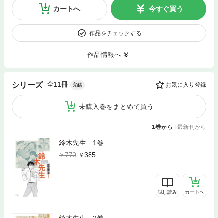
カートへ
今すぐ買う
作品をチェックする
作品情報へ
全11冊
シリーズ
お気に入り登録
完結
未購入巻をまとめて買う
1巻から
|
最新刊から
鈴木先生 1巻
770
385
試し読み
カートへ