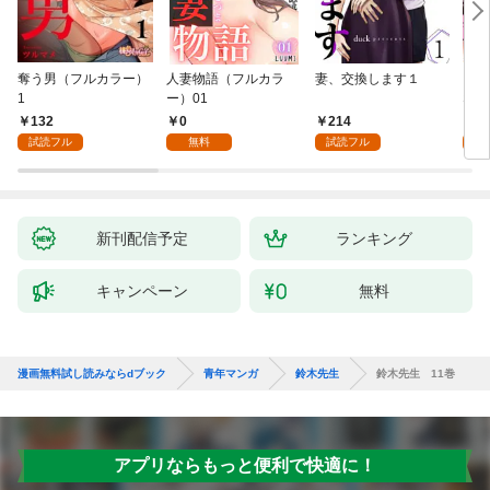
奪う男（フルカラー）
人妻物語（フルカラ
妻、交換します１
ごめ
1
ー）01
ない
132
0
214
1
試読フル
無料
試読フル
試
新刊配信予定
ランキング
キャンペーン
無料
漫画無料試し読みならdブック
青年マンガ
鈴木先生
鈴木先生 11巻
アプリならもっと便利で快適に！