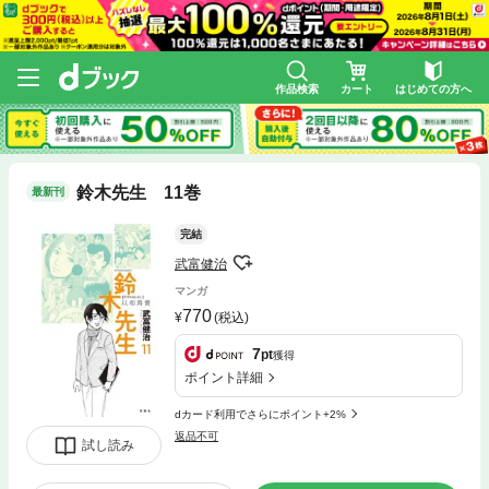
作品検索
カート
はじめての方へ
鈴木先生 11巻
最新刊
完結
武富健治
マンガ
770
(税込)
7
pt
獲得
ポイント詳細
dカード利用でさらにポイント+2%
返品不可
試し読み