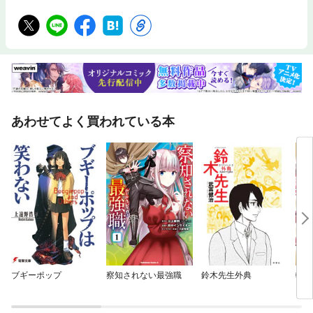
あわせてよく買われている本
ブギーポップ
察知されない最強職
鈴木先生外典
転生
スキ
を攻
ム作