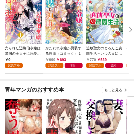
売られた辺境伯令嬢は
かたわれ令嬢が男装す
追放聖女のどろんこ農
小林
隣国の王太子に溺愛さ
る理由（コミック） 1
園生活～いつのまにか
ゴン
れる 1
隣国を救ってしまいま
0
990
693
770
539
7
した～（コミック） 1
試読フル
試読フル
割引
試読フル
割引
試
青年マンガのおすすめ本
もっと見る