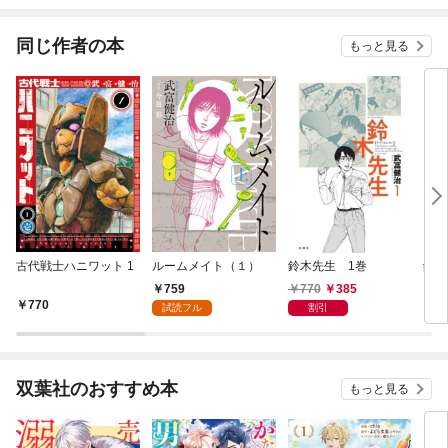
同じ作者の本
もっと見る
古代戦士ハニワット 1
ルームメイト（１）
鈴木先生 1巻
鈴木
759
770
385
770
7
試読フル
割引
双葉社のおすすめ本
もっと見る