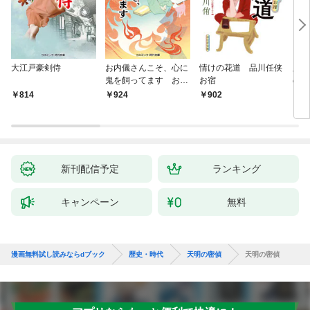
大江戸豪剣侍
お内儀さんこそ、心に
情けの花道 品川任侠
必殺
鬼を飼ってます おけ
お宿
の弦
いの戯作手帖
814
924
902
8
新刊配信予定
ランキング
キャンペーン
無料
漫画無料試し読みならdブック
歴史・時代
天明の密偵
天明の密偵