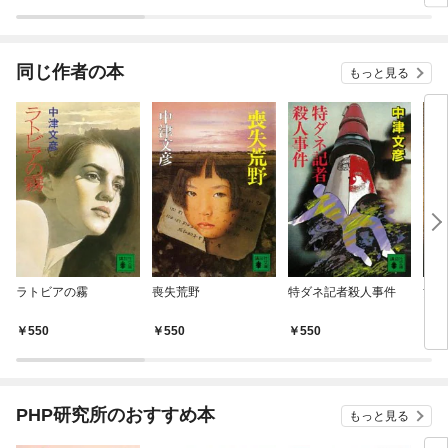
ラスボス王子様に執着
今世では恋愛するつも
されています
りがチートな兄が離し
てくれません！？@C
OMIC
同じ作者の本
もっと見る
ラトビアの霧
喪失荒野
特ダネ記者殺人事件
黄金
550
550
550
6
PHP研究所のおすすめ本
もっと見る