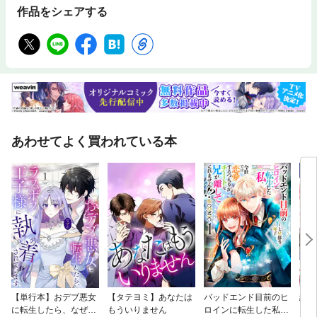
作品をシェアする
あわせてよく買われている本
【単行本】おデブ悪女
【タテヨミ】あなたは
バッドエンド目前のヒ
結界
に転生したら、なぜか
もういりません
ロインに転生した私、