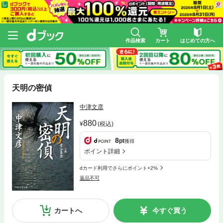
作品検索
カート
はじめての方へ
天明の密偵
中津文彦
880
(税込)
8
pt
獲得
ポイント詳細
dカード利用でさらにポイント+2%
返品不可
カートへ
今すぐ買う