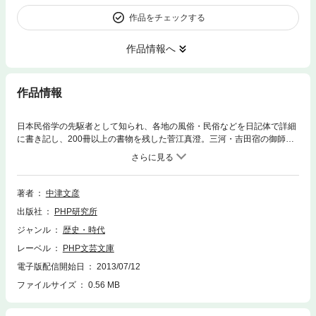
作品をチェックする
作品情報へ
作品情報
日本民俗学の先駆者として知られ、各地の風俗・民俗などを日記体で詳細
に書き記し、200冊以上の書物を残した菅江真澄。三河・吉田宿の御師の
次男に生まれ、国学者で藩の御用商人でもあった植田義方のもとで勉学に
勤しんだ彼は、岡崎へ出て和歌を、名古屋では絵画と本草学を身につけた
後、30歳で古里を後にして長い旅に出る。当時は、天明の大飢饉や浅間山
の大噴火などの天変地異、賄賂にまみれ、幕府を意のままに動かす老中・
著者
中津文彦
田沼意次と松平定信ら譜代衆の対立、松前藩問題と北方ロシアの脅威な
出版社
PHP研究所
ど、幕藩体制が大きく揺らいだ激動の時代だった。そんな中、彼は何を求
めて、信濃、出羽、陸奥、そして蝦夷地へと旅をしたのか——。彼を蝦夷
ジャンル
歴史・時代
地へと駆り立てたものは何だったのか——。本書は、立身出世を願うも叶
レーベル
PHP文芸文庫
わず、生涯を旅に生きざるをえなかった菅江真澄の虚実入り交じった人生
をミステリーの手法で掘り起こしながら、彼の秘密に迫った傑作歴史小説
電子版配信開始日
2013/07/12
である。
ファイルサイズ
0.56 MB