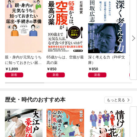
親・身内が元気なうち
65歳からは、空腹が最
深く考える力（PHP文
面白
に知っておきたい届
高の薬
庫）
恐竜
出・手続きの準備（き
1,899
850
850
9
ずな出版）
新着
新着
新着
歴史・時代のおすすめ本
もっと見る