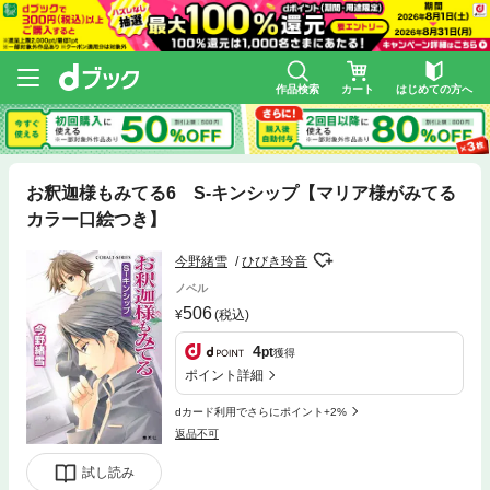
作品検索
カート
はじめての方へ
お釈迦様もみてる6 S-キンシップ【マリア様がみてる
カラー口絵つき】
今野緒雪
ひびき玲音
ノベル
506
(税込)
4
pt
獲得
ポイント詳細
dカード利用でさらにポイント+2%
返品不可
試し読み