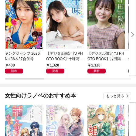
ヤングジャンプ 2026
【デジタル限定 YJ PH
【デジタル限定 YJ PH
【デ
No.36＆37合併号
OTO BOOK】十味写真
OTO BOOK】片田陽依
OT
集「続・『ぽみ』！？
写真集「羽色日和」
写真
400
1,320
1,320
1,
どこでもトレイン・ベ
リ」
新着
新着
新着
トナム篇」
女性向けラノベのおすすめ本
もっと見る