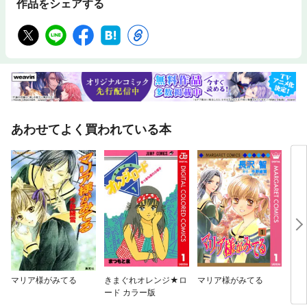
作品をシェアする
あわせてよく買われている本
マリア様がみてる
きまぐれオレンジ★ロ
マリア様がみてる
０７
ード カラー版