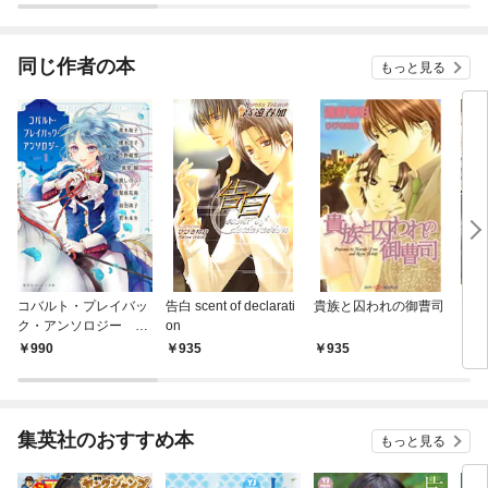
同じ作者の本
もっと見る
コバルト・プレイバッ
告白 scent of declarati
貴族と囚われの御曹司
マリ
ク・アンソロジー ｐ
on
ａｒｔ １
990
935
935
5
集英社のおすすめ本
もっと見る