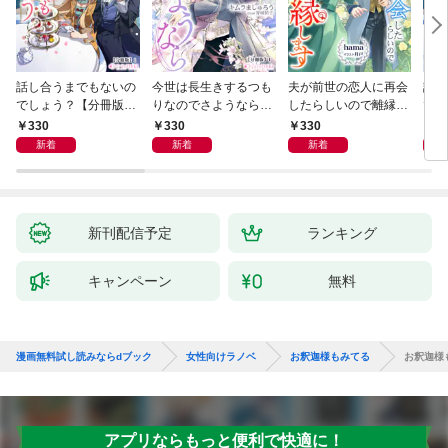
話し合うまでもないの
今世は長生きするつも
夫が前世の恋人に再会
話し
でしょう？【分冊版】
りなのでさようなら
したらしいので離縁し
でし
1
【分冊版】1
ます【分冊版】1
330
330
330
1,
新着
新着
新着
新刊配信予定
ランキング
キャンペーン
無料
漫画無料試し読みならdブック
女性向けラノベ
お釈迦様もみてる
お釈迦様
アプリならもっと便利で快適に！