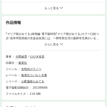
もっと見る
作品情報
｢マリア様がみてる｣姉弟編･電子版特別｢マリア様がみてる｣カラー口絵つ
き! 花寺学院高校の生徒会役員には、一卵性双生児の薬師寺兄弟がいる。
日光･月光と呼ばれ、常に行動をともにする彼らは、一緒にいないと違和
感を覚えるほどだ。そんなある日、いつものように生徒会長の烏帽子･福
沢祐麒が生徒会の手伝いをしていると、月光先輩がおもむろに腹痛を訴え
はじめた。どうやら虫垂炎の疑いがあるらしく、祐麒は日光･月光先輩に
著者
今野緒雪
ひびき玲音
付き添って病院へ行くことになるが?
出版社
集英社
ジャンル
女性向けラノベ
レーベル
集英社コバルト文庫
シリーズ
お釈迦様もみてる
電子版配信開始日
2013/08/06
ファイルサイズ
2.01 MB