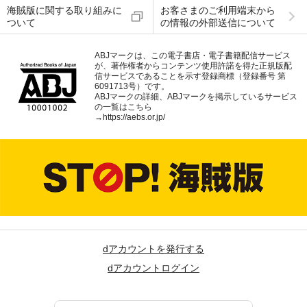
海賊版に関する取り組みに
お客さまのご利用端末から
ついて
の情報の外部送信について
ABJマークは、この電子書店・電子書籍配信サービス
が、著作権者からコンテンツ使用許諾を得た正規版配
信サービスであることを示す登録商標（登録番号 第
6091713号）です。
ABJマークの詳細、ABJマークを掲示しているサービス
の一覧はこちら
→
https://aebs.or.jp/
dアカウントを発行する
dアカウントログイン