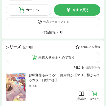
カートへ
今すぐ買う
作品をチェックする
作品情報へ
シリーズ
全10冊
お気に入り登録
未購入巻をまとめて買う
1巻から
|
最新刊から
お釈迦様もみてる1 紅か白か【マリア様がみて
るカラー口絵つき】
506
試し読み
カートへ